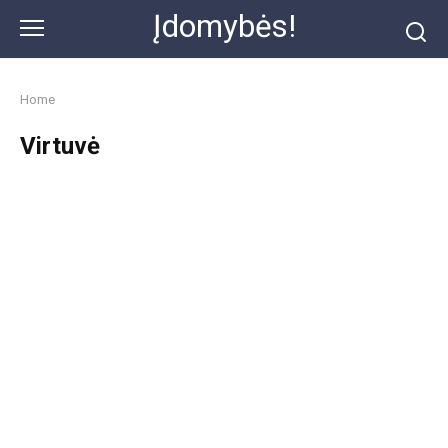
Skip
Įdomybės!
to
content
Home
Virtuvė