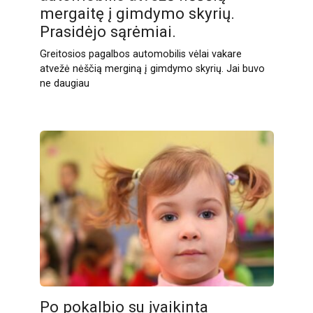
mergaitę į gimdymo skyrių.
Prasidėjo sąrėmiai.
Greitosios pagalbos automobilis vėlai vakare
atvežė nėščią merginą į gimdymo skyrių. Jai buvo
ne daugiau
Po pokalbio su įvaikinta