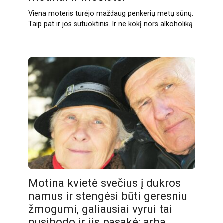
Viena moteris turėjo maždaug penkerių metų sūnų.
Taip pat ir jos sutuoktinis. Ir ne kokį nors alkoholiką
Motina kvietė svečius į dukros
namus ir stengėsi būti geresniu
žmogumi, galiausiai vyrui tai
nusibodo ir jis pasakė: arba