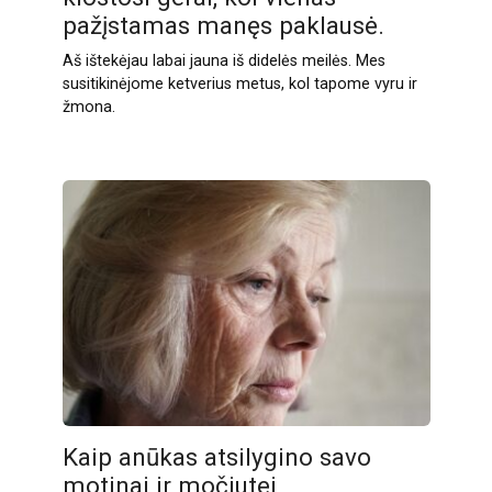
pažįstamas manęs paklausė.
Aš ištekėjau labai jauna iš didelės meilės. Mes
susitikinėjome ketverius metus, kol tapome vyru ir
žmona.
Kaip anūkas atsilygino savo
motinai ir močiutei