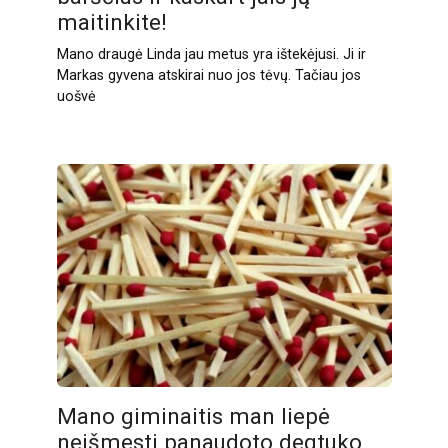
maitinkite!
Mano draugė Linda jau metus yra ištekėjusi. Ji ir
Markas gyvena atskirai nuo jos tėvų. Tačiau jos
uošvė
Mano giminaitis man liepė
neišmesti panaudoto degtuko,