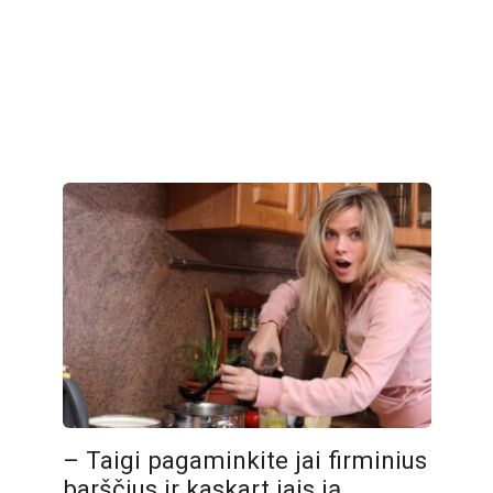
– Taigi pagaminkite jai firminius
barščius ir kaskart jais ją