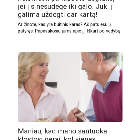
jei jis nesudegė iki galo. Juk jį
galima uždegti dar kartą!
Ar žinote, kas yra buitinis karas? Aš pats esu jį
patyręs. Papasakosiu jums apie jį. Iškart po vedybų
Maniau, kad mano santuoka
klostosi gerai, kol vienas