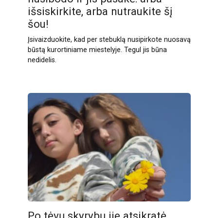
išsiskirkite, arba nutraukite šį
šou!
Įsivaizduokite, kad per stebuklą nusipirkote nuosavą
būstą kurortiniame miestelyje. Tegul jis būna
nedidelis.
Po tėvų skyrybų jie atsikratė