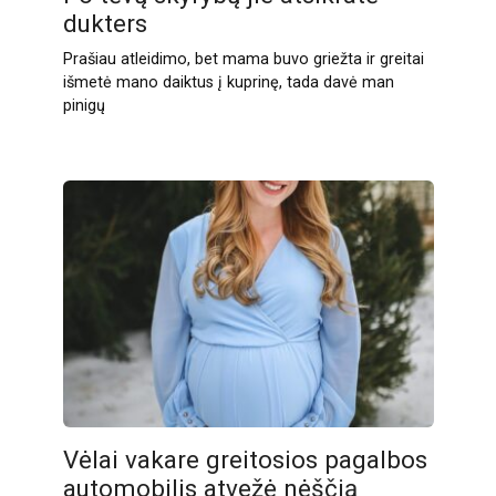
dukters
Prašiau atleidimo, bet mama buvo griežta ir greitai
išmetė mano daiktus į kuprinę, tada davė man
pinigų
Vėlai vakare greitosios pagalbos
automobilis atvežė nėščią