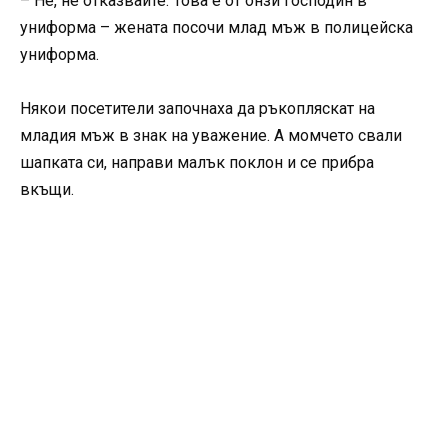
– Не, не отказвайте. Това е от онзи господин в
униформа – жената посочи млад мъж в полицейска
униформа.
Някои посетители започнаха да ръкопляскат на
младия мъж в знак на уважение. А момчето свали
шапката си, направи малък поклон и се прибра
вкъщи.