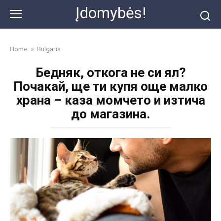
Skip
Įdomybės!
to
content
Home
»
Bulgaria
Бедняк, откога не си ял?
Почакай, ще ти купя още малко
храна – каза момчето и изтича
до магазина.