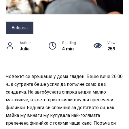
Bulgaria
Author
Reading
Views
Julia
4 min
259
Човекът се връщаше у дома гладен. Беше вече 20:00
ч., а сутринта беше успял да погълне само два
сандвича. На автобусната спирка видял малко
магазинче, в което приготвяли вкусни препечени
филийки. Веднага си спомнил за детството си, как
майка му винаги му купувала най-голямата
препечена филийка с голяма чаша квас. Поръча си