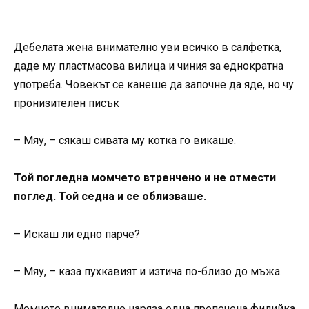
Дебелата жена внимателно уви всичко в салфетка,
даде му пластмасова вилица и чиния за еднократна
употреба. Човекът се канеше да започне да яде, но чу
пронизителен писък
– Мяу, – сякаш сивата му котка го викаше.
Той погледна момчето втренчено и не отмести
поглед. Той седна и се облизваше.
– Искаш ли едно парче?
– Мяу, – каза пухкавият и изтича по-близо до мъжа.
Момчето внимателно наряза една препечена филийка