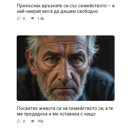
Прекъснах връзките си със семейството – и
най-накрая мога да дишам свободно
0
1.4k.
Посветих живота си на семейството си, а те
ме предадоха и ме оставиха с нищо
0
706