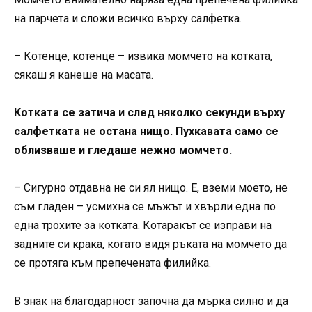
на парчета и сложи всичко върху салфетка.
– Котенце, котенце – извика момчето на котката,
сякаш я канеше на масата.
Котката се затича и след няколко секунди върху
салфетката не остана нищо. Пухкавата само се
облизваше и гледаше нежно момчето.
– Сигурно отдавна не си ял нищо. Е, вземи моето, не
съм гладен – усмихна се мъжът и хвърли една по
една трохите за котката. Котаракът се изправи на
задните си крака, когато видя ръката на момчето да
се протяга към препечената филийка.
В знак на благодарност започна да мърка силно и да