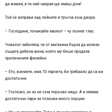
да живея, а ти най-накрая ще имаш дом!
Той се изправи зад пейките и тръгна към двора.
– Господине, почакайте малко! – чу познат глас.
Човекът забеляза, че от магазина бърза да излезе
същата дебела жена, която му беше продала
препечените филийки.
– Ето, вземете, има 10 парчета, би трябвало да са ви
достатъчни.
– Госпожо, но аз не съм поръчал нищо. А и нямам
достатъчно пари за толкова много порции.