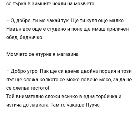
се търка в зимните чехли на момчето.
– О, добре, ти ме чакай тук. Ще ти купя още малко.
Навън все още е студено и поне ще имаш приличен
обяд, бедничко.
Момчето се втурна в магазина.
– Добро утро. Пак ще си взема двойна порция и този
път ще сложа колкото се може повече месо, за да не
се слепва тестото!
Той внимателно сложи всичко в една торбичка и
изтича до лавката. Там го чакаше Пухчо.