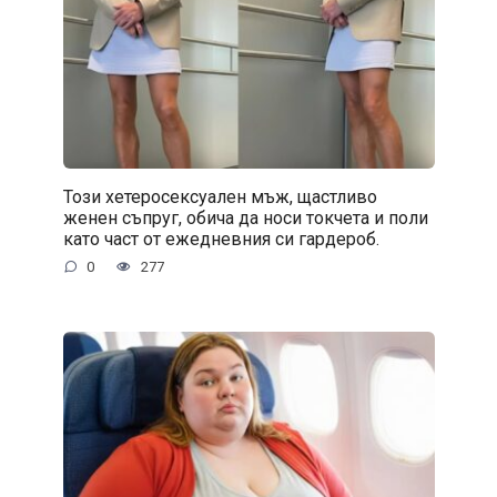
Този хетеросексуален мъж, щастливо
женен съпруг, обича да носи токчета и поли
като част от ежедневния си гардероб.
0
277