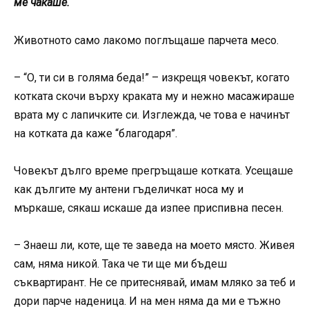
ме чакаше.
Животното само лакомо поглъщаше парчета месо.
– “О, ти си в голяма беда!” – изкрещя човекът, когато
котката скочи върху краката му и нежно масажираше
врата му с лапичките си. Изглежда, че това е начинът
на котката да каже “благодаря”.
Човекът дълго време прегръщаше котката. Усещаше
как дългите му антени гъделичкат носа му и
мъркаше, сякаш искаше да изпее приспивна песен.
– Знаеш ли, коте, ще те заведа на моето място. Живея
сам, няма никой. Така че ти ще ми бъдеш
съквартирант. Не се притеснявай, имам мляко за теб и
дори парче наденица. И на мен няма да ми е тъжно