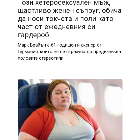
Този хетеросексуален мъж,
щастливо женен съпруг, обича
да носи токчета и поли като
част от ежедневния си
гардероб.
Марк Брайън е 61-годишен инженер от
Германия, който не се страхува да предизвиква
половите стереотипи.