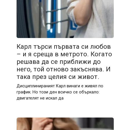
Карл търси първата си любов
– и я среща в метрото. Когато
решава да се приближи до
него, той отново закъснява. И
така през целия си живот.
Дисциплинираният Карл винаги е живял по
график. Но този ден всичко се объркало:
двигателят не искал да