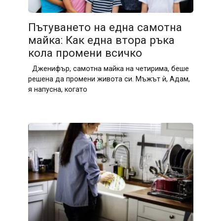
Пътуването на една самотна
майка: Как една втора ръка
кола промени всичко
Дженифър, самотна майка на четирима, беше
решена да промени живота си. Мъжът ѝ, Адам,
я напусна, когато