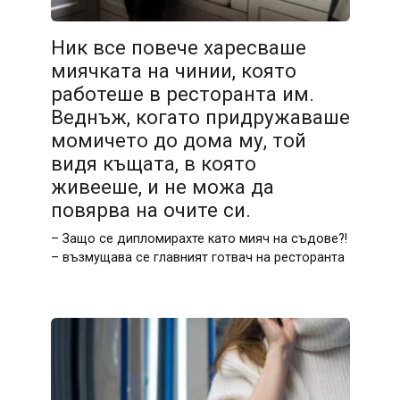
Ник все повече харесваше
миячката на чинии, която
работеше в ресторанта им.
Веднъж, когато придружаваше
момичето до дома му, той
видя къщата, в която
живееше, и не можа да
повярва на очите си.
– Защо се дипломирахте като мияч на съдове?!
– възмущава се главният готвач на ресторанта