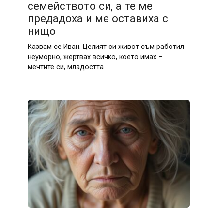
семейството си, а те ме
предадоха и ме оставиха с
нищо
Казвам се Иван. Целият си живот съм работил
неуморно, жертвах всичко, което имах –
мечтите си, младостта