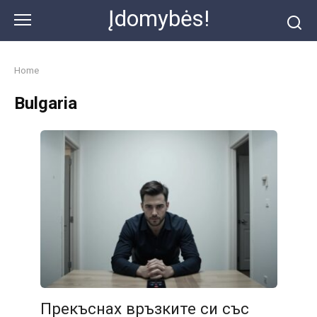
Skip
Įdomybės!
to
content
Home
Bulgaria
Прекъснах връзките си със