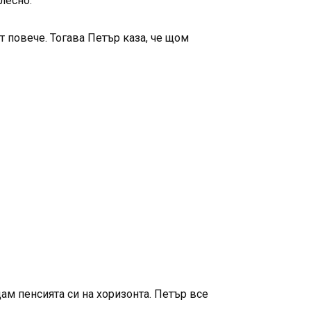
лесно.”
т повече. Тогава Петър каза, че щом
ам пенсията си на хоризонта. Петър все