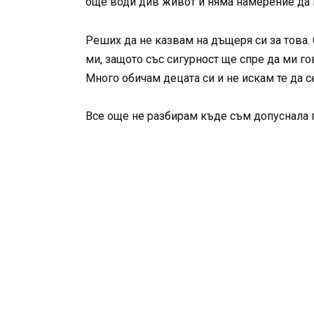
още води див живот и няма намерение да
Реших да не казвам на дъщеря си за това. 
ми, защото със сигурност ще спре да ми г
Много обичам децата си и не искам те да с
Все още не разбирам къде съм допуснала г