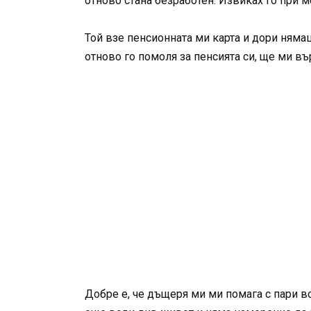
отново стана безработен. Извиках го при м
Той взе пенсионната ми карта и дори нямаш
отново го помоля за пенсията си, ще ми вър
Добре е, че дъщеря ми ми помага с пари в