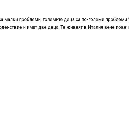
а са малки проблеми, големите деца са по-големи проблеми.
денствие и имат две деца. Те живеят в Италия вече повеч