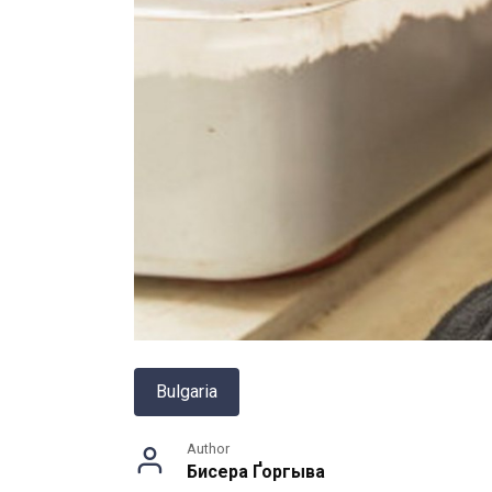
Bulgaria
Author
Бисера Ґоргыва