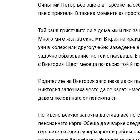
Синът ми Петър все още е в търсене на себ
пие с приятели. В такива моменти аз прост
Той кани приятелите си в дома ми и пие за
Много ми е жал за сина ми. В края на кра
учи в колеж или друго учебно заведение е
задочно образование, но той отказваше. В 
с Виктория. Шест месеца по-късно той ѝ пре
Родителите на Виктория започнаха да си пъ
Виктория започнаха често да се карат. Вмес
давам половината от пенсията си.
По-късно всичко започна да става все по-с
пенсионната карта. Обеща да я върне след
охранител в един супермаркет и работи там