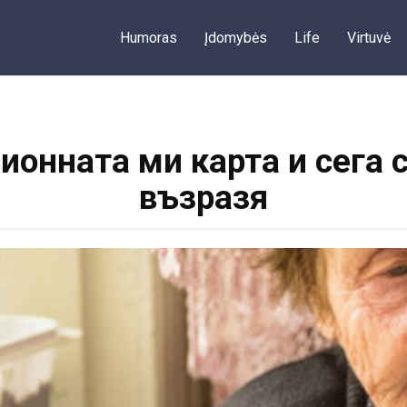
Humoras
Įdomybės
Life
Virtuvė
ионната ми карта и сега 
възразя