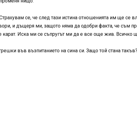
 променя нищо.
Страхувам се, че след тази истина отношенията им ще се в
овори, и дъщеря ми, защото няма да одобри факта, че съм 
е карат. Иска ми се съпругът ми да е все още жив. Всичко 
решки във възпитанието на сина си. Защо той стана такъв?