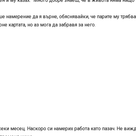
ен и му казах: “Много добре знаеш, че в живота няма нищо 
е намерение да я върне, обяснявайки, че парите му трябва
не картата, но аз мога да забравя за него.
секи месец. Наскоро си намерих работа като пазач. Не вижд