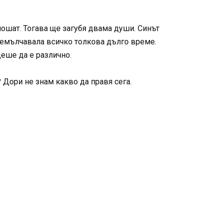
лошат. Тогава ще загубя двама души. Синът
премълчавала всичко толкова дълго време.
щеше да е различно.
 Дори не знам какво да правя сега.