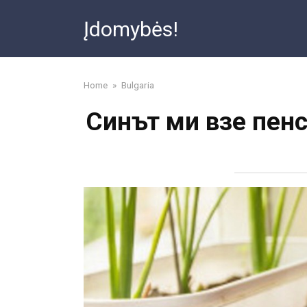
Skip
Įdomybės!
to
content
Home
»
Bulgaria
Синът ми взе пенс