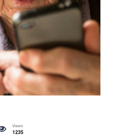
Views
1235