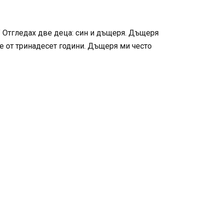
” Отгледах две деца: син и дъщеря. Дъщеря
е от тринадесет години. Дъщеря ми често