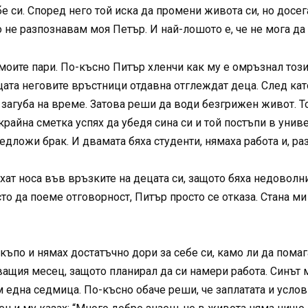
е си. Според него той иска да промени живота си, но досега
о не разпознавам моя Петър. И най-лошото е, че не мога да
 моите пари. По-късно Питър хленчи как му е омръзнал този
ищата неговите връстници отдавна отглеждат деца. След ка
 загуба на време. Затова реши да води безгрижен живот. 
крайна сметка успях да убедя сина си и той постъпи в унив
дложи брак. И двамата бяха студенти, нямаха работа и, раз
хат носа във връзките на децата си, защото бяха недоволн
то да поеме отговорност, Питър просто се отказа. Стана ми
къпо и нямах достатъчно дори за себе си, камо ли да помаг
ващия месец, защото планирал да си намери работа. Синът 
 една седмица. По-късно обаче реши, че заплатата и условия