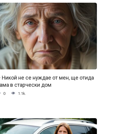
 Никой не се нуждае от мен, ще отида
ама в старчески дом
0
1.1k.