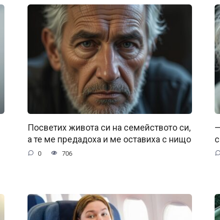
Посветих живота си на семейството си,
—
а те ме предадоха и ме оставиха с нищо
с
0
706