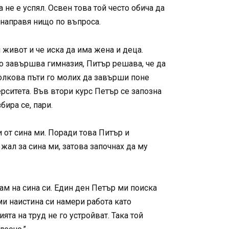
 не е успял. Освен това той често обича да
 направя нищо по въпроса.
 живот и че иска да има жена и деца.
то завършва гимназия, Питър решава, че да
Толкова пъти го молих да завърши поне
ерситета. Във втори курс Петър се запозна
бира се, пари.
и от сина ми. Поради това Питър и
 жал за сина ми, затова започнах да му
ам на сина си. Един ден Петър ми поиска
ми наистина си намери работа като
та на труд не го устройват. Така той