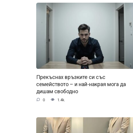
Прекъснах връзките си със
семейството – и най-накрая мога да
дишам свободно
0
1.4k.