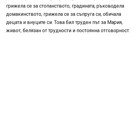
грижела се за стопанството, градината, ръководела
домакинството, грижела се за съпруга си, обичала
децата и внуците си. Това бил труден път за Мария,
живот, белязан от трудности и постоянна отговорност.