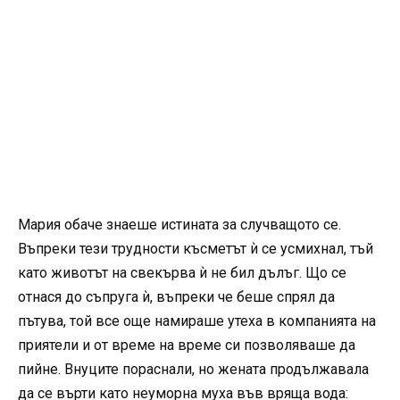
Мария обаче знаеше истината за случващото се.
Въпреки тези трудности късметът ѝ се усмихнал, тъй
като животът на свекърва ѝ не бил дълъг. Що се
отнася до съпруга ѝ, въпреки че беше спрял да
пътува, той все още намираше утеха в компанията на
приятели и от време на време си позволяваше да
пийне. Внуците пораснали, но жената продължавала
да се върти като неуморна муха във вряща вода: