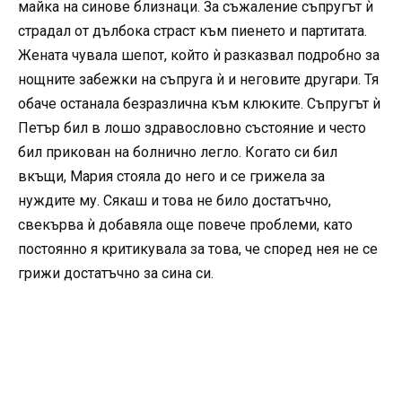
майка на синове близнаци. За съжаление съпругът ѝ
страдал от дълбока страст към пиенето и партитата.
Жената чувала шепот, който ѝ разказвал подробно за
нощните забежки на съпруга ѝ и неговите другари. Тя
обаче останала безразлична към клюките. Съпругът ѝ
Петър бил в лошо здравословно състояние и често
бил прикован на болнично легло. Когато си бил
вкъщи, Мария стояла до него и се грижела за
нуждите му. Сякаш и това не било достатъчно,
свекърва ѝ добавяла още повече проблеми, като
постоянно я критикувала за това, че според нея не се
грижи достатъчно за сина си.