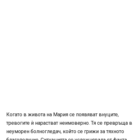
Когато в живота на Мария се появяват внуците,
тревогите ѝ нарастват неимоверно. Тя се превръща в
неуморен болногледач, който се грижи за тяхното
благополучие. Ситуацията се усложнявала от факта,