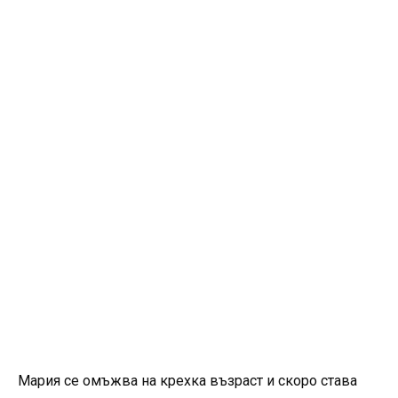
Мария се омъжва на крехка възраст и скоро става