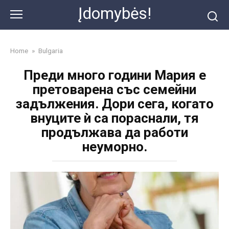
Skip
Įdomybės!
to
content
Home
»
Bulgaria
Преди много години Мария е
претоварена със семейни
задължения. Дори сега, когато
внуците ѝ са пораснали, тя
продължава да работи
неуморно.