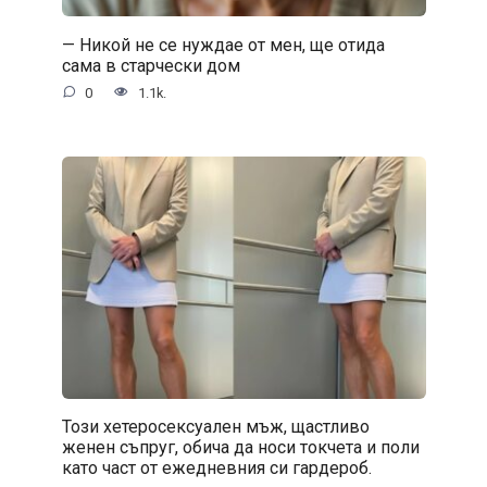
— Никой не се нуждае от мен, ще отида
сама в старчески дом
0
1.1k.
Този хетеросексуален мъж, щастливо
женен съпруг, обича да носи токчета и поли
като част от ежедневния си гардероб.