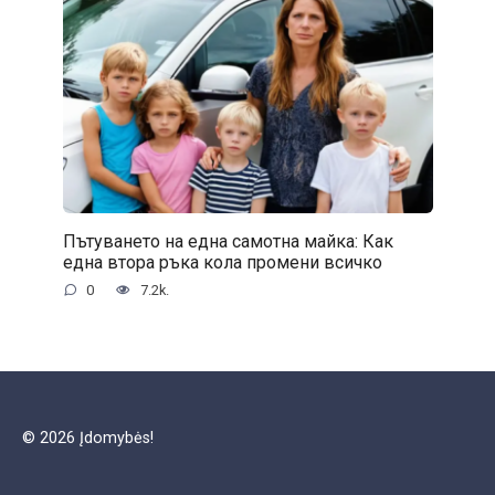
Пътуването на една самотна майка: Как
една втора ръка кола промени всичко
0
7.2k.
© 2026 Įdomybės!