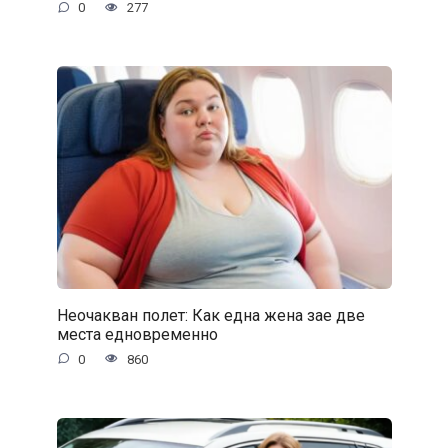
0
277
Неочакван полет: Как една жена зае две
места едновременно
0
860