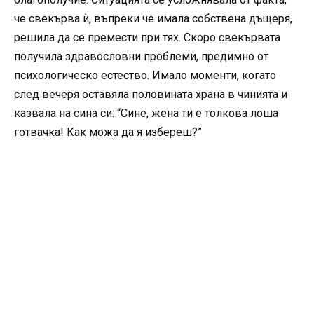
че свекърва ѝ, въпреки че имала собствена дъщеря,
решила да се премести при тях. Скоро свекървата
получила здравословни проблеми, предимно от
психологическо естество. Имало моменти, когато
след вечеря оставяла половината храна в чинията и
казвала на сина си: “Сине, жена ти е толкова лоша
готвачка! Как можа да я избереш?”