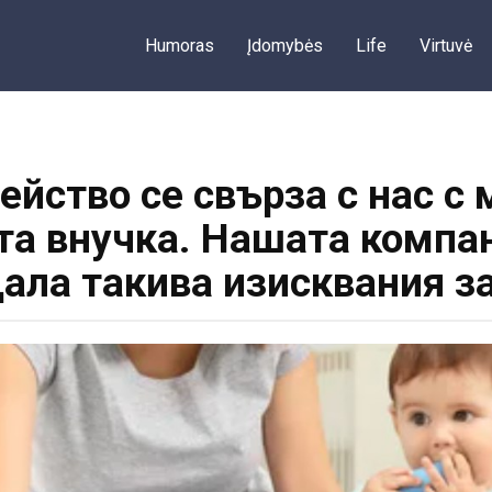
Humoras
Įdomybės
Life
Virtuvė
ейство се свърза с нас с
та внучка. Нашата компа
щала такива изисквания за