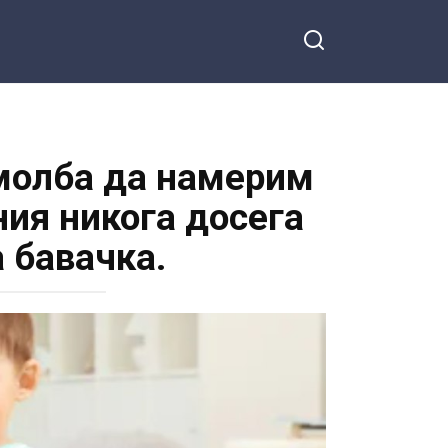
 молба да намерим
ния никога досега
 бавачка.