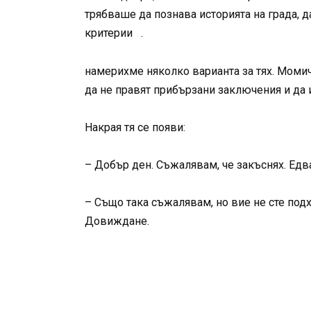
трябваше да познава историята на града, д
критерии .
намерихме няколко варианта за тях. Момич
да не правят прибързани заключения и да 
Накрая тя се появи:
– Добър ден. Съжалявам, че закъснях. Едва
– Също така съжалявам, но вие не сте подх
Довиждане.