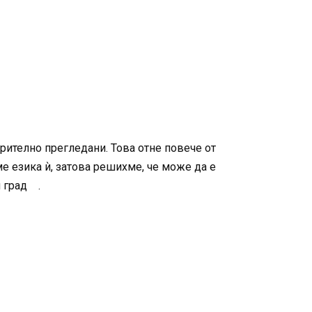
рително прегледани. Това отне повече от
е езика ѝ, затова решихме, че може да е
я град .