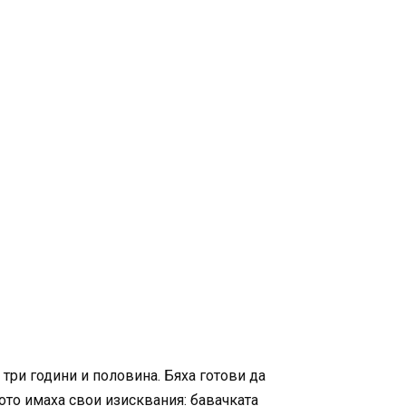
 три години и половина. Бяха готови да
дото имаха свои изисквания: бавачката