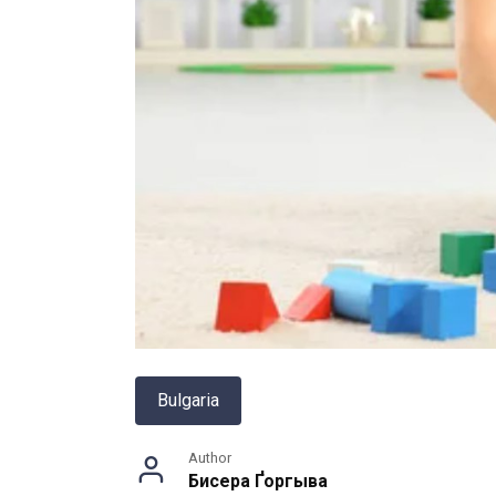
Bulgaria
Author
Бисера Ґоргыва