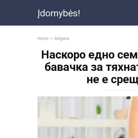
Skip
Įdomybės!
to
content
Home
»
Bulgaria
Наскоро едно сем
бавачка за тяхна
не е сре