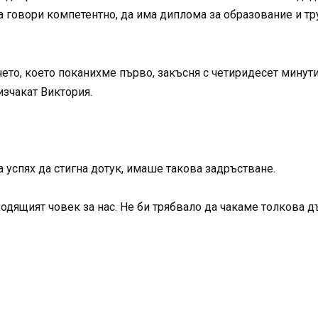
а говори компетентно, да има диплома за образование и тр
ето, което поканихме първо, закъсня с четиридесет минут
изчакат Виктория.
 успях да стигна дотук, имаше такова задръстване.
одящият човек за нас. Не би трябвало да чакаме толкова дъл