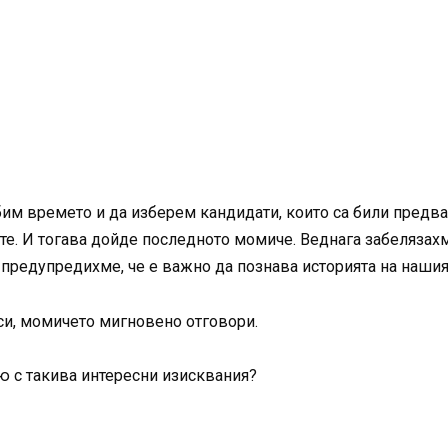
убим времето и да изберем кандидати, които са били предва
те. И тогава дойде последното момиче. Веднага забелязахм
 предупредихме, че е важно да познава историята на наши
си, момичето мигновено отговори.
вю с такива интересни изисквания?