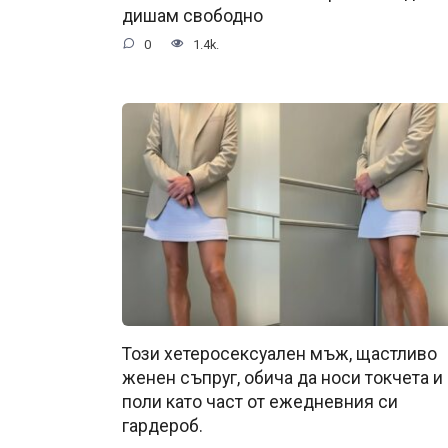
дишам свободно
0
1.4k.
Този хетеросексуален мъж, щастливо
женен съпруг, обича да носи токчета и
поли като част от ежедневния си
гардероб.