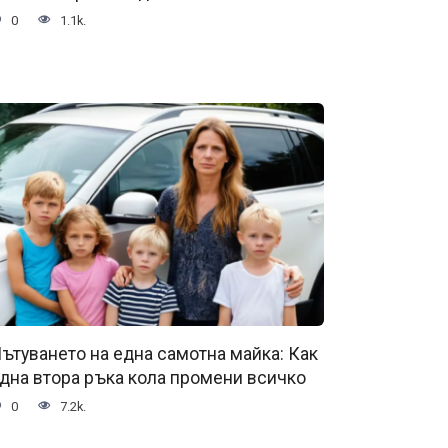
0
1.1k.
ътуването на една самотна майка: Как
дна втора ръка кола промени всичко
0
7.2k.