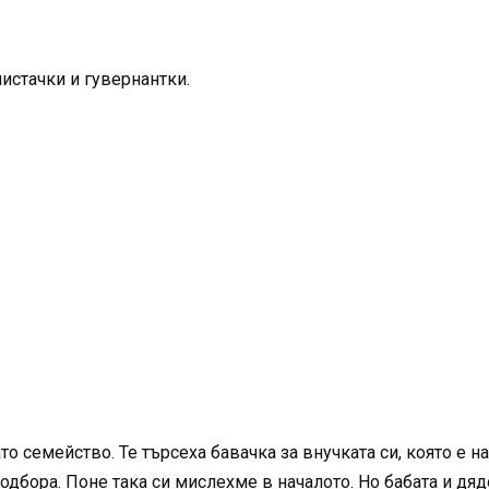
чистачки и гувернантки.
о семейство. Те търсеха бавачка за внучката си, която е на
одбора. Поне така си мислехме в началото. Но бабата и дя