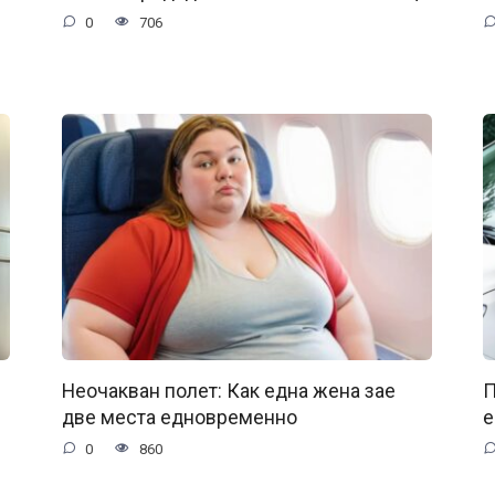
0
706
Неочакван полет: Как една жена зае
П
две места едновременно
е
0
860