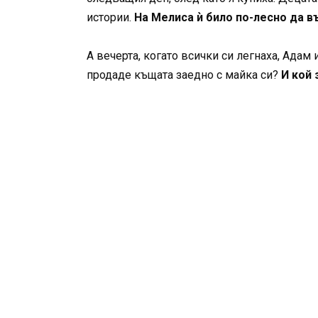
истории.
На Мелиса ѝ било по-лесно да 
А вечерта, когато всички си легнаха, Адам
продаде къщата заедно с майка си?
И кой 