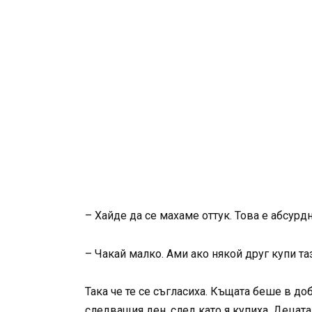
– Хайде да се махаме оттук. Това е абсурд
– Чакай малко. Ами ако някой друг купи та
Така че те се съгласиха. Къщата беше в до
следващия ден, след като я купиха. Децата