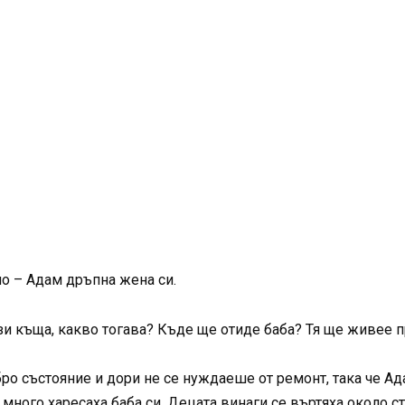
но – Адам дръпна жена си.
зи къща, какво тогава? Къде ще отиде баба? Тя ще живее пр
бро състояние и дори не се нуждаеше от ремонт, така че Ад
 много харесаха баба си. Децата винаги се въртяха около с