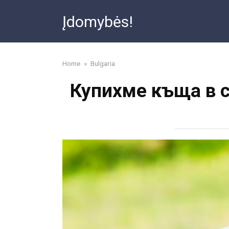
Skip
Įdomybės!
to
content
Home
»
Bulgaria
Купихме къща в с