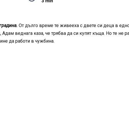
3 min
градина.
От дълго време те живееха с двете си деца в едно
Адам веднага каза, че трябва да си купят къща. Но те не ра
не да работи в чужбина.