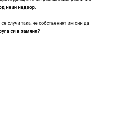
д неин надзор.
се случи така, че собственият им син да
руга си в замяна?