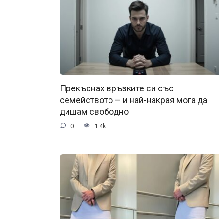
Прекъснах връзките си със
семейството – и най-накрая мога да
дишам свободно
0
1.4k.