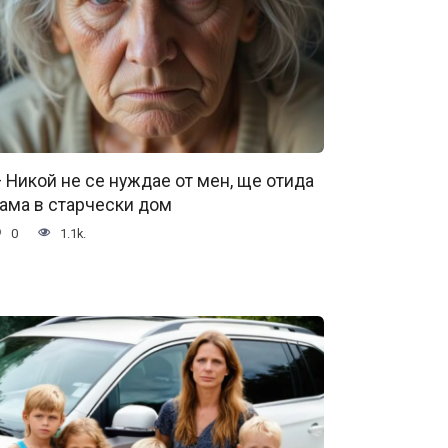
 Никой не се нуждае от мен, ще отида
ама в старчески дом
0
1.1k.