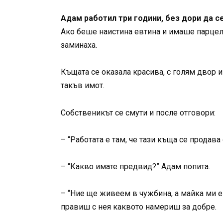
Адам работил три години, без дори да с
Ако беше наистина евтина и имаше парцел с
заминаха.
Къщата се оказала красива, с голям двор 
такъв имот.
Собственикът се смути и после отговори:
– “Работата е там, че тази къща се продава
– “Какво имате предвид?” Адам попита.
– “Ние ще живеем в чужбина, а майка ми е т
правиш с нея каквото намериш за добре.