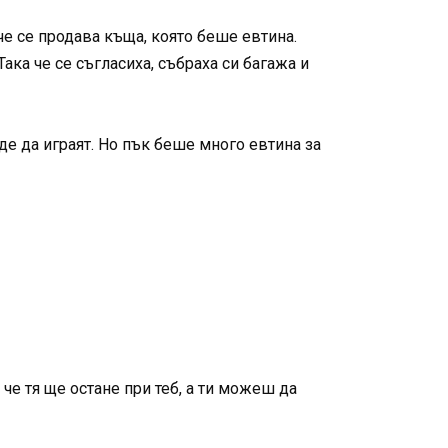
че се продава къща, която беше евтина.
ака че се съгласиха, събраха си багажа и
де да играят. Но пък беше много евтина за
 че тя ще остане при теб, а ти можеш да