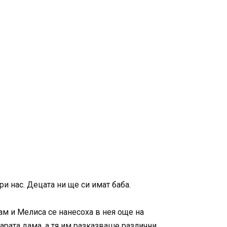
и нас. Децата ни ще си имат баба.
ам и Мелиса се нанесоха в нея още на
тарата дама, а тя им разказваше различни