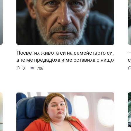
Посветих живота си на семейството си,
—
а те ме предадоха и ме оставиха с нищо
с
0
706