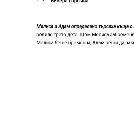
Бисера Ґоргыва
Мелиса и Адам определено търсеха къща с 
родило трето дете. Щом Мелиса забременя, 
Мелиса беше бременна, Адам реши да зами