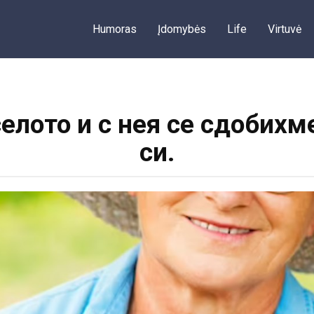
Humoras
Įdomybės
Life
Virtuvė
елото и с нея се сдобихме
си.