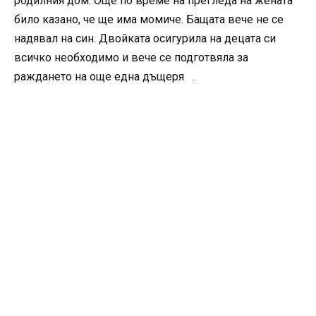
родилния дом. Още по време на прегледа на жената
било казано, че ще има момиче. Бащата вече не се
надявал на син. Двойката осигурила на децата си
всичко необходимо и вече се подготвяла за
раждането на още една дъщеря .