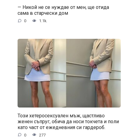
— Никой не се нуждае от мен, ще отида
сама в старчески дом
0
1.1k.
Този хетеросексуален мъж, щастливо
женен съпруг, обича да носи токчета и поли
като част от ежедневния си гардероб.
0
277