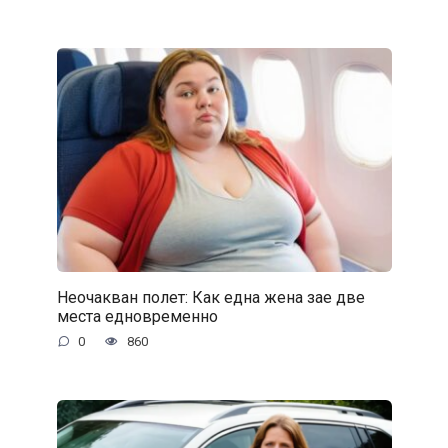
Неочакван полет: Как една жена зае две
места едновременно
0
860