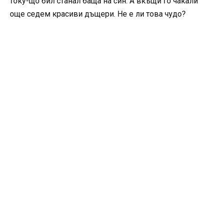
току-що бил станал баща на син. А вкъщи го чакали
още седем красиви дъщери. Не е ли това чудо?