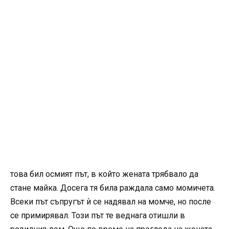
това бил осмият път, в който жената трябвало да
стане майка. Досега тя била раждала само момичета.
Всеки път съпругът ѝ се надявал на момче, но после
се примирявал. Този път те веднага отишли в