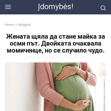
Skip
Įdomybės!
to
content
Home
»
Bulgaria
Жената щяла да стане майка за
осми път. Двойката очаквала
момиченце, но се случило чудо.