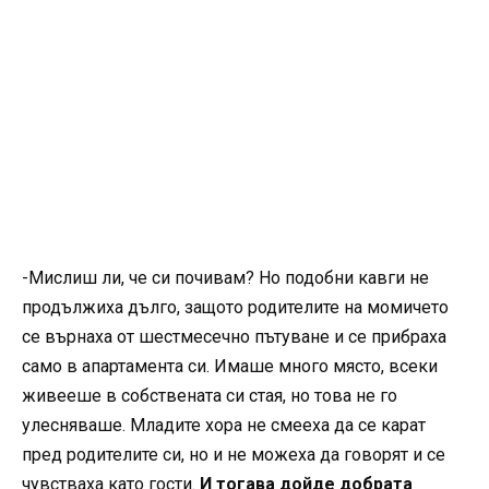
-Мислиш ли, че си почивам? Но подобни кавги не
продължиха дълго, защото родителите на момичето
се върнаха от шестмесечно пътуване и се прибраха
само в апартамента си. Имаше много място, всеки
живееше в собствената си стая, но това не го
улесняваше. Младите хора не смееха да се карат
пред родителите си, но и не можеха да говорят и се
чувстваха като гости.
И тогава дойде добрата