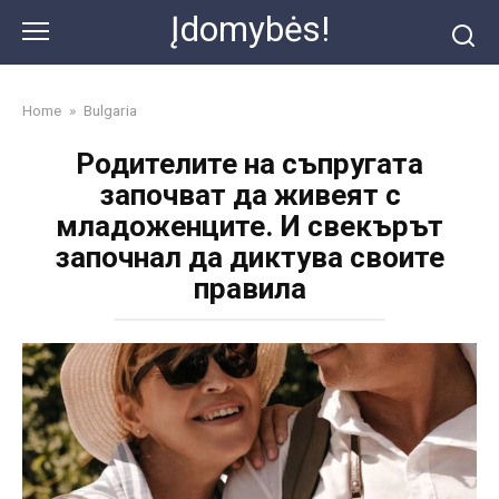
Skip
Įdomybės!
to
content
Home
»
Bulgaria
Родителите на съпругата
започват да живеят с
младоженците. И свекърът
започнал да диктува своите
правила