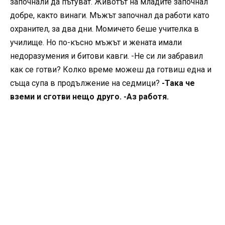
започнали да пътуват. Животът на младите започнал
добре, както винаги. Мъжът започнал да работи като
охранител, за два дни. Момичето беше учителка в
училище. Но по-късно мъжът и жената имали
недоразумения и битови кавги. -Не си ли забравил
как се готви? Колко време можеш да готвиш една и
съща супа в продължение на седмици?
-Така че
вземи и сготви нещо друго. -Аз работя.