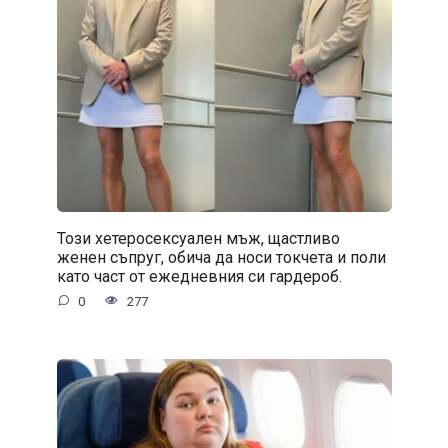
Този хетеросексуален мъж, щастливо
женен съпруг, обича да носи токчета и поли
като част от ежедневния си гардероб.
0
277