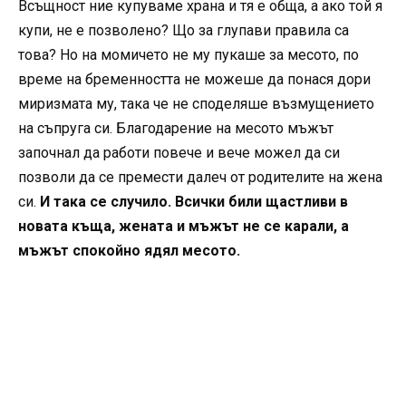
Всъщност ние купуваме храна и тя е обща, а ако той я
купи, не е позволено? Що за глупави правила са
това? Но на момичето не му пукаше за месото, по
време на бременността не можеше да понася дори
миризмата му, така че не споделяше възмущението
на съпруга си. Благодарение на месото мъжът
започнал да работи повече и вече можел да си
позволи да се премести далеч от родителите на жена
си.
И така се случило. Всички били щастливи в
новата къща, жената и мъжът не се карали, а
мъжът спокойно ядял месото.