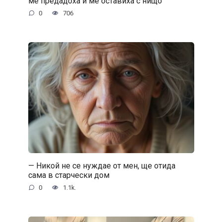
ме предадоха и ме оставиха с нищо
0
706
— Никой не се нуждае от мен, ще отида
сама в старчески дом
0
1.1k.