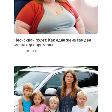
Неочакван полет: Как една жена зае две
места едновременно
0
860