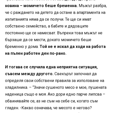
новина – момичето беше бременна.
Мъжът разбра,
че с раждането на детето да остане в апартамента на
изпитанията няма да се получи. Те ще си имат
собствено семейство, а бабите и дядовците
постоянно ще се намесват. Въпреки това мъжът не
бързаше да се мести, докато момичето беше
бременно у дома.
Той не е искал да ходи на работа
на пълен работен ден по-рано.
И тогава се случила една неприятна ситуация,
съвсем между другото.
Свекърът започнал да
определя свои собствени правила за използване на
хладилника. – “Значи сушеното месо е мое, пушената
наденица също е моя. Ако дори едно парче липсва –
обвинявайте се, аз не съм на себе си, когато съм
гладен. -Какво означава, че месото е негово?