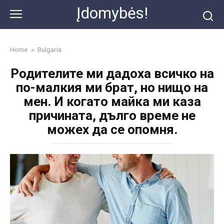
Skip
Įdomybės!
to
content
Home
»
Bulgaria
Родителите ми дадоха всичко на
по-малкия ми брат, но нищо на
мен. И когато майка ми каза
причината, дълго време не
можех да се опомня.