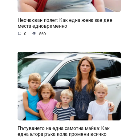
Неочакван полет: Как една жена зае две
места едновременно
0
860
Пътуването на една самотна майка: Как
една втора ръка кола промени всичко