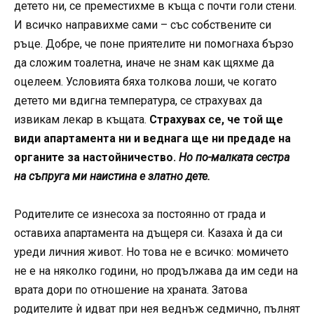
детето ни, се преместихме в къща с почти голи стени.
И всичко направихме сами – със собствените си
ръце. Добре, че поне приятелите ни помогнаха бързо
да сложим тоалетна, иначе не знам как щяхме да
оцелеем. Условията бяха толкова лоши, че когато
детето ми вдигна температура, се страхувах да
извикам лекар в къщата.
Страхувах се, че той ще
види апартамента ни и веднага ще ни предаде на
органите за настойничество.
Но по-малката сестра
на съпруга ми наистина е златно дете.
Родителите се изнесоха за постоянно от града и
оставиха апартамента на дъщеря си. Казаха ѝ да си
уреди личния живот. Но това не е всичко: момичето
не е на няколко години, но продължава да им седи на
врата дори по отношение на храната. Затова
родителите ѝ идват при нея веднъж седмично, пълнят