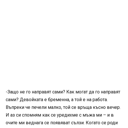
-Защо не го направят сами? Как могат да го направят
сами? Девойката е бременна, а той е на работа.
Въпреки че печели малко, той се връща късно вечер.
И аз си спомням как се уредихме с мъжа ми – и в
очите ми веднага се появяват сълзи. Когато се роди