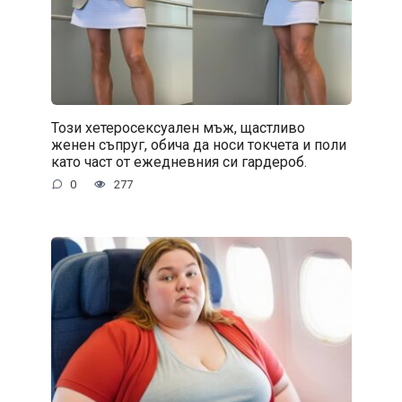
Този хетеросексуален мъж, щастливо
женен съпруг, обича да носи токчета и поли
като част от ежедневния си гардероб.
0
277