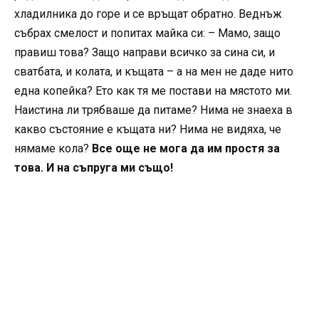
хладилника до горе и се връщат обратно. Веднъж
събрах смелост и попитах майка си: – Мамо, защо
правиш това? Защо направи всичко за сина си, и
сватбата, и колата, и къщата – а на мен не даде нито
една копейка? Ето как тя ме постави на мястото ми.
Наистина ли трябваше да питаме? Нима не знаеха в
какво състояние е къщата ни? Нима не видяха, че
нямаме кола?
Все още не мога да им простя за
това. И на съпруга ми също!