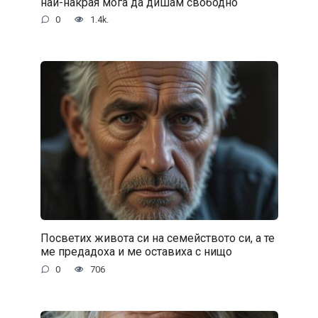
най-накрая мога да дишам свободно
0
1.4k.
Посветих живота си на семейството си, а те
ме предадоха и ме оставиха с нищо
0
706