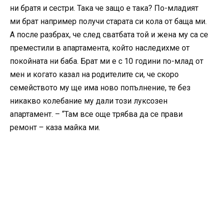
ни братя и сестри. Така че защо е така? По-младият
ми брат например получи старата си кола от баща ми.
А после разбрах, че след сватбата той и жена му са се
преместили в апартамента, който наследихме от
покойната ни баба. Брат ми е с 10 години по-млад от
мен и когато казал на родителите си, че скоро
семейството му ще има ново попълнение, те без
никакво колебание му дали този луксозен
апартамент. – “Там все още трябва да се прави
ремонт – каза майка ми.