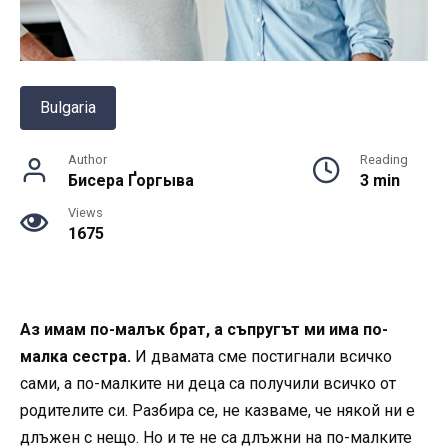
Bulgaria
Author
Reading
Бисера Ґоргыва
3 min
Views
1675
Аз имам по-малък брат, а съпругът ми има по-
малка сестра.
И двамата сме постигнали всичко
сами, а по-малките ни деца са получили всичко от
родителите си. Разбира се, не казваме, че някой ни е
длъжен с нещо. Но и те не са длъжни на по-малките