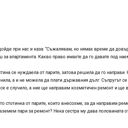
ойде при нас и каза: “Съжалявам, но нямах време да довър
за апартамента. Какво право имахте да го давате под наем
стина се нуждаела от парите, затова решила да го направи.
ила, а и не можела да плати държавния дълг. Съпругът се за
се е случило, а ние ще направим козметичен ремонт и ще 
о стотинка от парите, които внесохме, за да направим ремо
 вземем пари за ремонт? Нека сестра му дава половината о