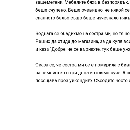
зашеметени. Мебелите бяха в безпорядък, н
беше счупено. Беше очевидно, че някой се 
спалното бельо също беше изчезнало някъ
Веднага се обадихме на сестра ми, но тя н
Реших да отида до магазина, за да купя в
и каза “Добре, че се върнахте, тук беше уж
Оказа се, че сестра ми се е помирила с би
на семейство с три деца и голямо куче. А 
посещава през уикендите. Съседите често 