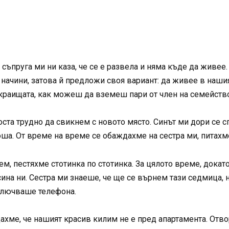
 съпруга ми ни каза, че се е развела и няма къде да живее.
начини, затова й предложи своя вариант: да живее в нашия
 краищата, как можеш да вземеш пари от член на семейств
оста трудно да свикнем с новото място. Синът ми дори се с
оша. От време на време се обаждахме на сестра ми, питахме
м, пестяхме стотинка по стотинка. За цялото време, докат
ина ни. Сестра ми знаеше, че ще се върнем тази седмица, но
ключваше телефона.
ахме, че нашият красив килим не е пред апартамента. Отв