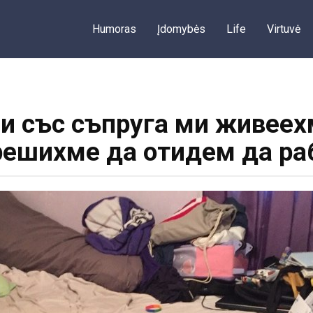
Humoras
Įdomybės
Life
Virtuvė
и със съпруга ми живеех
решихме да отидем да ра