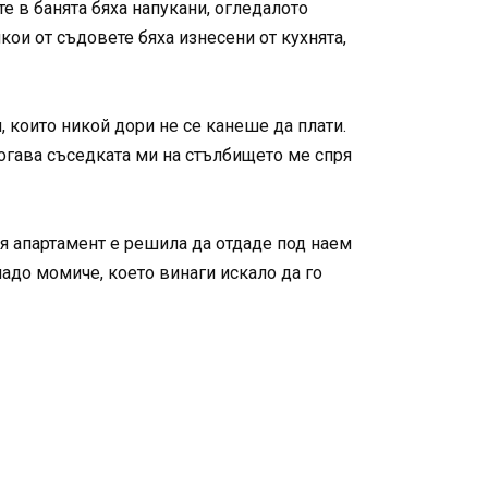
е в банята бяха напукани, огледалото
кои от съдовете бяха изнесени от кухнята,
, които никой дори не се канеше да плати.
тогава съседката ми на стълбището ме спря
ия апартамент е решила да отдаде под наем
ладо момиче, което винаги искало да го