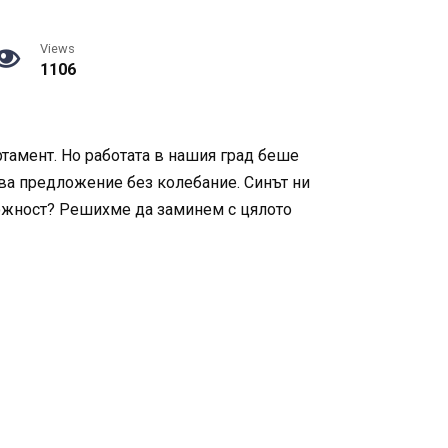
Views
1106
ртамент. Но работата в нашия град беше
ова предложение без колебание. Синът ни
можност? Решихме да заминем с цялото