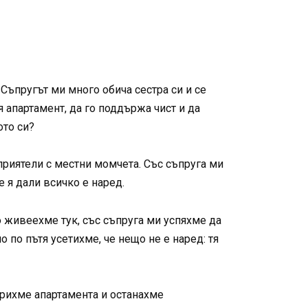
 Съпругът ми много обича сестра си и се
 апартамент, да го поддържа чист и да
ото си?
приятели с местни момчета. Със съпруга ми
 я дали всичко е наред.
о живеехме тук, със съпруга ми успяхме да
 по пътя усетихме, че нещо не е наред: тя
орихме апартамента и останахме