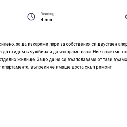
Reading
4 min
илено, за да изкараме пари за собствения си двустаен апа
а да отидем в чужбина и да изкараме пари. Ние приехме т
 отделно жилище. Защо да не се възползваме от тази въз
 апартамента, въпреки че имаше доста скъп ремонт.