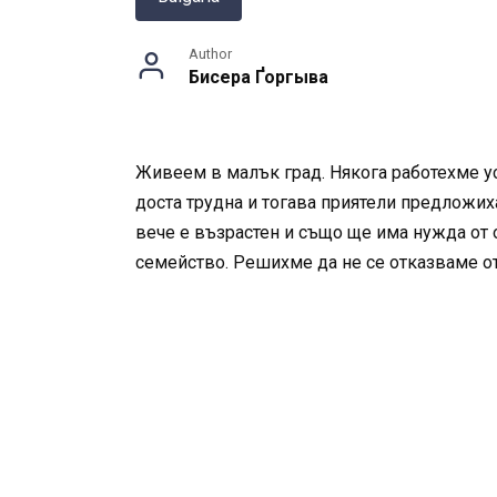
Author
Бисера Ґоргыва
Живеем в малък град. Някога работехме ус
доста трудна и тогава приятели предложих
вече е възрастен и също ще има нужда от
семейство. Решихме да не се отказваме от