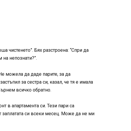
ша чистенето”. Бях разстроена: “Спри да
 на непознати?”.
 Не можела да даде парите, за да
стъпил за сестра си, казал, че тя е имала
върнем всичко обратно.
нт в апартамента си. Тези пари са
т заплатата си всеки месец. Може да не ми