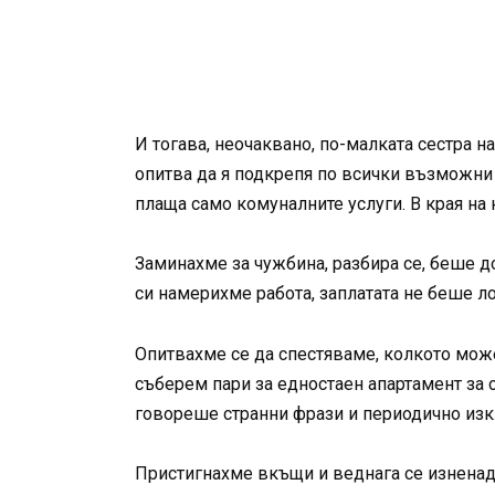
И тогава, неочаквано, по-малката сестра на
опитва да я подкрепя по всички възможни 
плаща само комуналните услуги. В края на
Заминахме за чужбина, разбира се, беше д
си намерихме работа, заплатата не беше л
Опитвахме се да спестяваме, колкото може
съберем пари за едностаен апартамент за с
говореше странни фрази и периодично из
Пристигнахме вкъщи и веднага се изненад