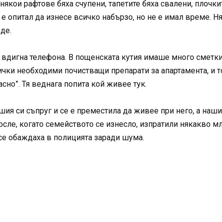
якои рафтове бяха счупени, тапетите бяха свалени, плочкит
е опитал да изнесе всичко набързо, но не е имал време. Ня
де.
е вдигна телефона. В пощенската кутия имаше много сметки
сички необходими почистващи препарати за апартамента, и 
асно”. Тя веднага попита кой живее тук.
вшия си съпруг и се е преместила да живее при него, а наш
после, когато семейството се изнесло, изпратили някакво м
се обаждаха в полицията заради шума.