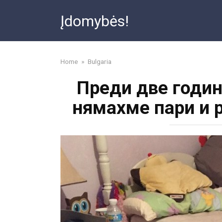
Skip
Įdomybės!
to
content
Home
»
Bulgaria
Преди две годин
нямахме пари и 