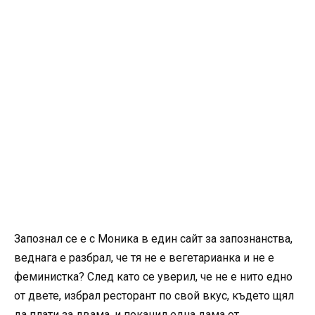
Запознал се е с Моника в един сайт за запознанства,
веднага е разбрал, че тя не е вегетарианка и не е
феминистка? След като се уверил, че не е нито едно
от двете, избрал ресторант по свой вкус, където щял
да плати за двама, и поканил една дама от