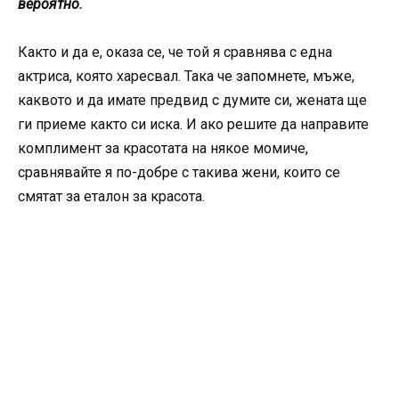
вероятно.
Както и да е, оказа се, че той я сравнява с една
актриса, която харесвал. Така че запомнете, мъже,
каквото и да имате предвид с думите си, жената ще
ги приеме както си иска. И ако решите да направите
комплимент за красотата на някое момиче,
сравнявайте я по-добре с такива жени, които се
смятат за еталон за красота.