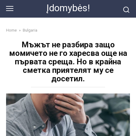
Skip
Įdomybės!
to
content
Home
»
Bulgaria
Мъжът не разбира защо
момичето не го харесва още на
първата среща. Но в крайна
сметка приятелят му се
досетил.