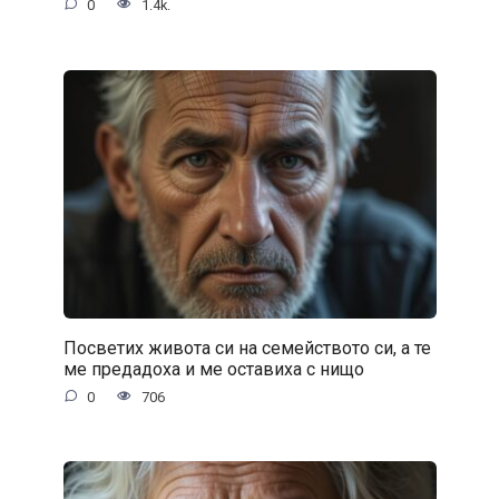
0
1.4k.
Посветих живота си на семейството си, а те
ме предадоха и ме оставиха с нищо
0
706