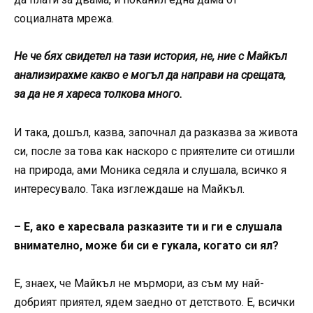
социалната мрежа.
Не че бях свидетел на тази история, не, ние с Майкъл
анализирахме какво е могъл да направи на срещата,
за да не я хареса толкова много.
И така, дошъл, казва, започнал да разказва за живота
си, после за това как наскоро с приятелите си отишли
на природа, ами Моника седяла и слушала, всичко я
интересувало. Така изглеждаше на Майкъл.
– Е, ако е харесвала разказите ти и ги е слушала
внимателно, може би си е гукала, когато си ял?
Е, знаех, че Майкъл не мърмори, аз съм му най-
добрият приятел, ядем заедно от детството. Е, всички