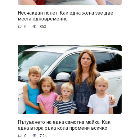
Неочакван полет: Как една жена зае две
места едновременно
0
860
Пътуването на една самотна майка: Как
една втора ръка кола промени всичко
0
7.2k.