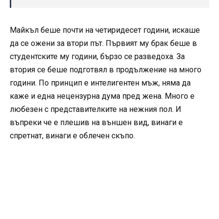
Майкъл беше почти на четиридесет години, искаше
да се ожени за втори път. Първият му брак беше в
студентските му години, бързо се разведоха. За
втория се беше подготвял в продължение на много
години. По принцип е интелигентен мъж, няма да
каже и една нецензурна дума пред жена. Много е
любезен с представителките на нежния пол. И
въпреки че е плешив на външен вид, винаги е
спретнат, винаги е облечен скъпо.