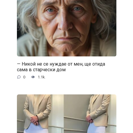
— Никой не се нуждае от мен, ще отида
сама в старчески дом
0
1.1k.