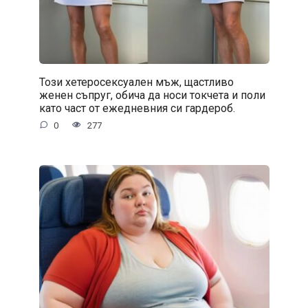
Този хетеросексуален мъж, щастливо
женен съпруг, обича да носи токчета и поли
като част от ежедневния си гардероб.
0
277