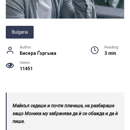
Bulgaria
Author
Reading
Бисера Ґоргыва
3 min
Views
11451
Майкъл седеше и почти плачеше, не разбираше
защо Моника му забранява да ѝ се обажда и да ѝ
пише.