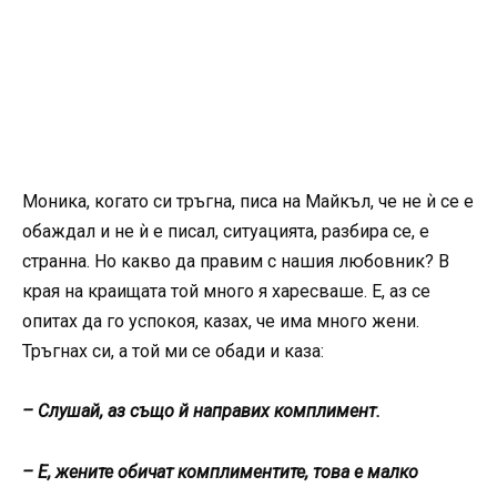
Моника, когато си тръгна, писа на Майкъл, че не ѝ се е
обаждал и не ѝ е писал, ситуацията, разбира се, е
странна. Но какво да правим с нашия любовник? В
края на краищата той много я харесваше. Е, аз се
опитах да го успокоя, казах, че има много жени.
Тръгнах си, а той ми се обади и каза:
– Слушай, аз също й направих комплимент.
– Е, жените обичат комплиментите, това е малко