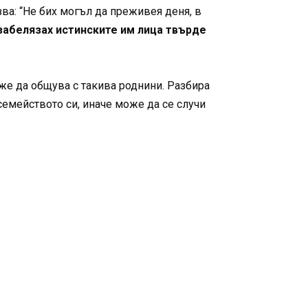
зва: “Не бих могъл да преживея деня, в
забелязах истинските им лица твърде
каже да общува с такива роднини. Разбира
семейството си, иначе може да се случи