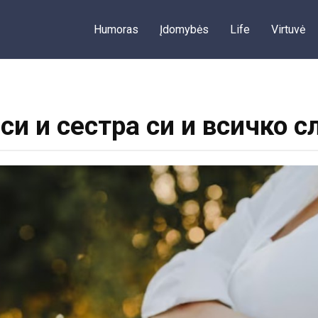
Humoras
Įdomybės
Life
Virtuvė
си и сестра си и всичко с