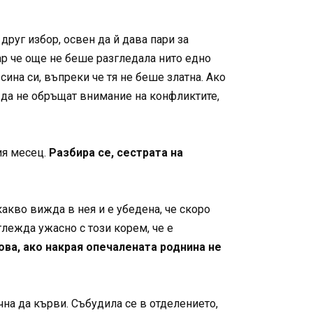
друг избор, освен да й дава пари за
акар че още не беше разгледала нито едно
ина си, въпреки че тя не беше златна. Ако
 да не обръщат внимание на конфликтите,
ия месец.
Разбира се, сестрата на
какво вижда в нея и е убедена, че скоро
зглежда ужасно с този корем, че е
ова, ако накрая опечалената роднина не
чна да кърви. Събудила се в отделението,