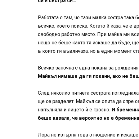
си и сестра си…
Работата е там, че тази малка сестра така 
всичко, което поиска. Когато й каза, че е 
свободно работно място. При майка ми всич
нещо не беше както тя искаше да бъде, щ
в които ги въвличаха, но в един момент ст
Всичко започна с една покана за рождения
Майкъл нямаше да ги покани, ако не бе
След няколко питиета сестрата погледнала 
ще се разделят. Майкъл се опита да спре се
напълняла и лицето ѝ е грозно
. И бременн
беше казала, че вероятно не е бременна
Лора не изтърпя това отношение и искаше д