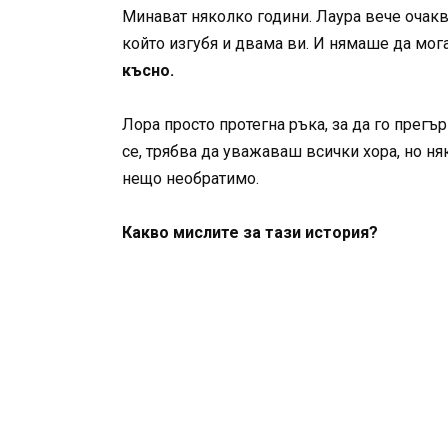
Минават няколко години. Лаура вече очаква
който изгубя и двама ви. И нямаше да мог
късно.
Лора просто протегна ръка, за да го прегъ
се, трябва да уважаваш всички хора, но ня
нещо необратимо.
Какво мислите за тази история?