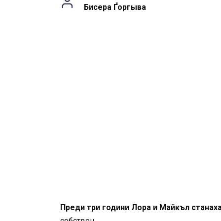
Бисера Ґоргыва
Преди три години Лора и Майкъл станах
собствен.