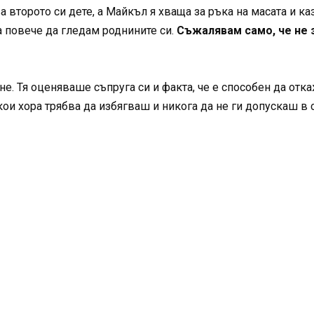
 второто си дете, а Майкъл я хваща за ръка на масата и ка
а повече да гледам роднините си.
Съжалявам само, че не 
рне. Тя оценяваше съпруга си и факта, че е способен да от
кои хора трябва да избягваш и никога да не ги допускаш в 