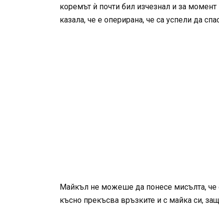
коремът ѝ почти бил изчезнал и за момент 
казала, че е оперирана, че са успели да спас
Майкъл не можеше да понесе мисълта, че ед
късно прекъсва връзките и с майка си, защ