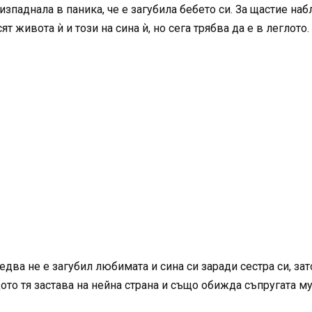
изпаднала в паника, че е загубила бебето си. За щастие на
ят живота ѝ и този на сина ѝ, но сега трябва да е в леглото.
ва не е загубил любимата и сина си заради сестра си, зат
ото тя застава на нейна страна и също обижда съпругата му