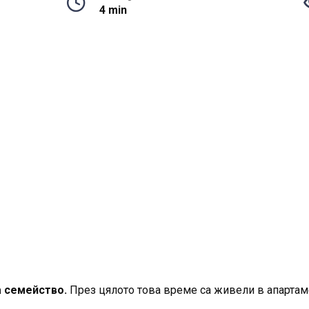
4 min
а семейство.
През цялото това време са живели в апартаме