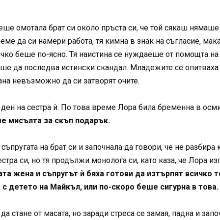
беше омотала брат си около пръста си, че той сякаш нямаше 
време да си намери работа, тя кимна в знак на съгласие, м
ко беше по-ясно. Тя наистина се нуждаеше от помощта на с
еше да последва истински скандал. Младежите се опитваха
ана невъзможно да си затворят очите.
 ден на сестра ѝ. По това време Лора била бременна в осм
ше мисълта за скъп подарък.
съпругата на брат си и започнала да говори, че не разбира 
стра си, но тя продължи монолога си, като каза, че Лора и
ата жена и съпругът ѝ бяха готови да изтърпят всичко т
 с детето на Майкъл, или по-скоро беше сигурна в това.
а стане от масата, но заради стреса се замая, падна и запо