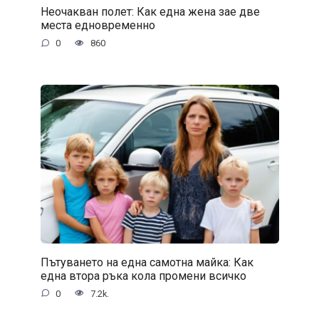
Неочакван полет: Как една жена зае две
места едновременно
0
860
Пътуването на една самотна майка: Как
една втора ръка кола промени всичко
0
7.2k.