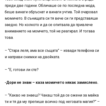
преди две години. Обличаше се по последна мода,
беше винаги обръснат и винаги учтив. Той очаровал
момичето. В сънищата си тя вече си ги представяше
заедно. Но колкото и да се опитвала да привлече
вниманието на момчето, той не реагирал. И тогава
това.
– “Стара леля, ама все същата” – извади телефона си
и направи снимки на двойката.
– “Е, готови ли сте?
-Дори не знам – каза момичето някак замислено.
– “Какво не знаеш? Чакаш той да се ожени за майка
ти и тя да му препише всичко под неговата магия?” –