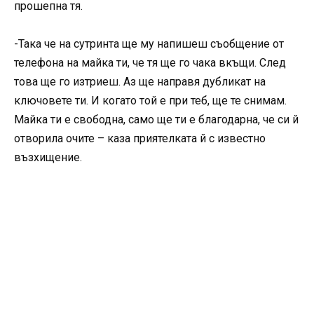
прошепна тя.
-Така че на сутринта ще му напишеш съобщение от
телефона на майка ти, че тя ще го чака вкъщи. След
това ще го изтриеш. Аз ще направя дубликат на
ключовете ти. И когато той е при теб, ще те снимам.
Майка ти е свободна, само ще ти е благодарна, че си й
отворила очите – каза приятелката й с известно
възхищение.