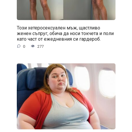
Този хетеросексуален мъж, щастливо
женен съпруг, обича да носи токчета и поли
като част от ежедневния си гардероб.
0
277