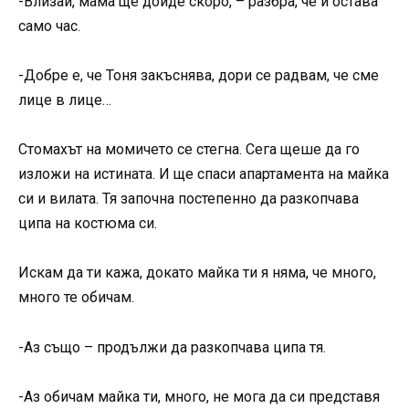
-Влизай, мама ще дойде скоро, – разбра, че й остава
само час.
-Добре е, че Тоня закъснява, дори се радвам, че сме
лице в лице…
Стомахът на момичето се стегна. Сега щеше да го
изложи на истината. И ще спаси апартамента на майка
си и вилата. Тя започна постепенно да разкопчава
ципа на костюма си.
Искам да ти кажа, докато майка ти я няма, че много,
много те обичам.
-Аз също – продължи да разкопчава ципа тя.
-Аз обичам майка ти, много, не мога да си представя