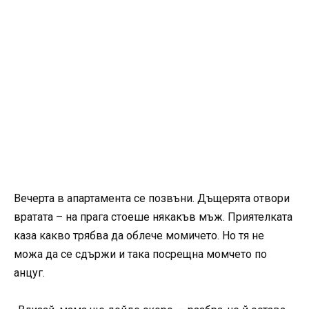
Вечерта в апартамента се позвъни. Дъщерята отвори
вратата – на прага стоеше някакъв мъж. Приятелката
каза какво трябва да облече момичето. Но тя не
можа да се сдържи и така посрещна момчето по
анцуг.