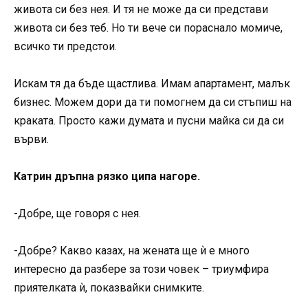
живота си без нея. И тя не може да си представи
живота си без теб. Но ти вече си пораснало момиче,
всичко ти предстои.
Искам тя да бъде щастлива. Имам апартамент, малък
бизнес. Можем дори да ти помогнем да си стъпиш на
краката. Просто кажи думата и пусни майка си да си
върви.
Катрин дръпна рязко ципа нагоре.
-Добре, ще говоря с нея.
-Добре? Какво казах, на жената ще ѝ е много
интересно да разбере за този човек – триумфира
приятелката ѝ, показвайки снимките.