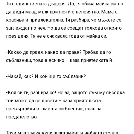
Тя е единствената дъщеря. Да, тя обича майка си, но
да види млад мъж при нея ѝ е неприятно. Мама е
красива и привлекателна. Тя разбира, че мъжете се
заглеждат по нея. Но да се срещат толкова открито
през деня. Тя не е очаквала това от майка си.
-Какво да правя, какво да правя? Трябва да го
съблазниш, това е всичко – каза приятелката ѝ.
-Чакай, как? И кой ще го съблазни?
-Коя си ти, разбира се! Не аз, защото съм му съседка,
той може да се досети – каза приятелката,
превъртайки в главата си блестящ план за
предателство.
Този млад мъж купи апартамент в нейната сграда