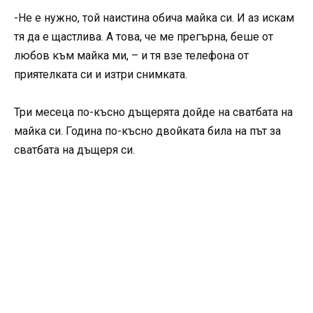
-Не е нужно, той наистина обича майка си. И аз искам
тя да е щастлива. А това, че ме прегърна, беше от
любов към майка ми, – и тя взе телефона от
приятелката си и изтри снимката.
Три месеца по-късно дъщерята дойде на сватбата на
майка си. Година по-късно двойката била на път за
сватбата на дъщеря си.