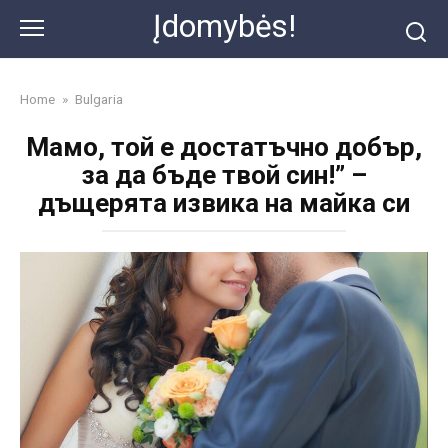
Skip
Įdomybės!
to
content
Home
»
Bulgaria
Мамо, той е достатъчно добър,
за да бъде твой син!” –
дъщерята извика на майка си