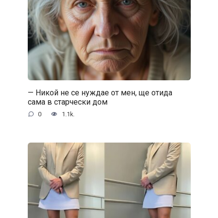
— Никой не се нуждае от мен, ще отида
сама в старчески дом
0
1.1k.