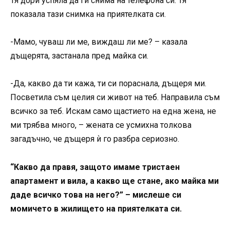
Тя дори успяла да ги снима на телефона си. Тя
показала тази снимка на приятелката си.
-Мамо, чуваш ли ме, виждаш ли ме? – казала
дъщерята, застанала пред майка си.
-Да, какво да ти кажа, ти си пораснала, дъщеря ми.
Посветила съм целия си живот на теб. Направила съм
всичко за теб. Искам само щастието на една жена, не
ми трябва много, – жената се усмихна толкова
загадъчно, че дъщеря ѝ го разбра сериозно.
“Какво да правя, защото имаме тристаен
апартамент и вила, а какво ще стане, ако майка ми
даде всичко това на него?” – мислеше си
момичето в жилището на приятелката си.