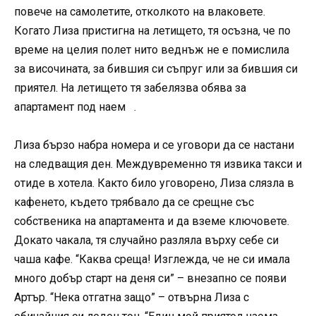
повече на самолетите, отколкото на влаковете.
Когато Лиза пристигна на летището, тя осъзна, че по
време на целия полет нито веднъж не е помислила
за височината, за бившия си съпруг или за бившия си
приятел. На летището тя забелязва обява за
апартамент под наем .
Лиза бързо набра номера и се уговори да се настани
на следващия ден. Междувременно тя извика такси и
отиде в хотела. Както било уговорено, Лиза слязла в
кафенето, където трябвало да се срещне със
собственика на апартамента и да вземе ключовете.
Докато чакала, тя случайно разляла върху себе си
чаша кафе. “Каква среща! Изглежда, че не си имала
много добър старт на деня си” – внезапно се появи
Артър. “Нека отгатна защо” – отвърна Лиза с