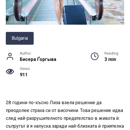
Bulgaria
Author
Reading
Бисера Ґоргыва
3 min
Views
911
28 години по-късно Лиза взела решение да
преодолее страха си от височини. Това решение идва
след най-разрушителното предателство в живота ѝ:
съпругът ѝ я напуска заради най-близката ѝ приятелка