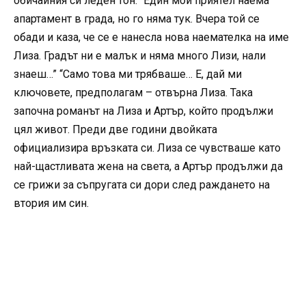
обичайния си леден тон. “Един мой приятел наема
апартамент в града, но го няма тук. Вчера той се
обади и каза, че се е нанесла нова наемателка на име
Лиза. Градът ни е малък и няма много Лизи, нали
знаеш…” “Само това ми трябваше… Е, дай ми
ключовете, предполагам – отвърна Лиза. Така
започна романът на Лиза и Артър, който продължи
цял живот. Преди две години двойката
официализира връзката си. Лиза се чувстваше като
най-щастливата жена на света, а Артър продължи да
се грижи за съпругата си дори след раждането на
втория им син.