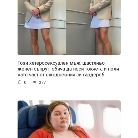
Този хетеросексуален мъж, щастливо
женен съпруг, обича да носи токчета и поли
като част от ежедневния си гардероб.
0
277