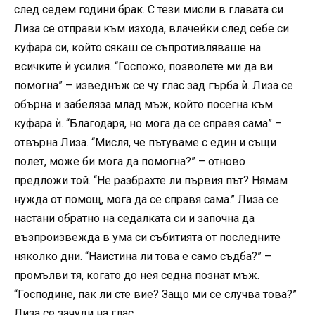
след седем години брак. С тези мисли в главата си
Лиза се отправи към изхода, влачейки след себе си
куфара си, който сякаш се съпротивляваше на
всичките ѝ усилия. “Госпожо, позволете ми да ви
помогна” – изведнъж се чу глас зад гърба ѝ. Лиза се
обърна и забеляза млад мъж, който посегна към
куфара ѝ. “Благодаря, но мога да се справя сама” –
отвърна Лиза. “Мисля, че пътуваме с един и същи
полет, може би мога да помогна?” – отново
предложи той. “Не разбрахте ли първия път? Нямам
нужда от помощ, мога да се справя сама.” Лиза се
настани обратно на седалката си и започна да
възпроизвежда в ума си събитията от последните
няколко дни. “Наистина ли това е само съдба?” –
промълви тя, когато до нея седна познат мъж.
“Господине, пак ли сте вие? Защо ми се случва това?”
Лиза се зачуди на глас .