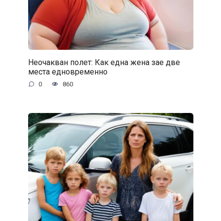
Неочакван полет: Как една жена зае две
места едновременно
0
860