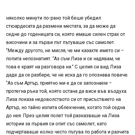
няколко минути по-рано той беше убедил
стюардесата да размени местата, за да може да
седне до годеницата си, която имаше силен страх от
височини и за първи път пътуваше със самолет.
“Между другото, не мисля, че ми казахте името си –
попита непознатият. “Аз съм Лиза и се надявам, че
това е краят на разговора ни.” С целия си вид Лиза
даде да се разбере, че не иска да го опознава повече.
“Аз съм Артър, приятно ми е да се запознаем –
протегна ръка той, която остана да виси във въздуха.
Лиза показа недоволството си от присъствието на
Артър, но тайно изпита облекчение, когато той седна
до нея. През целия полет той разказваше на Лиза
истории за първия си опит със самолет, като
подчертаваше колко често пътува по работа и разчита