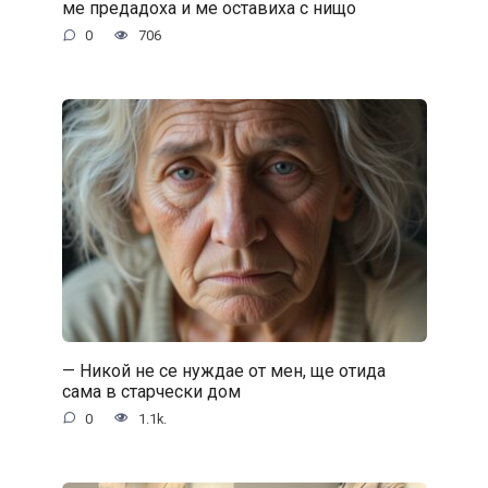
ме предадоха и ме оставиха с нищо
0
706
— Никой не се нуждае от мен, ще отида
сама в старчески дом
0
1.1k.