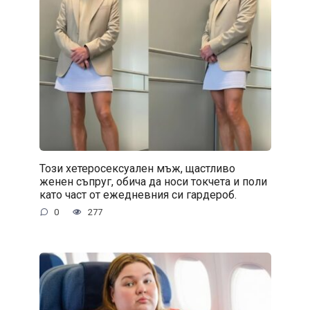
Този хетеросексуален мъж, щастливо
женен съпруг, обича да носи токчета и поли
като част от ежедневния си гардероб.
0
277