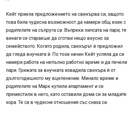
Кейт приела предложението на свекърва си, защото
това била чудесна възможност да намери общ език с
родителите на съпруга си. Въпреки липсата на пари, тя
винаги се стараеше да сготви нещо вкусно за
семейството. Когато родила, свекърът ѝ предложил
да гледа внучката ѝ. По този начин Кейт успяла да си
намери работа на непълно работно време и да печели
пари. Грижата за внучката извадила свекъра ѝ от
дългогодишното му вцепенение. Минало време и
родителите на Марк купили апартамент и се
преместили в него, като оставили дома си за младите
хора. Те са в чудесни отношения със снаха си.