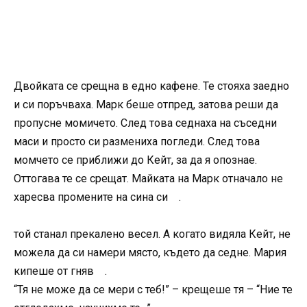
Двойката се срещна в едно кафене. Те стояха заедно
и си поръчваха. Марк беше отпред, затова реши да
пропусне момичето. След това седнаха на съседни
маси и просто си размениха погледи. След това
момчето се приближи до Кейт, за да я опознае.
Оттогава те се срещат. Майката на Марк отначало не
харесва промените на сина си .
той станал прекалено весел. А когато видяла Кейт, не
можела да си намери място, където да седне. Мария
кипеше от гняв .
“Тя не може да се мери с теб!” – крещеше тя – “Ние те