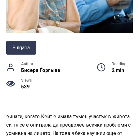
Bulgaria
Author
Reading
Бисера Ґоргыва
2 min
Views
539
винаги, когато Кейт е имала тъмен участък в живота
си, тя се е опитвала да преодолее всички проблеми с
усмивка на лицето. На това я бяха научили още от