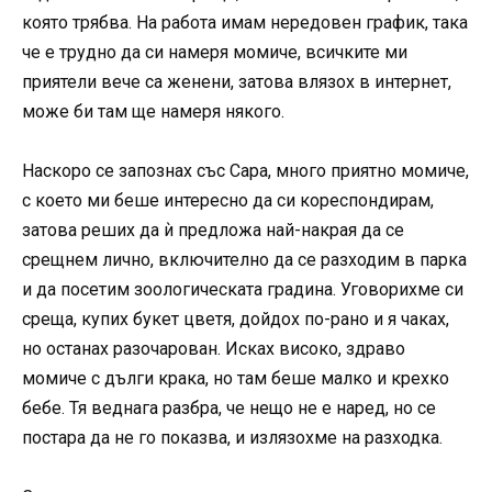
която трябва. На работа имам нередовен график, така
че е трудно да си намеря момиче, всичките ми
приятели вече са женени, затова влязох в интернет,
може би там ще намеря някого.
Наскоро се запознах със Сара, много приятно момиче,
с което ми беше интересно да си кореспондирам,
затова реших да ѝ предложа най-накрая да се
срещнем лично, включително да се разходим в парка
и да посетим зоологическата градина. Уговорихме си
среща, купих букет цветя, дойдох по-рано и я чаках,
но останах разочарован. Исках високо, здраво
момиче с дълги крака, но там беше малко и крехко
бебе. Тя веднага разбра, че нещо не е наред, но се
постара да не го показва, и излязохме на разходка.