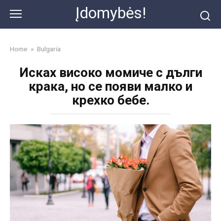
Skip
Įdomybės!
to
content
Home
»
Bulgaria
Исках високо момиче с дълги
крака, но се появи малко и
крехко бебе.