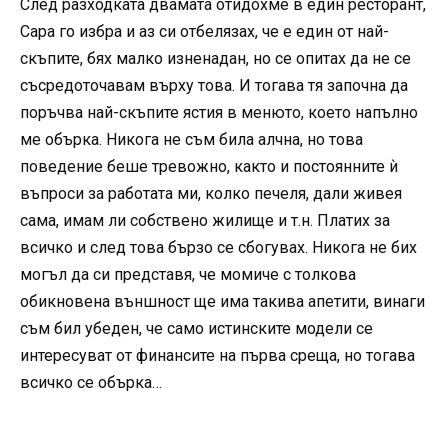
След разходката двамата отидохме в един ресторант,
Сара го избра и аз си отбелязах, че е един от най-
скъпите, бях малко изненадан, но се опитах да не се
съсредоточавам върху това. И тогава тя започна да
поръчва най-скъпите ястия в менюто, което напълно
ме обърка. Никога не съм била алчна, но това
поведение беше тревожно, както и постоянните ѝ
въпроси за работата ми, колко печеля, дали живея
сама, имам ли собствено жилище и т.н. Платих за
всичко и след това бързо се сбогувах. Никога не бих
могъл да си представя, че момиче с толкова
обикновена външност ще има такива апетити, винаги
съм бил убеден, че само истинските модели се
интересуват от финансите на първа среща, но тогава
всичко се обърка…