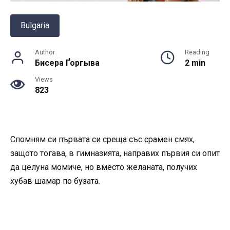
Bulgaria
Author
Reading
Бисера Ґоргыва
2 min
Views
823
Спомням си първата си среща със срамен смях,
защото тогава, в гимназията, направих първия си опит
да целуна момиче, но вместо желаната, получих
хубав шамар по бузата.