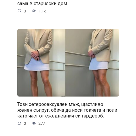
сама в старчески дом
0
1.1k.
Този хетеросексуален мъж, щастливо
женен съпруг, обича да носи токчета и поли
като част от ежедневния си гардероб.
0
277