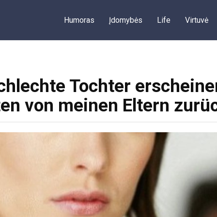
Humoras
Įdomybės
Life
Virtuvė
chlechte Tochter erscheinen
en von meinen Eltern zu