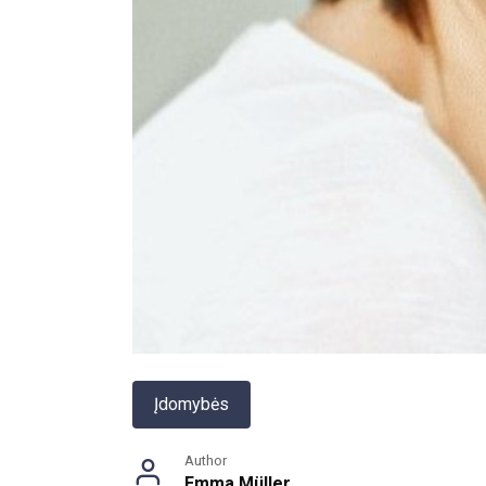
Įdomybės
Author
Emma Müller