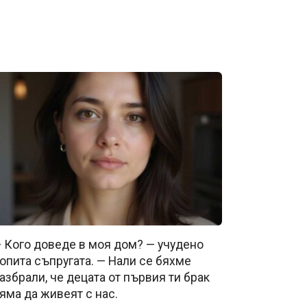
 Кого доведе в моя дом? — учудено
опита съпругата. — Нали се бяхме
азбрали, че децата от първия ти брак
яма да живеят с нас.