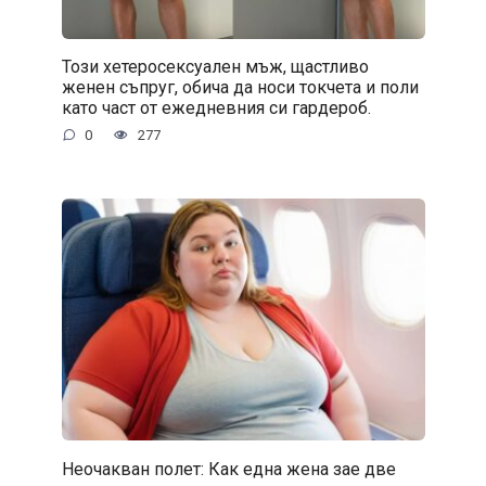
Този хетеросексуален мъж, щастливо
женен съпруг, обича да носи токчета и поли
като част от ежедневния си гардероб.
0
277
Неочакван полет: Как една жена зае две