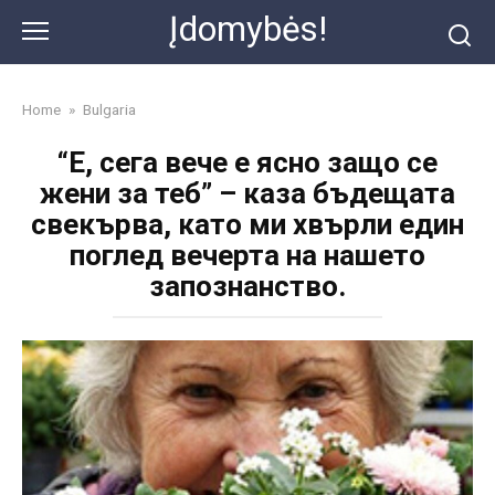
Skip
Įdomybės!
to
content
Home
»
Bulgaria
“Е, сега вече е ясно защо се
жени за теб” – каза бъдещата
свекърва, като ми хвърли един
поглед вечерта на нашето
запознанство.