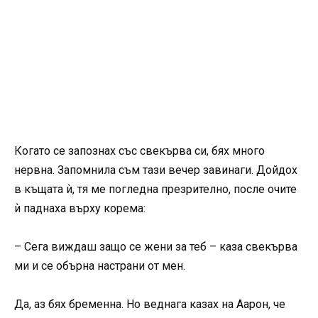
Когато се запознах със свекърва си, бях много
нервна. Запомнила съм тази вечер завинаги. Дойдох
в къщата ѝ, тя ме погледна презрително, после очите
ѝ паднаха върху корема:
– Сега виждаш защо се жени за теб – каза свекърва
ми и се обърна настрани от мен.
Да, аз бях бременна. Но веднага казах на Аарон, че