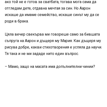
ако той не е готов за сватбата, тогава мога сама да
отгледам дете, отдавна мечтая за син. Но Аарон
искаше да имаме семейство, искаше синът му да се
роди в брака.
Цяла вечер свекърва ми говореше само за бившата
съпруга на Аарон и дъщеря му Мария. Как дъщеря му
рисува добре, какви стихотворения е успяла да научи.
Тя така и не ми зададе нито един въпрос.
– Мамо, защо на масата има допълнителни чинии?