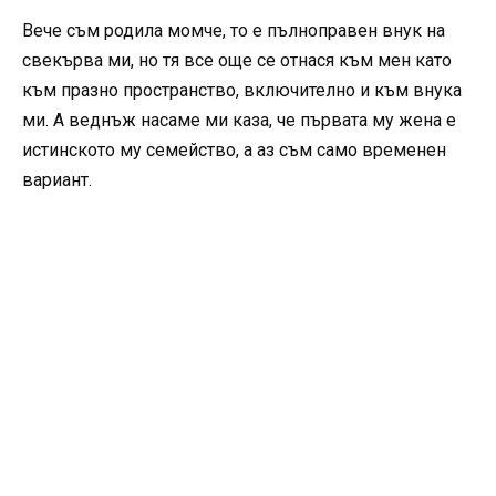
Вече съм родила момче, то е пълноправен внук на
свекърва ми, но тя все още се отнася към мен като
към празно пространство, включително и към внука
ми. А веднъж насаме ми каза, че първата му жена е
истинското му семейство, а аз съм само временен
вариант.