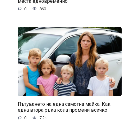
места едновременно
0
860
Пътуването на една самотна майка: Как
една втора ръка кола промени всичко
0
7.2k.