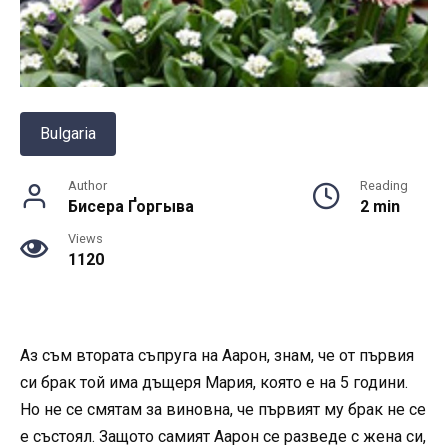
Bulgaria
Author
Reading
Бисера Ґоргыва
2 min
Views
1120
Аз съм втората съпруга на Аарон, знам, че от първия
си брак той има дъщеря Мария, която е на 5 години.
Но не се смятам за виновна, че първият му брак не се
е състоял. Защото самият Аарон се разведе с жена си,