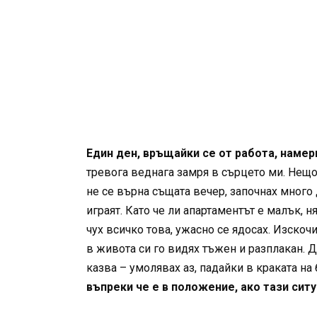
Един ден, връщайки се от работа, наме
тревога веднага замря в сърцето ми. Нещо 
не се върна същата вечер, започнах много 
играят. Като че ли апартаментът е малък, н
чух всичко това, ужасно се ядосах. Изскоч
в живота си го видях тъжен и разплакан. Д
казва – умолявах аз, падайки в краката на
въпреки че е в положение, ако тази сит