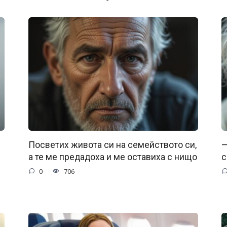
Посветих живота си на семейството си,
—
а те ме предадоха и ме оставиха с нищо
с
0
706