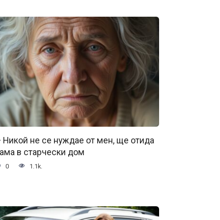
 Никой не се нуждае от мен, ще отида
ама в старчески дом
0
1.1k.