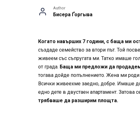
Author
Бисера Ґоргыва
Когато навърших 7 години, с баща ми ос
създаде семейство за втори път. Той посве
живеем със съпругата ми. Татко имаше гол
от града.
Баща ми предложи да продадем 
тогава дойде попълнението. Жена ми роди с
Всички живеехме заедно, добре. Имаше до
едно дете в двустаен апартамент. Затова 
трябваше да разширим площта.