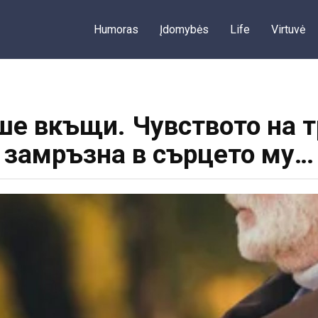
Humoras
Įdomybės
Life
Virtuvė
ше вкъщи. Чувството на т
замръзна в сърцето му…