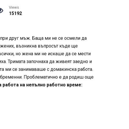
Views
15192
е при друг мъж. Баща ми не се осмели да
е ожених, възникна въпросът къде ще
всички, но жена ми не искаше да се мести
ха. Тримата започнаха да живеят заедно и
ата ми се занимаваше с домакинска работа.
а бременни. Проблематично е да родиш още
а работа на непълно работно време: