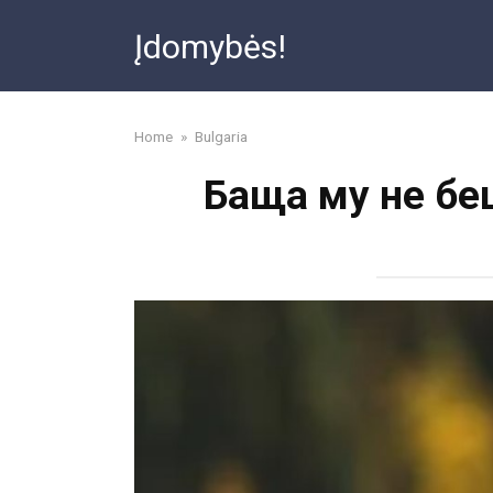
Skip
Įdomybės!
to
content
Home
»
Bulgaria
Баща му не бе