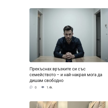
Прекъснах връзките си със
семейството – и най-накрая мога да
дишам свободно
0
1.4k.