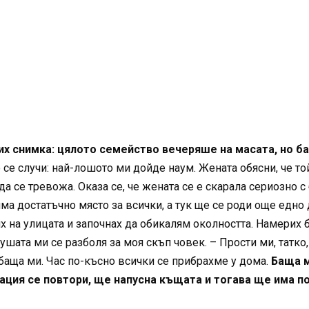
рих снимка: цялото семейство вечеряше на масата, но 
се случи: най-лошото ми дойде наум. Жената обясни, че той
да се тревожа. Оказа се, че жената се е скарала сериозно 
яма достатъчно място за всички, а тук ще се роди още едно 
их на улицата и започнах да обикалям околността. Намерих б
ушата ми се разболя за моя скъп човек. – Прости ми, татко,
 баща ми. Час по-късно всички се прибрахме у дома.
Баща ми
уация се повтори, ще напусна къщата и тогава ще има п