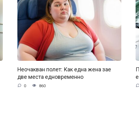
Неочакван полет: Как една жена зае
П
две места едновременно
е
0
860