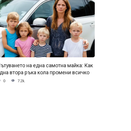
ътуването на една самотна майка: Как
дна втора ръка кола промени всичко
0
7.2k.