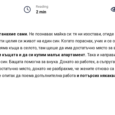
Reading
2 min
танахме сами.
Не познавах майка си: тя ни изостави, отид
ти целия си живот на един син. Когато пораснах, учих и с
яма къща в селото, там щеше да има достатъчно място за 
къщата и да си купим малък апартамент.
Така и направи
ин. Бащата помогна за внука. Докато аз работех, а съпруг
статъчно място, докато не разбрахме, че жените отново с
се опитах да поема допълнителна работа
и потърсих някакв