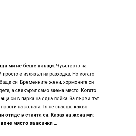
баща ми не беше вкъщи.
Чувството на
 просто е излязъл на разходка. Но когато
с баща си. Бременните жени, хормоните си
дете, а свекърът само заема място. Когато
аща си в парка на една пейка. За първи път
 прости на жената. Тя не знаеше какво
 отиде в стаята си. Казах на жена ми:
овече място за всички …