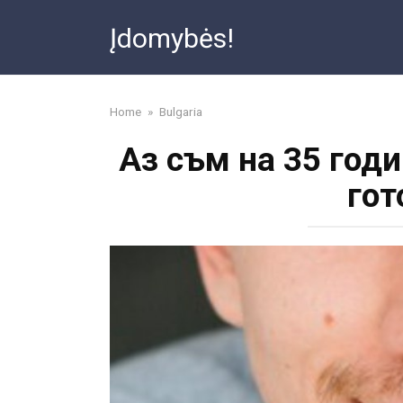
Skip
Įdomybės!
to
content
Home
»
Bulgaria
Аз съм на 35 годи
гот