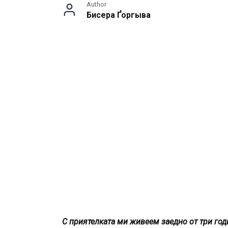
Author
Бисера Ґоргыва
С приятелката ми живеем заедно от три год