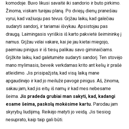
komodoje. Buvo likusi savaitė iki sandorio ir buto pirkimo.
Žinoma, viskam turėjau planą. Po dviejų dienų pranešiau
vyrui, kad važiuoju pas tėvus. Grįžau laiku, kad galėčiau
sudaryti sandorį, ir tariamai išvykau. Apsistojau pas
draugą. Laimingasis vyriškis iš karto pakvietė šeimininkę į
namus. Grįžau vėlai vakare, kai jie jau kietai miegojo,
paėmiau pinigus ir iš tiesų palikau savo giminaičiams.
Grįžkite laiku, kad galėtumėte sudaryti sandorį. Ten stovėjo
mano mylimasis, beveik verkdamas krito ant kelių ir prašė
atleidimo. Jis prisipažįsta, kad visą laiką mane
apgaudinėjo ir kad jo meilužė pavogė pinigus. Aš, žinoma,
sakau jam, kad jis eitų iš namų ir kad mes nebesame
šeima.
Jis pradeda grubiai man sakyti, kad, kadangi
esame šeima, paskolą mokėsime kartu.
Parodau jam
skyrybų liudijimą. Reikėjo matyti jo veidą. Jis tiesiog
nesuprato, kaip taip gali būti.