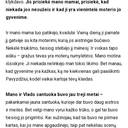
klykdavo.
Jis prisiekė mano mamai, prisiekė, kad
niekada jos nesužeis ir kad ji yra vienintelė moteris jo
gyvenime.
Ir mano mama tuo patikėjo, kvailutė. Vieną dieną ji pamatė
jį gatvėje su kita moterimi, kurią jis aistringai bučiavo.
Nekėlė triukšmo, tiesiog stebėjo jį mėnesį. Ir viskas tapo
aišku – gražus tėvas yra moterų numylėtinis. Mano motina
išsiskyrė. Ji niekada nelinkėjo man tokio likimo. Bet manau,
kad gyvenime yra kažkas, ką ne kiekvienas gali paaiškinti.
Pavyzdžiui, kodėl vaikai kartoja tėvų klaidas.
Mano ir Vlado santuoka buvo jau treji metai –
pakankamai jauna santuoka, kurioje dar buvo daug aistros
ir meilės. Bet vėlgi mano vyrui kažko trūko, o gal tai buvo
tiesiog jo prigimtis. Kai sužinojau, kad tai buvo ne pirmas
kartas, kai jis mane apgaudinėjo, taip pat nekėliau scenų.