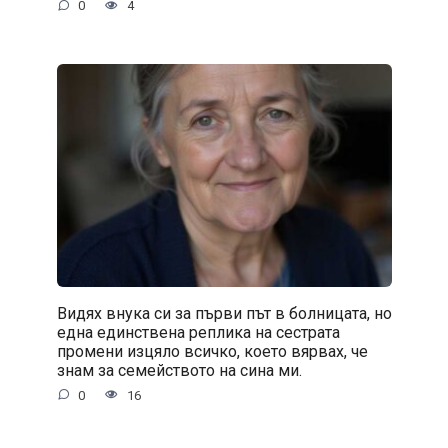
0
4
Видях внука си за първи път в болницата, но
една единствена реплика на сестрата
промени изцяло всичко, което вярвах, че
знам за семейството на сина ми.
0
16