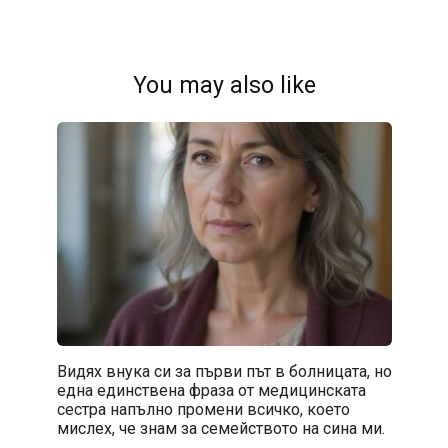
You may also like
Видях внука си за първи път в болницата, но
една единствена фраза от медицинската
сестра напълно промени всичко, което
мислех, че знам за семейството на сина ми.