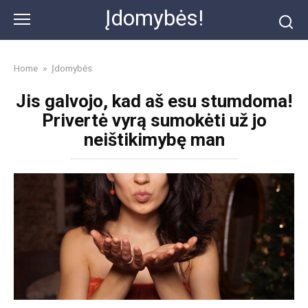
Skip
Įdomybės!
to
content
Home
»
Įdomybės
Jis galvojo, kad aš esu stumdoma!
Privertė vyrą sumokėti už jo
neištikimybę man