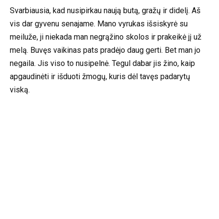
Svarbiausia, kad nusipirkau naują butą, gražų ir didelį. Aš
vis dar gyvenu senajame. Mano vyrukas išsiskyrė su
meiluže, ji niekada man negrąžino skolos ir prakeikė jį už
melą. Buvęs vaikinas pats pradėjo daug gerti. Bet man jo
negaila. Jis viso to nusipelnė. Tegul dabar jis žino, kaip
apgaudinėti ir išduoti žmogų, kuris dėl tavęs padarytų
viską.