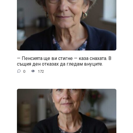
— Пенсията ще ви стигне — каза снахата. В
същия ден отказах да гледам внуците.
0
172