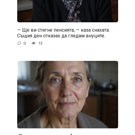
— Ще ви стигне пенсията, — каза снахата.
Същия ден отказах да гледам внуците.
0
13