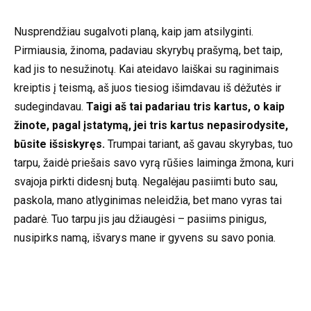
Nusprendžiau sugalvoti planą, kaip jam atsilyginti.
Pirmiausia, žinoma, padaviau skyrybų prašymą, bet taip,
kad jis to nesužinotų. Kai ateidavo laiškai su raginimais
kreiptis į teismą, aš juos tiesiog išimdavau iš dėžutės ir
sudegindavau.
Taigi aš tai padariau tris kartus, o kaip
žinote, pagal įstatymą, jei tris kartus nepasirodysite,
būsite išsiskyręs.
Trumpai tariant, aš gavau skyrybas, tuo
tarpu, žaidė priešais savo vyrą rūšies laiminga žmona, kuri
svajoja pirkti didesnį butą. Negalėjau pasiimti buto sau,
paskola, mano atlyginimas neleidžia, bet mano vyras tai
padarė. Tuo tarpu jis jau džiaugėsi – pasiims pinigus,
nusipirks namą, išvarys mane ir gyvens su savo ponia.