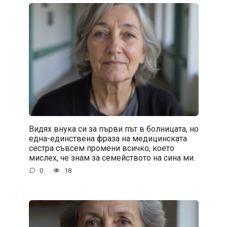
Видях внука си за първи път в болницата, но
една-единствена фраза на медицинската
сестра съвсем промени всичко, което
мислех, че знам за семейството на сина ми.
0
18