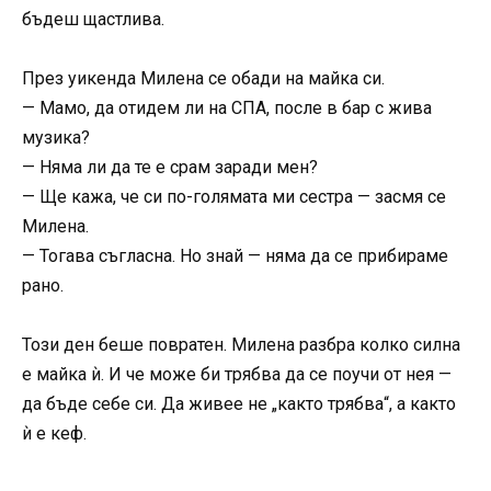
бъдеш щастлива.
През уикенда Милена се обади на майка си.
— Мамо, да отидем ли на СПА, после в бар с жива
музика?
— Няма ли да те е срам заради мен?
— Ще кажа, че си по-голямата ми сестра — засмя се
Милена.
— Тогава съгласна. Но знай — няма да се прибираме
рано.
Този ден беше повратен. Милена разбра колко силна
е майка ѝ. И че може би трябва да се поучи от нея —
да бъде себе си. Да живее не „както трябва“, а както
ѝ е кеф.