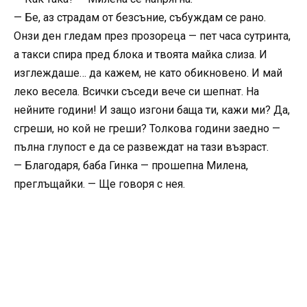
— Бе, аз страдам от безсъние, събуждам се рано.
Онзи ден гледам през прозореца — пет часа сутринта,
а такси спира пред блока и твоята майка слиза. И
изглеждаше… да кажем, не като обикновено. И май
леко весела. Всички съседи вече си шепнат. На
нейните години! И защо изгони баща ти, кажи ми? Да,
сгреши, но кой не греши? Толкова години заедно —
пълна глупост е да се развеждат на тази възраст.
— Благодаря, баба Гинка — прошепна Милена,
преглъщайки. — Ще говоря с нея.