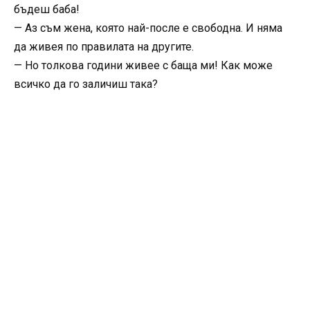
бъдеш баба!
— Аз съм жена, която най-после е свободна. И няма
да живея по правилата на другите.
— Но толкова години живее с баща ми! Как може
всичко да го заличиш така?