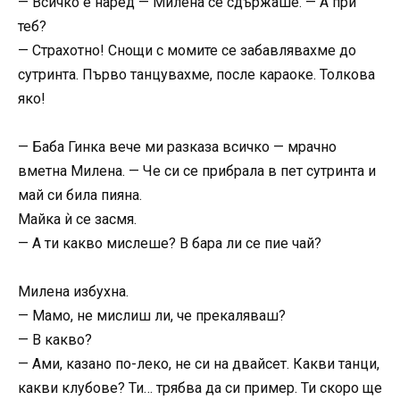
— Всичко е наред — Милена се сдържаше. — А при
теб?
— Страхотно! Снощи с момите се забавлявахме до
сутринта. Първо танцувахме, после караоке. Толкова
яко!
— Баба Гинка вече ми разказа всичко — мрачно
вметна Милена. — Че си се прибрала в пет сутринта и
май си била пияна.
Майка ѝ се засмя.
— А ти какво мислеше? В бара ли се пие чай?
Милена избухна.
— Мамо, не мислиш ли, че прекаляваш?
— В какво?
— Ами, казано по-леко, не си на двайсет. Какви танци,
какви клубове? Ти… трябва да си пример. Ти скоро ще