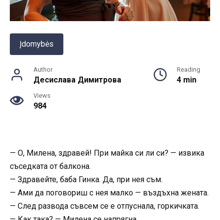
Įdomybės
Author
Reading
Десислава Димитрова
4 min
Views
984
— О, Милена, здравей! При майка си ли си? — извика
съседката от балкона.
— Здравейте, баба Гинка. Да, при нея съм.
— Ами да поговориш с нея малко — въздъхна жената.
— След развода съвсем се е отпуснала, горкичката.
— Как така? — Милена се напрягна.