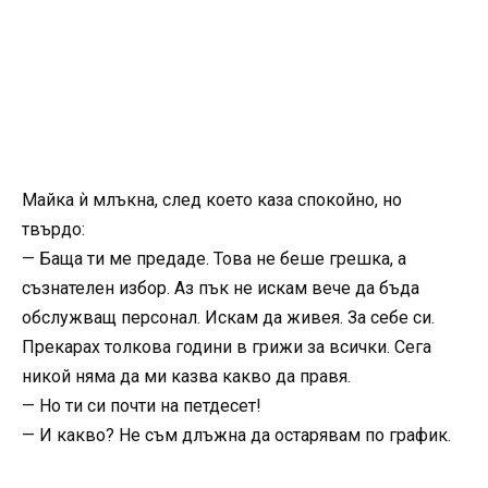
Майка ѝ млъкна, след което каза спокойно, но
твърдо:
— Баща ти ме предаде. Това не беше грешка, а
съзнателен избор. Аз пък не искам вече да бъда
обслужващ персонал. Искам да живея. За себе си.
Прекарах толкова години в грижи за всички. Сега
никой няма да ми казва какво да правя.
— Но ти си почти на петдесет!
— И какво? Не съм длъжна да остарявам по график.