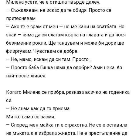
Милена усети, че е отишла твърде далеч.
— Съжалявам, не исках да те обидя. Просто се
притеснявам.
— Ако те е срам от мен — не ме кани на сватбата. Но
знай — няма да си слагам кърпа на главата и да нося
безименни рокли. Ще танцувам и може би дори ще
флиртувам. Чувствам се добре.
— Не, мамо, искам да си там. Просто…
— Просто баба Гинка няма да одобри? Ами нека. Аз
най-после живея.
Когато Милена се прибра, разказа всичко на годеника
си.
— Не знам как да го приема.
Митко само се засмя:
— Според мен майка ти е страхотна. Не се е оставила
на мъката, а е избрала живота. Не е престъпление да