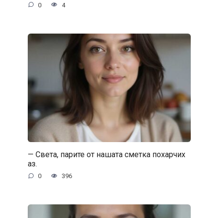
0
4
— Света, парите от нашата сметка похарчих
аз.
0
396