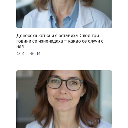
Донесоха котка и я оставиха. След три
години се изненадаха – какво се случи с
нея.
0
16