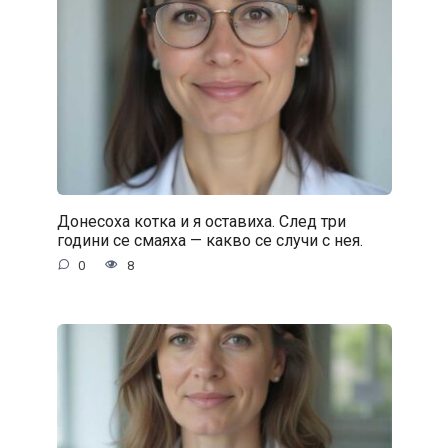
Донесоха котка и я оставиха. След три
години се смаяха — какво се случи с нея.
0
8