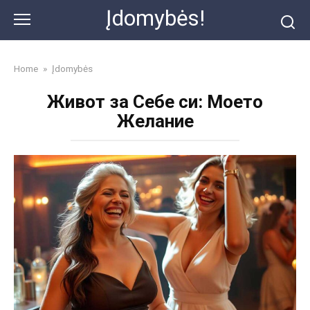
Skip
Įdomybės!
to
content
Home
»
Įdomybės
Живот за Себе си: Моето
Желание