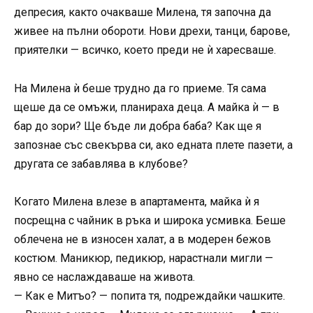
депресия, както очакваше Милена, тя започна да
живее на пълни обороти. Нови дрехи, танци, барове,
приятелки — всичко, което преди не ѝ харесваше.
На Милена ѝ беше трудно да го приеме. Тя сама
щеше да се омъжи, планираха деца. А майка ѝ — в
бар до зори? Ще бъде ли добра баба? Как ще я
запознае със свекърва си, ако едната плете пазети, а
другата се забавлява в клубове?
Когато Милена влезе в апартамента, майка ѝ я
посрещна с чайник в ръка и широка усмивка. Беше
облечена не в износен халат, а в модерен бежов
костюм. Маникюр, педикюр, нарастнали мигли —
явно се наслаждаваше на живота.
— Как е Митъо? — попита тя, подреждайки чашките.