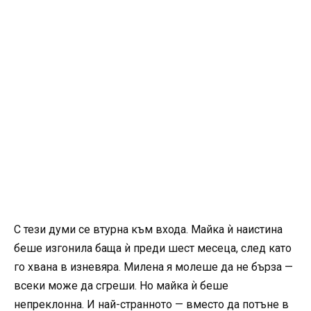
С тези думи се втурна към входа. Майка ѝ наистина
беше изгонила баща ѝ преди шест месеца, след като
го хвана в изневяра. Милена я молеше да не бърза —
всеки може да сгреши. Но майка ѝ беше
непреклонна. И най-странното — вместо да потъне в