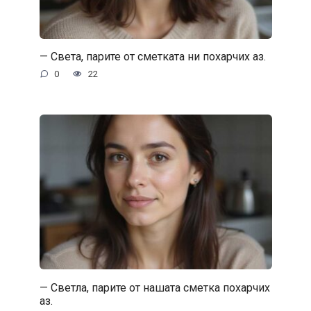
— Света, парите от сметката ни похарчих аз.
0
22
— Светла, парите от нашата сметка похарчих
аз.