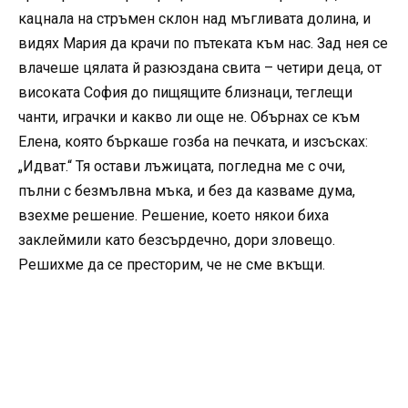
кацнала на стръмен склон над мъгливата долина, и
видях Мария да крачи по пътеката към нас. Зад нея се
влачеше цялата й разюздана свита – четири деца, от
високата София до пищящите близнаци, теглещи
чанти, играчки и какво ли още не. Обърнах се към
Елена, която бъркаше гозба на печката, и изсъсках:
„Идват.“ Тя остави лъжицата, погледна ме с очи,
пълни с безмълвна мъка, и без да казваме дума,
взехме решение. Решение, което някои биха
заклеймили като безсърдечно, дори зловещо.
Решихме да се престорим, че не сме вкъщи.