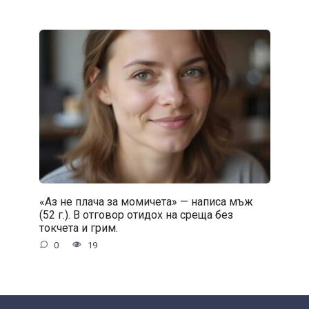
«Аз не плача за момичета» — написа мъж
(52 г.). В отговор отидох на среща без
токчета и грим.
0
19