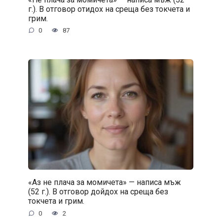
г.). В отговор отидох на среща без токчета и
грим.
0
87
«Аз не плача за момичета» — написа мъж
(52 г.). В отговор дойдох на среща без
токчета и грим.
0
2