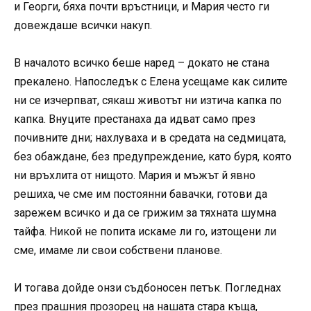
и Георги, бяха почти връстници, и Мария често ги
довеждаше всички накуп.
В началото всичко беше наред – докато не стана
прекалено. Напоследък с Елена усещаме как силите
ни се изчерпват, сякаш животът ни изтича капка по
капка. Внуците престанаха да идват само през
почивните дни; нахлуваха и в средата на седмицата,
без обаждане, без предупреждение, като буря, която
ни връхлита от нищото. Мария и мъжът й явно
решиха, че сме им постоянни бавачки, готови да
зарежем всичко и да се грижим за тяхната шумна
тайфа. Никой не попита искаме ли го, изтощени ли
сме, имаме ли свои собствени планове.
И тогава дойде онзи съдбоносен петък. Погледнах
през прашния прозорец на нашата стара къща,