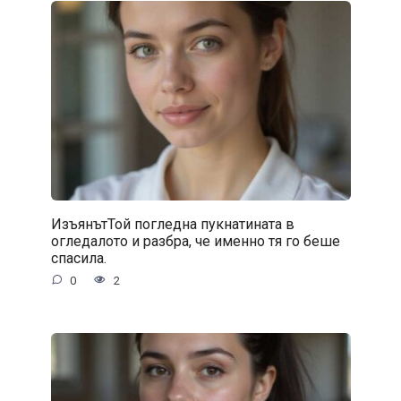
ИзъянътТой погледна пукнатината в
огледалото и разбра, че именно тя го беше
спасила.
0
2