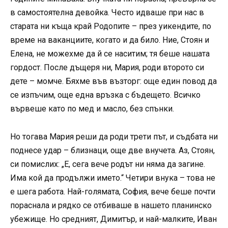
в самостоятелна девойка. Често идваше при нас в
старата ни къща край Родопите – през уикендите, по
време на ваканциите, когато и да било. Ние, Стоян и
Елена, не можехме да й се наситим; тя беше нашата
гордост. После дъщеря ни, Мария, роди второто си
дете – момче. Бяхме във възторг: още един повод да
се изпъчим, още една връзка с бъдещето. Всичко
вървеше като по мед и масло, без спънки.
Но тогава Мария реши да роди трети път, и съдбата ни
поднесе удар – близнаци, още две внучета. Аз, Стоян,
си помислих: „Е, сега вече родът ни няма да загине.
Има кой да продължи името.“ Четири внука – това не
е шега работа. Най-голямата, София, вече беше почти
пораснала и рядко се отбиваше в нашето планинско
убежище. Но средният, Димитър, и най-малките, Иван