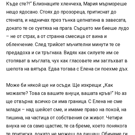
Къде сте?!“ Близнаците хленчеха, Мария мърмореше
нещо ядосано. Стоях до прозореца, притиснат до
стената, и надничах през тънка цепнатина в завесата,
докато те се суетяха на прага. Сърцето ми биеше лудо
– не от страх, а от странна смесица от вина и
облекчение. След трийсет мъчителни минути те се
предадоха и си тръгнаха. Видях как силуете им се
стопяват в мъглата, чух как гласовете им заглъхват в
шепота на вятъра. Едва тогава с Елена си поехме дъх.
Може би някой ще ни осъди. Ще изкрещи: „Как
можахте? Това са вашите внуци, вашата кръв!“ Но аз
ще отвърна: всичко си има граница. С Елена не сме
млади – над шейсет сме, и имаме право на покой, на
тишина, на частица от собствения си живот. Четири
внука не са само щастие; те са бреме, което понякога
те притиска, докато не можеш да дишаш. Обичаме ги,