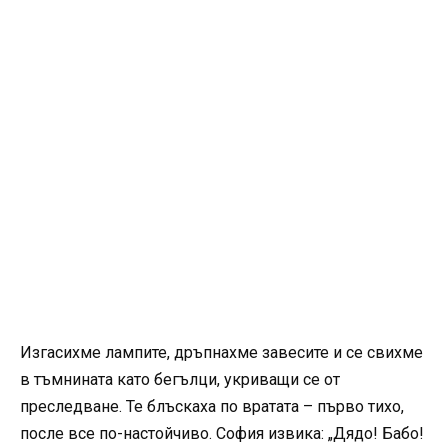
Изгасихме лампите, дръпнахме завесите и се свихме
в тъмнината като бегълци, укриващи се от
преследване. Те блъскаха по вратата – първо тихо,
после все по-настойчиво. София извика: „Дядо! Бабо!