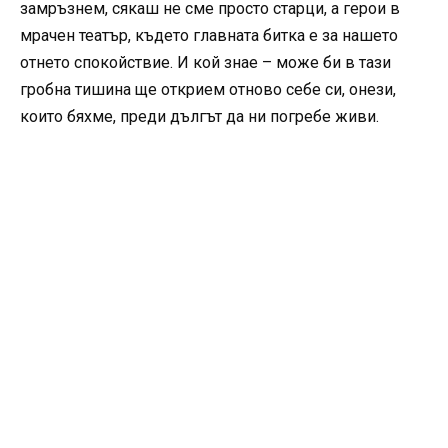
замръзнем, сякаш не сме просто старци, а герои в
мрачен театър, където главната битка е за нашето
отнето спокойствие. И кой знае – може би в тази
гробна тишина ще открием отново себе си, онези,
които бяхме, преди дългът да ни погребе живи.