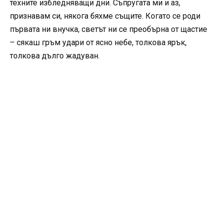
техните избледняващи дни. Съпругата ми и аз,
признавам си, някога бяхме същите. Когато се роди
първата ни внучка, светът ни се преобърна от щастие
– сякаш гръм удари от ясно небе, толкова ярък,
толкова дълго жадуван.