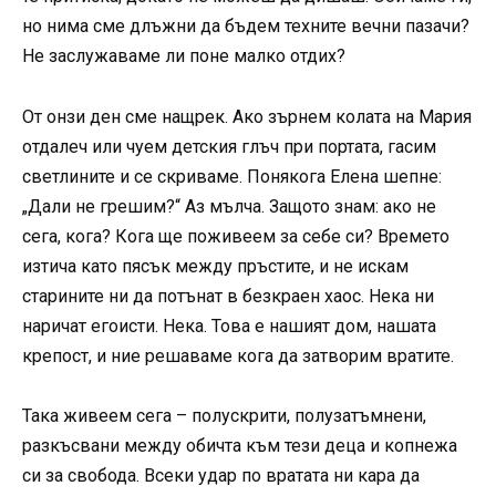
но нима сме длъжни да бъдем техните вечни пазачи?
Не заслужаваме ли поне малко отдих?
От онзи ден сме нащрек. Ако зърнем колата на Мария
отдалеч или чуем детския глъч при портата, гасим
светлините и се скриваме. Понякога Елена шепне:
„Дали не грешим?“ Аз мълча. Защото знам: ако не
сега, кога? Кога ще поживеем за себе си? Времето
изтича като пясък между пръстите, и не искам
старините ни да потънат в безкраен хаос. Нека ни
наричат егоисти. Нека. Това е нашият дом, нашата
крепост, и ние решаваме кога да затворим вратите.
Така живеем сега – полускрити, полузатъмнени,
разкъсвани между обичта към тези деца и копнежа
си за свобода. Всеки удар по вратата ни кара да