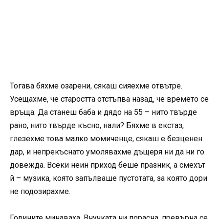
Тогава бяхме озарени, сякаш сияехме отвътре.
Усещахме, че старостта отстъпва назад, че времето се
връща. Да станеш баба и дядо на 55 – нито твърде
рано, нито твърде късно, нали? Бяхме в екстаз,
глезехме това малко момиченце, сякаш е безценен
дар, и непрекъснато умолявахме дъщеря ни да ни го
довежда. Всеки неин приход беше празник, а смехът
й – музика, която запълваше пустотата, за която дори
не подозирахме.
Годините минаваха. Внучката ни порасна, превърна се