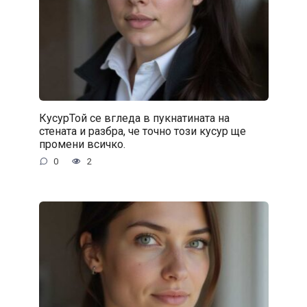
КусурТой се вгледа в пукнатината на
стената и разбра, че точно този кусур ще
промени всичко.
0
2