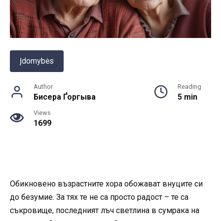
Įdomybės
Author
Reading
Бисера Ґоргыва
5 min
Views
1699
Обикновено възрастните хора обожават внуците си
до безумие. За тях те не са просто радост – те са
съкровище, последният лъч светлина в сумрака на