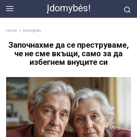
Skip
Įdomybės!
to
content
Home
»
Įdomybės
Започнахме да се преструваме,
че не сме вкъщи, само за да
избегнем внуците си