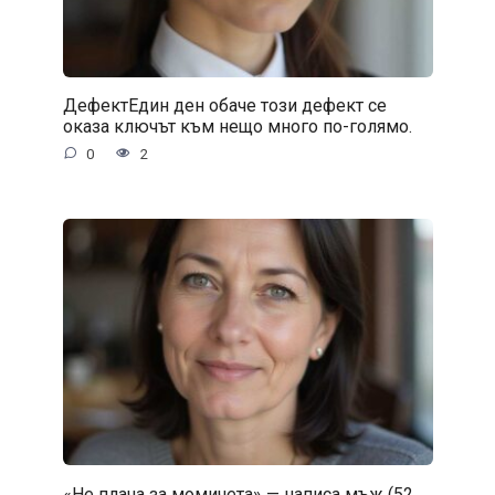
ДефектЕдин ден обаче този дефект се
оказа ключът към нещо много по-голямо.
0
2
«Не плача за момичета» — написа мъж (52