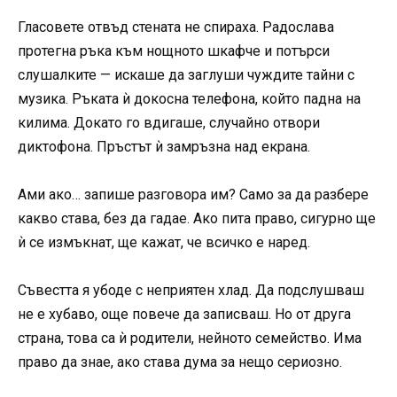
Гласовете отвъд стената не спираха. Радослава
протегна ръка към нощното шкафче и потърси
слушалките — искаше да заглуши чуждите тайни с
музика. Ръката ѝ докосна телефона, който падна на
килима. Докато го вдигаше, случайно отвори
диктофона. Пръстът ѝ замръзна над екрана.
Ами ако… запише разговора им? Само за да разбере
какво става, без да гадае. Ако пита право, сигурно ще
ѝ се измъкнат, ще кажат, че всичко е наред.
Съвестта я убоде с неприятен хлад. Да подслушваш
не е хубаво, още повече да записваш. Но от друга
страна, това са ѝ родители, нейното семейство. Има
право да знае, ако става дума за нещо сериозно.