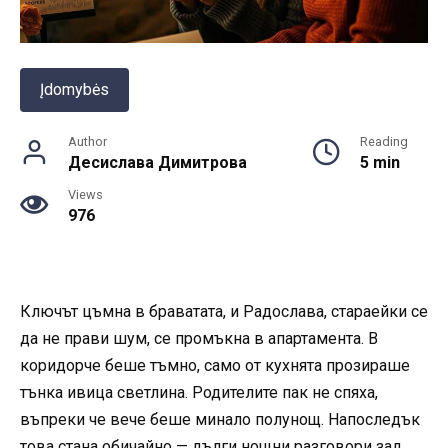
Įdomybės
Author
Reading
Десислава Димитрова
5 min
Views
976
Ключът цъмна в браватата, и Радослава, стараейки се
да не прави шум, се промъкна в апартамента. В
коридорче беше тъмно, само от кухнята прозираше
тънка ивица светлина. Родителите пак не спяха,
въпреки че вече беше минало полунощ. Напоследък
това стана обичайно — дълги нощни разговори зад