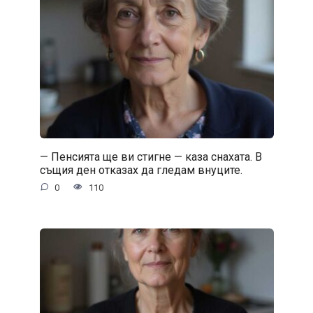
— Пенсията ще ви стигне — каза снахата. В
същия ден отказах да гледам внуците.
0
110