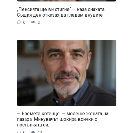
„Пенсията ще ви стигне“ — каза снахата.
Същия ден отказах да гледам внуците.
0
2
— Вземете котенце, — молеше жената на
пазара. Минувачът шокира всички с
постъпката си.
0
13