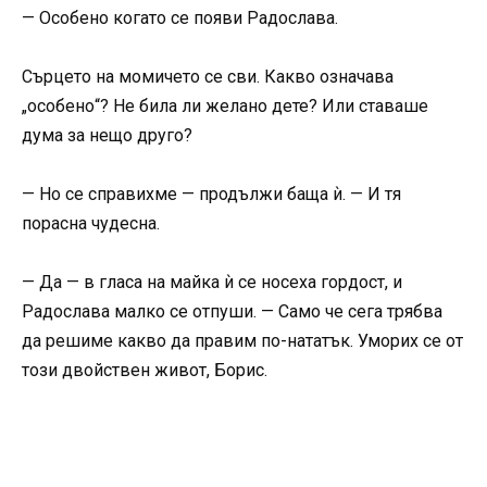
— Особено когато се появи Радослава.
Сърцето на момичето се сви. Какво означава
„особено“? Не била ли желано дете? Или ставаше
дума за нещо друго?
— Но се справихме — продължи баща ѝ. — И тя
порасна чудесна.
— Да — в гласа на майка ѝ се носеха гордост, и
Радослава малко се отпуши. — Само че сега трябва
да решиме какво да правим по-нататък. Уморих се от
този двойствен живот, Борис.