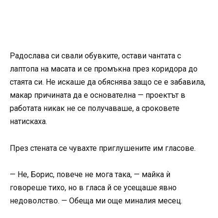
Радослава си свали обувките, остави чантата с
лаптопа на масата и се промъкна през коридора до
стаята си. Не искаше да обяснява защо се е забавила,
макар причината да е основателна — проектът в
работата никак не се получаваше, а сроковете
натискаха.
През стената се чувахте приглушените им гласове.
— Не, Борис, повече не мога така, — майка ѝ
говореше тихо, но в гласа й се усещаше явно
недоволство. — Обеща ми още миналия месец.