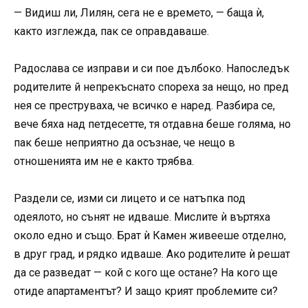
— Видиш ли, Лилян, сега не е времето, — баща ѝ,
както изглежда, пак се оправдаваше.
Радослава се изправи и си пое дълбоко. Напоследък
родителите й непрекъснато спореха за нещо, но пред
нея се преструваха, че всичко е наред. Разбира се,
вече бяха над петдесетте, тя отдавна беше голяма, но
пак беше неприятно да осъзнае, че нещо в
отношенията им не е както трябва.
Раздели се, изми си лицето и се натъпка под
одеялото, но сънят не идваше. Мислите ѝ въртяха
около едно и също. Брат ѝ Камен живееше отделно,
в друг град, и рядко идваше. Ако родителите ѝ решат
да се разведат — кой с кого ще остане? На кого ще
отиде апартаментът? И защо крият проблемите си?