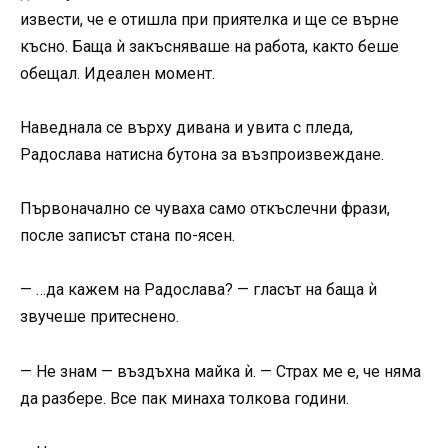
извести, че е отишла при приятелка и ще се върне
късно. Баща ѝ закъсняваше на работа, както беше
обещал. Идеален момент.
Наведнала се върху дивана и увита с пледа,
Радослава натисна бутона за възпроизвеждане.
Първоначално се чуваха само откъслечни фрази,
после записът стана по-ясен.
— …да кажем на Радослава? — гласът на баща ѝ
звучеше притеснено.
— Не знам — въздъхна майка ѝ. — Страх ме е, че няма
да разбере. Все пак минаха толкова години.