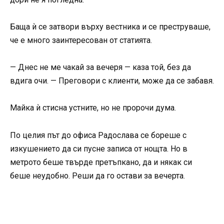
Баща ѝ се затвори върху вестника и се преструваше,
че е много заинтересован от статията.
— Днес не ме чакай за вечеря — каза той, без да
вдига очи. — Преговори с клиенти, може да се забавя.
Майка ѝ стисна устните, но не пророчи дума.
По целия път до офиса Радослава се бореше с
изкушението да си пусне записа от нощта. Но в
метрото беше твърде претъпкано, да и някак си
беше неудобно. Реши да го остави за вечерта.