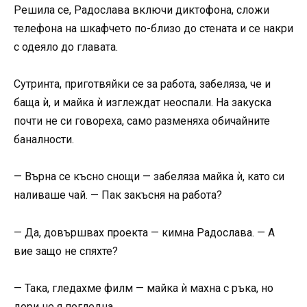
Решила се, Радослава включи диктофона, сложи
телефона на шкафчето по-близо до стената и се накри
с одеяло до главата.
Сутринта, приготвяйки се за работа, забеляза, че и
баща ѝ, и майка ѝ изглеждат неоспали. На закуска
почти не си говореха, само разменяха обичайните
баналности.
— Върна се късно снощи — забеляза майка ѝ, като си
наливаше чай. — Пак закъсня на работа?
— Да, довършвах проекта — кимна Радослава. — А
вие защо не спяхте?
— Така, гледахме филм — майка ѝ махна с ръка, но
дори не я погледна.