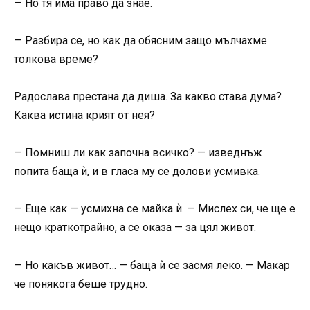
— Но тя има право да знае.
— Разбира се, но как да обясним защо мълчахме
толкова време?
Радослава престана да диша. За какво става дума?
Каква истина крият от нея?
— Помниш ли как започна всичко? — изведнъж
попита баща ѝ, и в гласа му се долови усмивка.
— Еще как — усмихна се майка ѝ. — Мислех си, че ще е
нещо краткотрайно, а се оказа — за цял живот.
— Но какъв живот… — баща ѝ се засмя леко. — Макар
че понякога беше трудно.