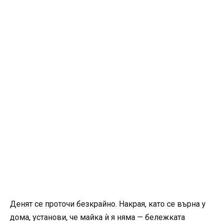
Денят се проточи безкрайно. Накрая, като се върна у
дома, установи, че майка ѝ я няма — бележката