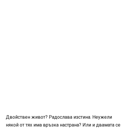
Двойствен живот? Радослава изстина. Неужели
някой от тях има връзка настрана? Или и двамата се