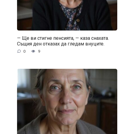
— Ще ви стигне пенсията, — каза снахата.
Същия ден отказах да гледам внуците.
0
9