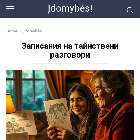
Skip
Įdomybės!
to
content
Home
»
Įdomybės
Записания на тайнствени
разговори