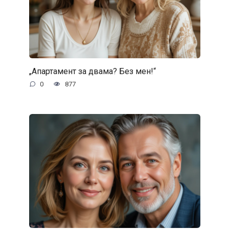
„Апартамент за двама? Без мен!“
0
877