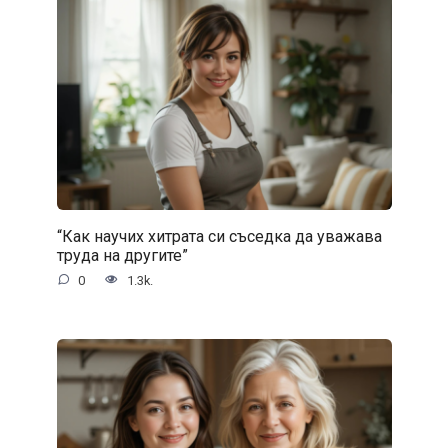
“Как научих хитрата си съседка да уважава
труда на другите”
0
1.3k.