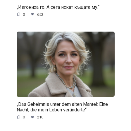
„Изгониха го. А сега искат къщата му.“
0
652
„Das Geheimnis unter dem alten Mantel: Eine
Nacht, die mein Leben veränderte“
0
210