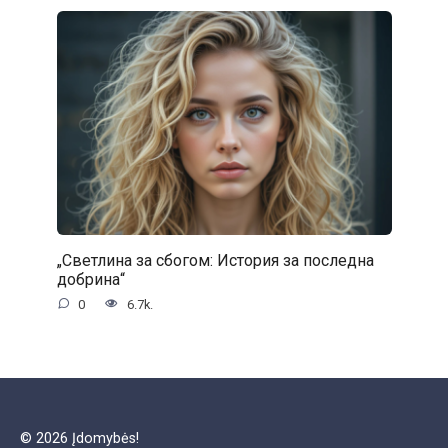
„Светлина за сбогом: История за последна
добрина“
0
6.7k.
© 2026 Įdomybės!