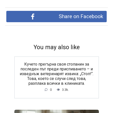
Share on Facebook
You may also like
Кучето прегърна своя стопанин за
последен път преди приспиването – и
изведнъж ветеринарят извика: „Стоп!“.
Това, което се случи след това,
разплака всички в клиниката.
0
3.3k.