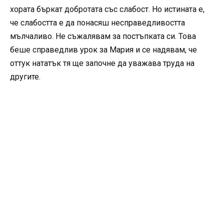
хората бъркат добротата със слабост. Но истината е,
че слабостта е да понасяш несправедливостта
мълчаливо. Не съжалявам за постъпката си. Това
беше справедлив урок за Мария и се надявам, че
оттук нататък тя ще започне да уважава труда на
другите.