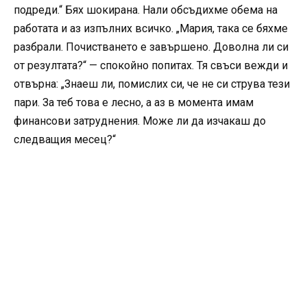
подреди.“ Бях шокирана. Нали обсъдихме обема на
работата и аз изпълних всичко. „Мария, така се бяхме
разбрали. Почистването е завършено. Доволна ли си
от резултата?“ — спокойно попитах. Тя свъси вежди и
отвърна: „Знаеш ли, помислих си, че не си струва тези
пари. За теб това е лесно, а аз в момента имам
финансови затруднения. Може ли да изчакаш до
следващия месец?“