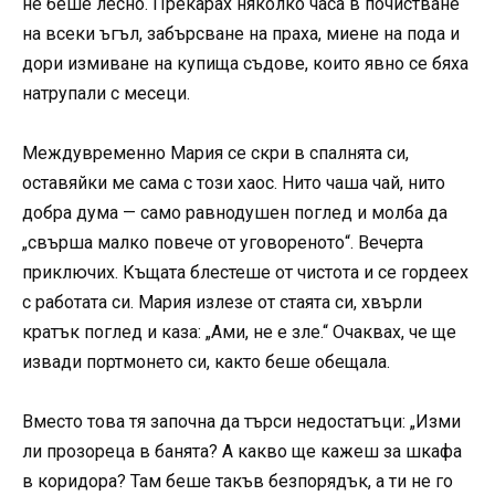
не беше лесно. Прекарах няколко часа в почистване
на всеки ъгъл, забърсване на праха, миене на пода и
дори измиване на купища съдове, които явно се бяха
натрупали с месеци.
Междувременно Мария се скри в спалнята си,
оставяйки ме сама с този хаос. Нито чаша чай, нито
добра дума — само равнодушен поглед и молба да
„свърша малко повече от уговореното“. Вечерта
приключих. Къщата блестеше от чистота и се гордеех
с работата си. Мария излезе от стаята си, хвърли
кратък поглед и каза: „Ами, не е зле.“ Очаквах, че ще
извади портмонето си, както беше обещала.
Вместо това тя започна да търси недостатъци: „Изми
ли прозореца в банята? А какво ще кажеш за шкафа
в коридора? Там беше такъв безпорядък, а ти не го