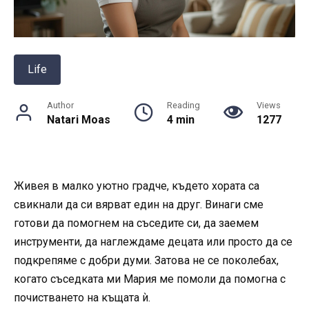
Life
Author
Reading
Views
Natari Moas
4 min
1277
Живея в малко уютно градче, където хората са
свикнали да си вярват един на друг. Винаги сме
готови да помогнем на съседите си, да заемем
инструменти, да наглеждаме децата или просто да се
подкрепяме с добри думи. Затова не се поколебах,
когато съседката ми Мария ме помоли да помогна с
почистването на къщата ѝ.