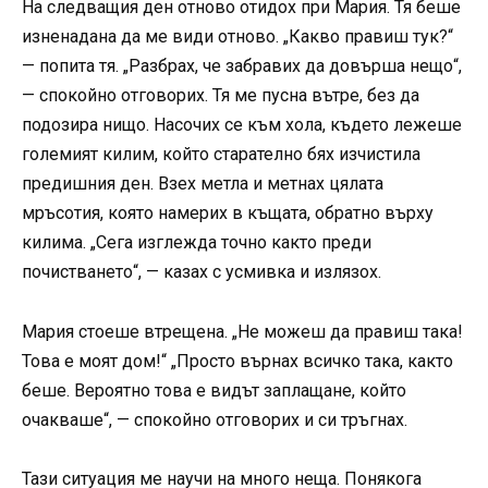
На следващия ден отново отидох при Мария. Тя беше
изненадана да ме види отново. „Какво правиш тук?“
— попита тя. „Разбрах, че забравих да довърша нещо“,
— спокойно отговорих. Тя ме пусна вътре, без да
подозира нищо. Насочих се към хола, където лежеше
големият килим, който старателно бях изчистила
предишния ден. Взех метла и метнах цялата
мръсотия, която намерих в къщата, обратно върху
килима. „Сега изглежда точно както преди
почистването“, — казах с усмивка и излязох.
Мария стоеше втрещена. „Не можеш да правиш така!
Това е моят дом!“ „Просто върнах всичко така, както
беше. Вероятно това е видът заплащане, който
очакваше“, — спокойно отговорих и си тръгнах.
Тази ситуация ме научи на много неща. Понякога