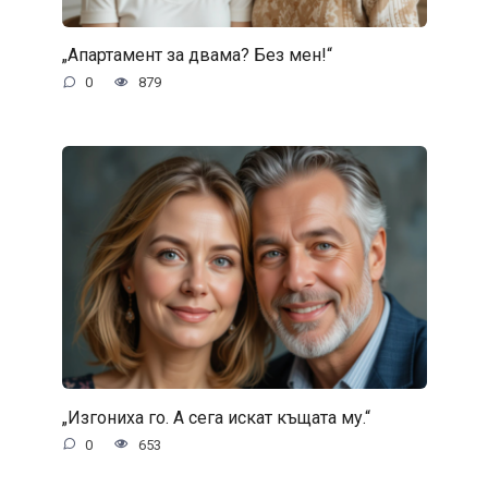
„Апартамент за двама? Без мен!“
0
879
„Изгониха го. А сега искат къщата му.“
0
653