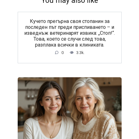
You may also like
Кучето прегърна своя стопанин за
последен път преди приспиването – и
изведнъж ветеринарят извика: „Стоп!“.
Това, което се случи след това,
разплака всички в клиниката.
0
3.3k.