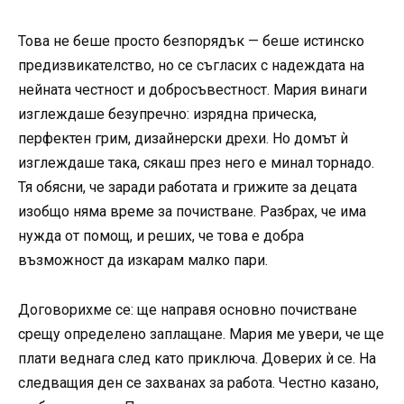
Това не беше просто безпорядък — беше истинско
предизвикателство, но се съгласих с надеждата на
нейната честност и добросъвестност. Мария винаги
изглеждаше безупречно: изрядна прическа,
перфектен грим, дизайнерски дрехи. Но домът ѝ
изглеждаше така, сякаш през него е минал торнадо.
Тя обясни, че заради работата и грижите за децата
изобщо няма време за почистване. Разбрах, че има
нужда от помощ, и реших, че това е добра
възможност да изкарам малко пари.
Договорихме се: ще направя основно почистване
срещу определено заплащане. Мария ме увери, че ще
плати веднага след като приключа. Доверих ѝ се. На
следващия ден се захванах за работа. Честно казано,