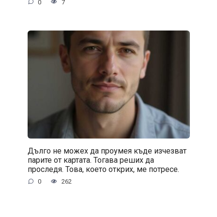
0
7
Дълго не можех да проумея къде изчезват
парите от картата. Тогава реших да
проследя. Това, което открих, ме потресе.
0
262