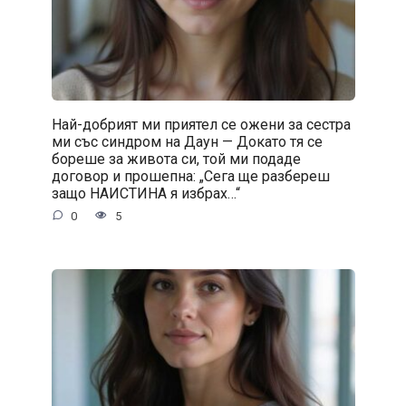
Най-добрият ми приятел се ожени за сестра
ми със синдром на Даун — Докато тя се
бореше за живота си, той ми подаде
договор и прошепна: „Сега ще разбереш
защо НАИСТИНА я избрах…“
0
5