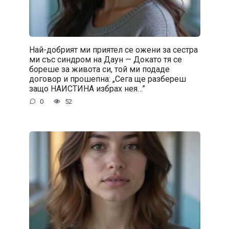
Най-добрият ми приятел се ожени за сестра
ми със синдром на Даун — Докато тя се
бореше за живота си, той ми подаде
договор и прошепна: „Сега ще разбереш
защо НАИСТИНА избрах нея…”
0
52