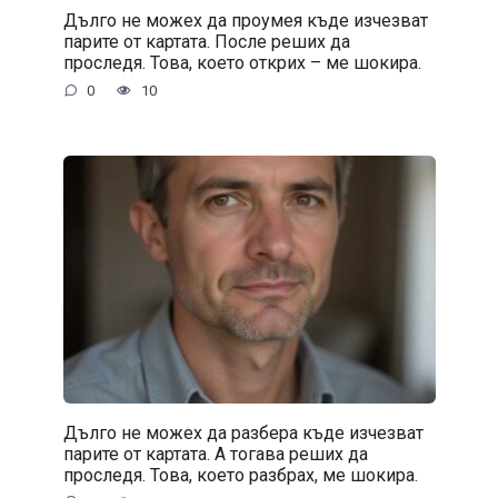
Дълго не можех да проумея къде изчезват
парите от картата. После реших да
проследя. Това, което открих – ме шокира.
0
10
Дълго не можех да разбера къде изчезват
парите от картата. А тогава реших да
проследя. Това, което разбрах, ме шокира.