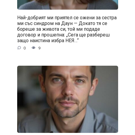
Най-добрият ми приятел се ожени за сестра
ми със синдром на Даун — Докато тя се
бореше за живота си, той ми подаде
договор и прошепна: „Сега ще разбереш
защо наистина избра НЕЯ…“
0
9