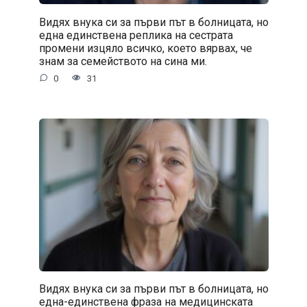
Видях внука си за първи път в болницата, но
една единствена реплика на сестрата
промени изцяло всичко, което вярвах, че
знам за семейството на сина ми.
0
31
Видях внука си за първи път в болницата, но
една-единствена фраза на медицинската