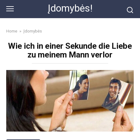
Skip
Įdomybės!
to
content
Home
»
Įdomybės
Wie ich in einer Sekunde die Liebe
zu meinem Mann verlor