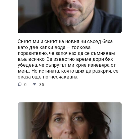
Синът ми и синът на новия ни съсед бяха
като две капки вода — толкова
поразително, че започнах да се съмнявам
във всичко. За известно време дори бях
убедена, че съпругът ми крие изневяра от
мен… Но истината, която щях да разкрия, се
оказа още по-неочаквана.
0
35