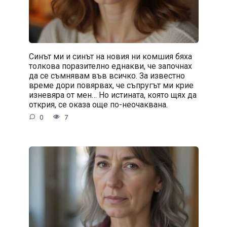
Синът ми и синът на новия ни комшия бяха
толкова поразително еднакви, че започнах
да се съмнявам във всичко. За известно
време дори повярвах, че съпругът ми крие
изневяра от мен… Но истината, която щях да
открия, се оказа още по-неочаквана.
0
7