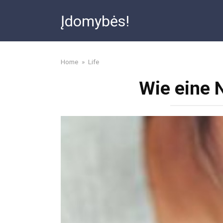
Skip
Įdomybės!
to
content
Home
»
Life
Wie eine N