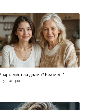
Апартамент за двама? Без мен!“
0
879