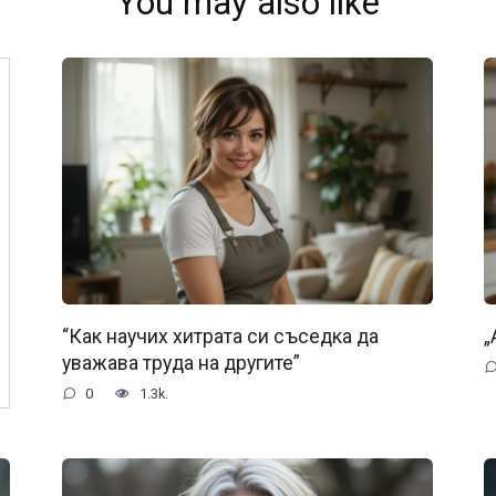
You may also like
“Как научих хитрата си съседка да
„
уважава труда на другите”
0
1.3k.