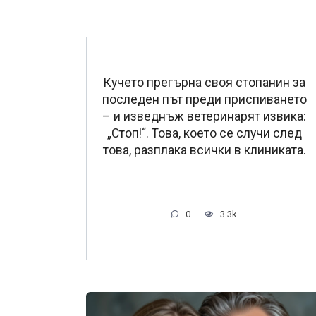
Кучето прегърна своя стопанин за
последен път преди приспиването
– и изведнъж ветеринарят извика:
„Стоп!“. Това, което се случи след
това, разплака всички в клиниката.
0
3.3k.