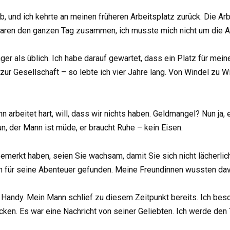
 und ich kehrte an meinen früheren Arbeitsplatz zurück. Die Arbe
waren den ganzen Tag zusammen, ich musste mich nicht um die
er als üblich. Ich habe darauf gewartet, dass ein Platz für meine
r Gesellschaft – so lebte ich vier Jahre lang. Von Windel zu Wi
arbeitet hart, will, dass wir nichts haben. Geldmangel? Nun ja,
, der Mann ist müde, er braucht Ruhe – kein Eisen.
merkt haben, seien Sie wachsam, damit Sie sich nicht lächerlic
en für seine Abenteuer gefunden. Meine Freundinnen wussten davo
 Handy. Mein Mann schlief zu diesem Zeitpunkt bereits. Ich bes
cken. Es war eine Nachricht von seiner Geliebten. Ich werde den 