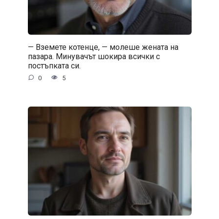
— Вземете котенце, — молеше жената на
пазара. Минувачът шокира всички с
постъпката си.
0
5