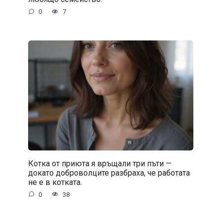
0
7
Котка от приюта я връщали три пъти —
докато доброволците разбраха, че работата
не е в котката.
0
38