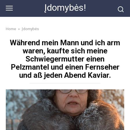
Skip
Įdomybės!
to
content
Home
»
Įdomybės
Während mein Mann und ich arm
waren, kaufte sich meine
Schwiegermutter einen
Pelzmantel und einen Fernseher
und aß jeden Abend Kaviar.