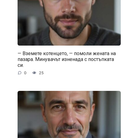
— Вземете котенцето, — помоли жената на
пазара. Минувачът изненада с постъпката
си.
0
25