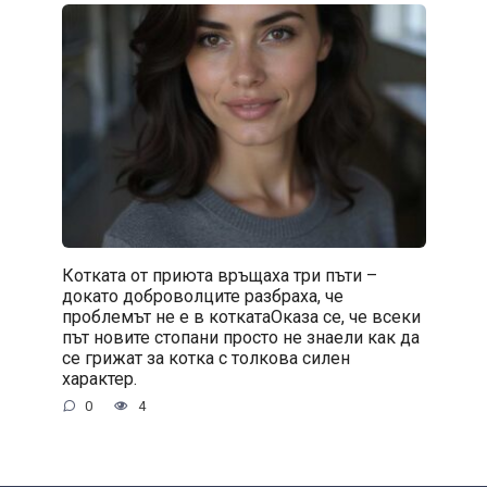
Котката от приюта връщаха три пъти –
докато доброволците разбраха, че
проблемът не е в коткатаОказа се, че всеки
път новите стопани просто не знаели как да
се грижат за котка с толкова силен
характер.
0
4