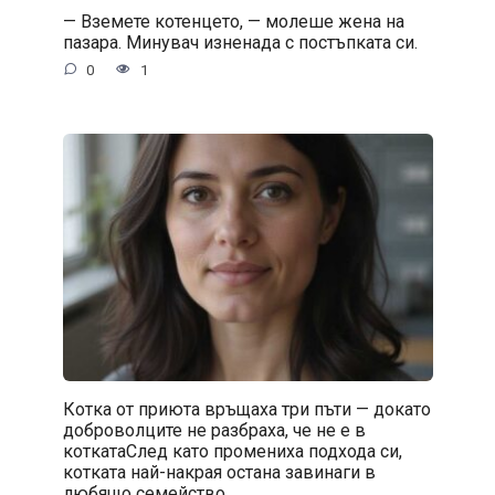
— Вземете котенцето, — молеше жена на
пазара. Минувач изненада с постъпката си.
0
1
Котка от приюта връщаха три пъти — докато
доброволците не разбраха, че не е в
коткатаСлед като промениха подхода си,
котката най-накрая остана завинаги в
любящо семейство.