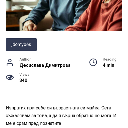
Įdomybės
Author
Reading
Десислава Димитрова
4 min
Views
340
Изпратих при себе си възрастната си майка. Сега
съжалявам за това, а да я върна обратно не мога. И
ме е срам пред познатите