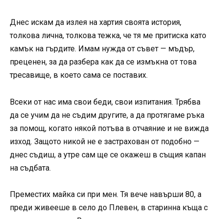
Днес искам да излея на хартия своята история,
толкова лична, толкова тежка, че тя ме притиска като
камък на гърдите. Имам нужда от съвет — мъдър,
преценен, за да разбера как да се измъкна от това
тресавище, в което сама се поставих.
Всеки от нас има свои беди, свои изпитания. Трябва
да се учим да не съдим другите, а да протягаме ръка
за помощ, когато някой потъва в отчаяние и не вижда
изход. Защото никой не е застрахован от подобно —
днес съдиш, а утре сам ще се окажеш в същия капан
на съдбата.
Преместих майка си при мен. Тя вече навърши 80, а
преди живееше в село до Плевен, в старинна къща с