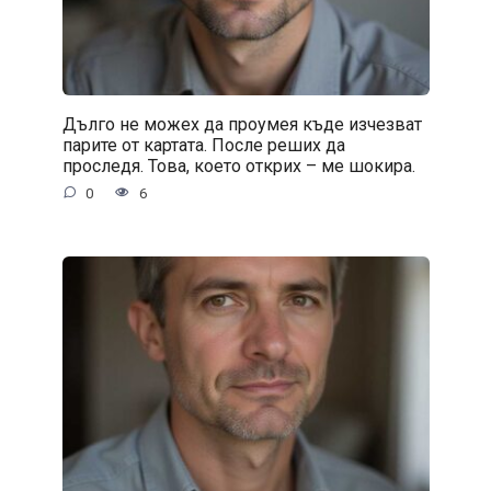
Дълго не можех да проумея къде изчезват
парите от картата. После реших да
проследя. Това, което открих – ме шокира.
0
6