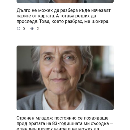
Дълго не можех да разбера къде изчезват
парите от картата. А тогава реших да
проследя. Това, което разбрах, ме шокира.
0
2
Странен младеж постоянно се появяваше
пред вратата на 83-годишната ми съседка —
един ден влязох вътре и не можах да