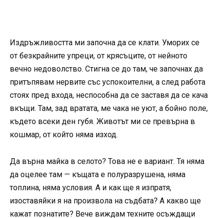
Издръжливостта ми започна да се клати. Уморих се
от безкрайните упреци, от крясъците, от нейното
вечно недоволство. Стигна се до там, че започнах да
притъпявам нервите със успокоителни, а след работа
стоях пред входа, неспособна да се заставя да се кача
вкъщи. Там, зад вратата, ме чака не уют, а бойно поле,
където всеки ден губя. Животът ми се превърна в
кошмар, от който няма изход.
Да върна майка в селото? Това не е вариант. Тя няма
да оцелее там — къщата е полуразрушена, няма
топлина, няма условия. А и как ще я изпратя,
изоставяйки я на произвола на съдбата? А какво ще
кажат познатите? Вече виждам техните осъждащи