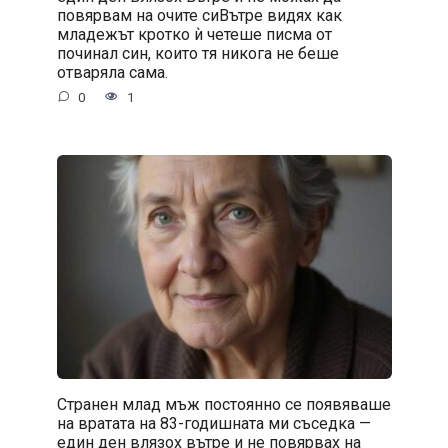
повярвам на очите сиВътре видях как
младежът кротко ѝ четеше писма от
починал син, които тя никога не беше
отваряла сама.
0
1
Странен млад мъж постоянно се появяваше
на вратата на 83-годишната ми съседка —
един ден влязох вътре и не повярвах на