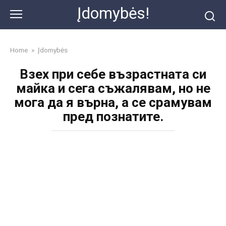
Skip
Įdomybės!
to
content
Home
»
Įdomybės
Взех при себе възрастната си
майка и сега съжалявам, но не
мога да я върна, а се срамувам
пред познатите.