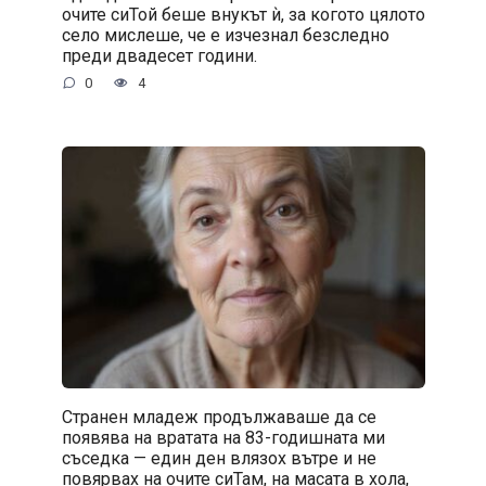
очите сиТой беше внукът ѝ, за когото цялото
село мислеше, че е изчезнал безследно
преди двадесет години.
0
4
Странен младеж продължаваше да се
появява на вратата на 83-годишната ми
съседка — един ден влязох вътре и не
повярвах на очите сиТам, на масата в хола,