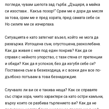
погледи, чувам шепота зад гърба: „Дъщеря, а майка
си изостави… Какъв позор!“ Срам ме е дори да мисля
за това, срам ме е пред хората, пред самата себе си.
Но силите ми се изчерпаха.
Ситуацията е като затегнат възел, който не мога да
развържа. Изтощена съм, опустошена, разколебана.
Как да живея с нея под един покрив? Как да се
справя с нейното упорство, с тази стена от претенции
и обиди? Как да я успокоя, без да изгубя себе си?
Поставена съм в безизходица, и с всеки ден все по-
дълбоко потъвам в това безнадеждие.
Случвало ли ви се е такива неща? Как се справяте
със стари хора, чиито характери са като остри камъни,
върху които се разбива търпението ви? Как да не