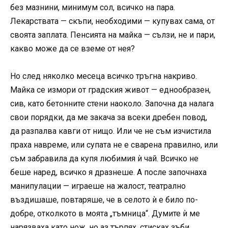
без мазнини, минимум сол, всичко на пара.
Лекарствата — скъпи, необходими — купувах сама, от
своята заплата. Пенсията на майка — сълзи, не и пари,
какво може да се вземе от нея?
Но след няколко месеца всичко тръгна накриво.
Майка се измори от градския живот — еднообразен,
сив, като бетонните стени наоколо. Започна да налага
свои порядки, да ме закача за всеки дребен повод,
да разпалва кавги от нищо. Или че не съм изчистила
праха навреме, или супата не е сварена правилно, или
съм забравила да купя любимия ѝ чай. Всичко не
беше наред, всичко я дразнеше. А после започнаха
манипулации — играеше на жалост, театрално
въздишаше, повтаряше, че в селото ѝ е било по-
добре, отколкото в моята „тъмница“. Думите ѝ ме
нарязваха като нож, но аз търпях, стисках зъби,