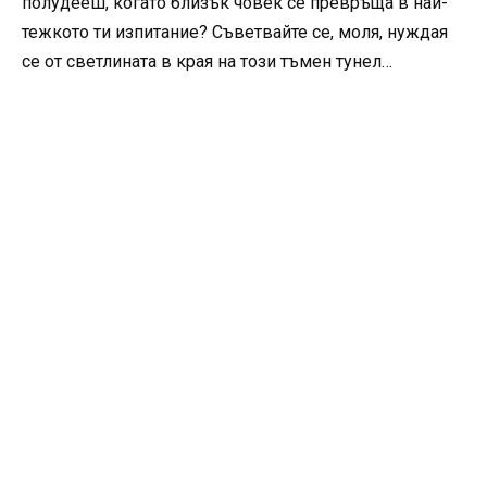
полудееш, когато близък човек се превръща в най-
тежкото ти изпитание? Съветвайте се, моля, нуждая
се от светлината в края на този тъмен тунел…