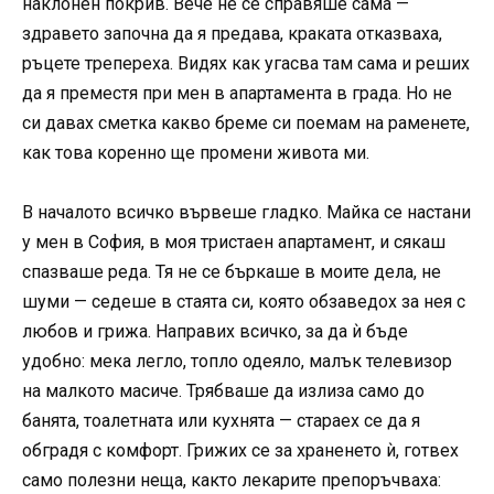
наклонен покрив. Вече не се справяше сама —
здравето започна да я предава, краката отказваха,
ръцете трепереха. Видях как угасва там сама и реших
да я преместя при мен в апартамента в града. Но не
си давах сметка какво бреме си поемам на раменете,
как това коренно ще промени живота ми.
В началото всичко вървеше гладко. Майка се настани
у мен в София, в моя тристаен апартамент, и сякаш
спазваше реда. Тя не се бъркаше в моите дела, не
шуми — седеше в стаята си, която обзаведох за нея с
любов и грижа. Направих всичко, за да ѝ бъде
удобно: мека легло, топло одеяло, малък телевизор
на малкото масиче. Трябваше да излиза само до
банята, тоалетната или кухнята — стараех се да я
обградя с комфорт. Грижих се за храненето ѝ, готвех
само полезни неща, както лекарите препоръчваха: