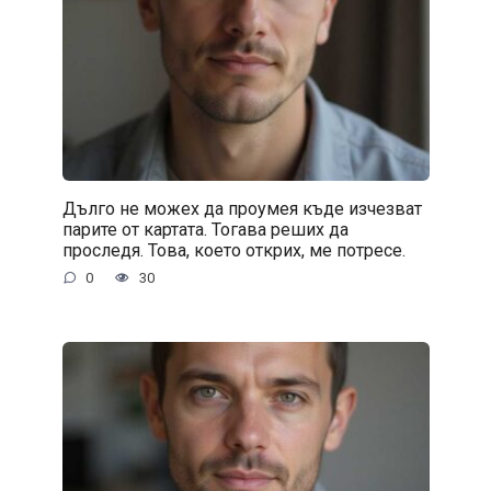
Дълго не можех да проумея къде изчезват
парите от картата. Тогава реших да
проследя. Това, което открих, ме потресе.
0
30