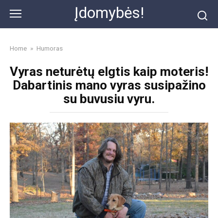
Skip
Įdomybės!
to
content
Home
»
Humoras
Vyras neturėtų elgtis kaip moteris!
Dabartinis mano vyras susipažino
su buvusiu vyru.