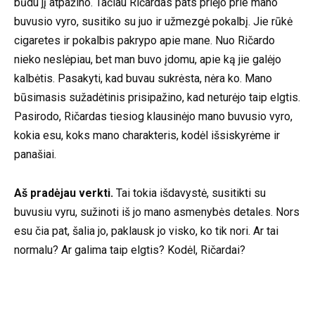
būdu jį atpažino. Tačiau Ričardas pats priėjo prie mano
buvusio vyro, susitiko su juo ir užmezgė pokalbį. Jie rūkė
cigaretes ir pokalbis pakrypo apie mane. Nuo Ričardo
nieko neslėpiau, bet man buvo įdomu, apie ką jie galėjo
kalbėtis. Pasakyti, kad buvau sukrėsta, nėra ko. Mano
būsimasis sužadėtinis prisipažino, kad neturėjo taip elgtis.
Pasirodo, Ričardas tiesiog klausinėjo mano buvusio vyro,
kokia esu, koks mano charakteris, kodėl išsiskyrėme ir
panašiai.
Aš pradėjau verkti.
Tai tokia išdavystė, susitikti su
buvusiu vyru, sužinoti iš jo mano asmenybės detales. Nors
esu čia pat, šalia jo, paklausk jo visko, ko tik nori. Ar tai
normalu? Ar galima taip elgtis? Kodėl, Ričardai?