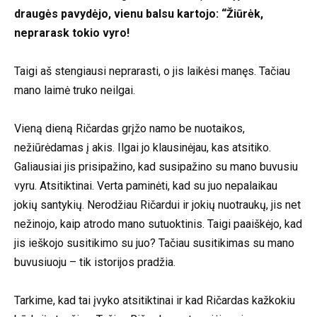
draugės pavydėjo, vienu balsu kartojo: “Žiūrėk,
neprarask tokio vyro!
Taigi aš stengiausi neprarasti, o jis laikėsi manęs. Tačiau
mano laimė truko neilgai.
Vieną dieną Ričardas grįžo namo be nuotaikos,
nežiūrėdamas į akis. Ilgai jo klausinėjau, kas atsitiko.
Galiausiai jis prisipažino, kad susipažino su mano buvusiu
vyru. Atsitiktinai. Verta paminėti, kad su juo nepalaikau
jokių santykių. Nerodžiau Ričardui ir jokių nuotraukų, jis net
nežinojo, kaip atrodo mano sutuoktinis. Taigi paaiškėjo, kad
jis ieškojo susitikimo su juo? Tačiau susitikimas su mano
buvusiuoju – tik istorijos pradžia.
Tarkime, kad tai įvyko atsitiktinai ir kad Ričardas kažkokiu