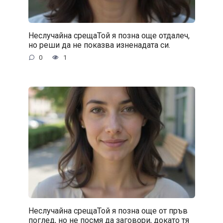
Неслучайна срещаТой я позна още отдалеч,
но реши да не показва изненадата си.
0
1
Неслучайна срещаТой я позна още от пръв
поглед, но не посмя да заговори, докато тя