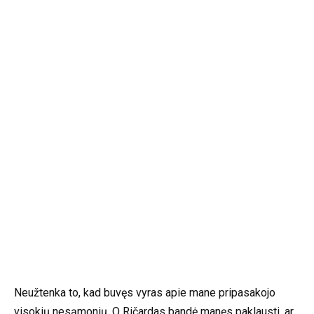
Neužtenka to, kad buvęs vyras apie mane pripasakojo
visokių nesąmonių. O Ričardas bandė manęs paklausti, ar