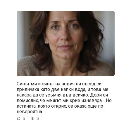
Синът ми и синът на новия ни съсед си
приличаха като две капки вода, и това ме
накара да се усъмня във всичко. Дори си
помислих, че мъжът ми крие изневяра… Но
истината, която открих, се оказа още по-
невероятна.
0
3