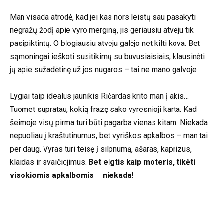
Man visada atrodė, kad jei kas nors leistų sau pasakyti
negražų žodį apie vyro merginą, jis geriausiu atveju tik
pasipiktintų. O blogiausiu atveju galėjo net kilti kova. Bet
sąmoningai ieškoti susitikimų su buvusiaisiais, klausinėti
jų apie sužadėtinę už jos nugaros – tai ne mano galvoje.
Lygiai taip idealus jaunikis Ričardas krito man į akis…
Tuomet supratau, kokią frazę sako vyresnioji karta. Kad
šeimoje visų pirma turi būti pagarba vienas kitam. Niekada
nepuoliau į kraštutinumus, bet vyriškos apkalbos – man tai
per daug. Vyras turi teisę į silpnumą, ašaras, kaprizus,
klaidas ir svaičiojimus.
Bet elgtis kaip moteris, tikėti
visokiomis apkalbomis – niekada!