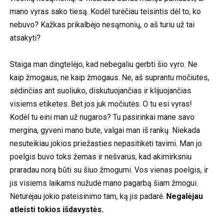
mano vyras sako tiesą. Kodėl turėčiau teisintis dėl to, ko
nebuvo? Kažkas prikalbėjo nesąmonių, o aš turiu už tai
atsakyti?
Staiga man dingtelėjo, kad nebegaliu gerbti šio vyro. Ne
kaip žmogaus, ne kaip žmogaus. Ne, aš suprantu močiutes,
sėdinčias ant suoliuko, diskutuojančias ir klijuojančias
visiems etiketes. Bet jos juk močiutės. O tu esi vyras!
Kodėl tu eini man už nugaros? Tu pasirinkai mane savo
mergina, gyveni mano bute, valgai man iš rankų. Niekada
nesuteikiau jokios priežasties nepasitikėti tavimi. Man jo
poelgis buvo toks žemas ir nešvarus, kad akimirksniu
praradau norą būti su šiuo žmogumi. Vos vienas poelgis, ir
jis visiems laikams nužudė mano pagarbą šiam žmogui.
Neturėjau jokio pateisinimo tam, ką jis padarė.
Negalėjau
atleisti tokios išdavystės.