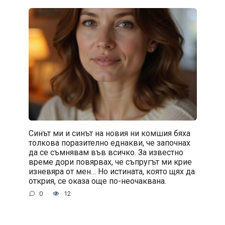
Синът ми и синът на новия ни комшия бяха
толкова поразително еднакви, че започнах
да се съмнявам във всичко. За известно
време дори повярвах, че съпругът ми крие
изневяра от мен… Но истината, която щях да
открия, се оказа още по-неочаквана.
0
12