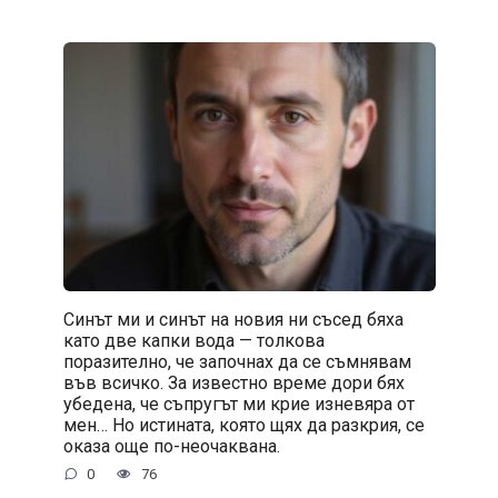
Синът ми и синът на новия ни съсед бяха
като две капки вода — толкова
поразително, че започнах да се съмнявам
във всичко. За известно време дори бях
убедена, че съпругът ми крие изневяра от
мен… Но истината, която щях да разкрия, се
оказа още по-неочаквана.
0
76