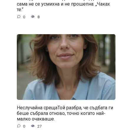
сама не се усмихна и не прошепна: „Чаках
те.“
0
8
Неслучайна срещаТой разбра, че съдбата ги
беше събрала отново, точно когато най-
малко очакваше.
0
27