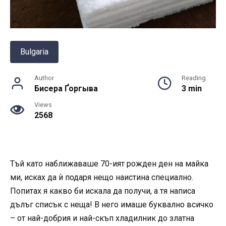
Bulgaria
Author
Reading
Бисера Ґоргыва
3 min
Views
2568
Тъй като наближаваше 70-ият рожден ден на майка
ми, исках да ѝ подаря нещо наистина специално.
Попитах я какво би искала да получи, а тя написа
дълъг списък с неща! В него имаше буквално всичко
– от най-добрия и най-скъп хладилник до златна