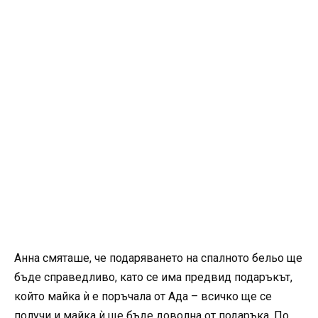
Анна смяташе, че подаряването на спалното бельо ще
бъде справедливо, като се има предвид подаръкът,
който майка ѝ е поръчала от Ада – всичко ще се
получи и майка ѝ ще бъде доволна от подаръка. По