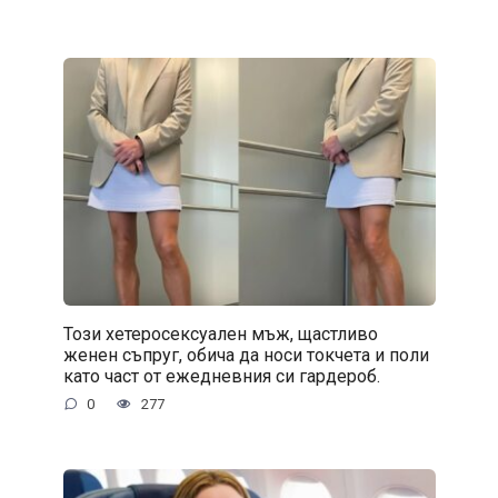
Този хетеросексуален мъж, щастливо
женен съпруг, обича да носи токчета и поли
като част от ежедневния си гардероб.
0
277