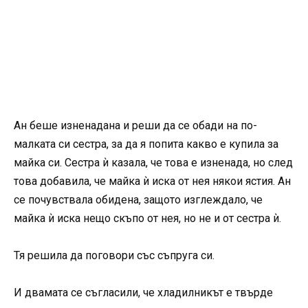
Ан беше изненадана и реши да се обади на по-
малката си сестра, за да я попита какво е купила за
майка си. Сестра ѝ казала, че това е изненада, но след
това добавила, че майка ѝ иска от нея някои ястия. Ан
се почувствала обидена, защото изглеждало, че
майка ѝ иска нещо скъпо от нея, но не и от сестра ѝ.
Тя решила да поговори със съпруга си.
И двамата се съгласили, че хладилникът е твърде