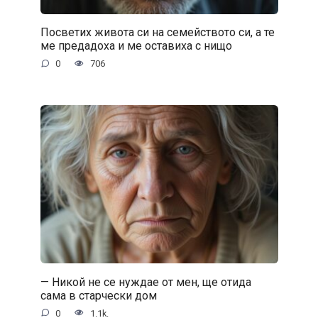
Посветих живота си на семейството си, а те
ме предадоха и ме оставиха с нищо
0
706
— Никой не се нуждае от мен, ще отида
сама в старчески дом
0
1.1k.