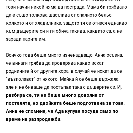
този начин никой няма да пострада. Мама би трябвало
да е също толкова щастлива от спалното бельо,
колкото и от хладилника, защото тя се отнася еднакво
към дъщерите си и ги обича такива, каквито са, а не
заради парите им.
Всичко това беше много изненадващо. Анна осъзна,
че винаги трябва да проверява какво искат
роднините ѝ от другите хора, в случай че искат да се
“възползват” от някого. Майка ѝ се беше държала
зле и не биваше да постъпва така с дъщерите си.
И,
разбира се, тя не беше много доволна от
постелята, но двойката беше подготвена за това.
Анна не спомена, че Ада купува посуда само по
време на разпродажби.