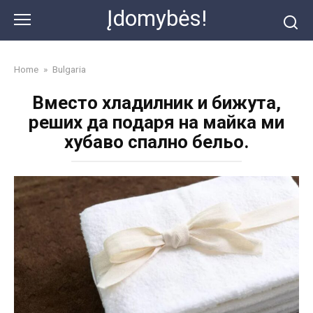
Skip
Įdomybės!
to
content
Home
»
Bulgaria
Вместо хладилник и бижута,
реших да подаря на майка ми
хубаво спално бельо.