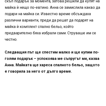
скъп подарък за момента, затова решили да купят на
майка ѝ нещо по-евтино. Анна се замислила какво да
подари на майка си. Известно време обсъждаха
различни варианти, преди да решат да подарят на
майка ѝ комплект спално бельо, който
предварително бяха избрали сами. Струваше им се
честно.
Следващия път ще спестим малко и ще купим по-
голям подарък – успокоява ме съпругът ми, казва
Анна. Майката ще хареса спалното бельо, защото
е говорила за него от дълго време.