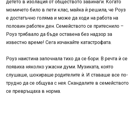
детето в изолация от обществото завинаги. Когато
момичето било в пети клас, майка ѝ решила, че Роуз
е достатъчно голяма и може да ходи на работа на
половин работен ден. Семейството се притеснило –
Роуз трябвало да бъде оставена без надзор за
известно време! Сега изчакайте катастрофата.
Роуз наистина започнала тихо да се бори. В речта ѝ се
появиха няколко ужасни думи. Музиката, която
слушаше, шокираше родителите ѝ. И ставаше все по-
трудно да се общува с нея. Скандалите в семейството
се превръщаха в норма.