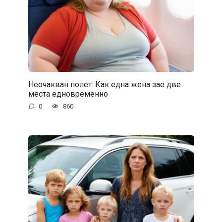
Неочакван полет: Как една жена зае две
места едновременно
0
860