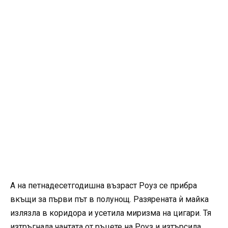
А на петнадесетгодишна възраст Роуз се прибра
вкъщи за първи път в полунощ. Разярената ѝ майка
излязла в коридора и усетила миризма на цигари. Тя
изтръгнала чантата от ръцете на Роуз и изтърсила