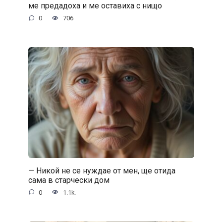
ме предадоха и ме оставиха с нищо
0
706
— Никой не се нуждае от мен, ще отида
сама в старчески дом
0
1.1k.