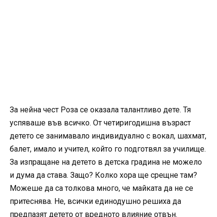
За нейна чест Роза се оказала талантливо дете. Тя
успяваше във всичко. От четиригодишна възраст
детето се занимавало индивидуално с вокал, шахмат,
балет, имало и учител, който го подготвял за училище.
За изпращане на детето в детска градина не можело
и дума да става. Защо? Колко хора ще срещне там?
Можеше да са толкова много, че майката да не се
притеснява. Не, всички единодушно решиха да
предпазят детето от вредното влияние отвън.