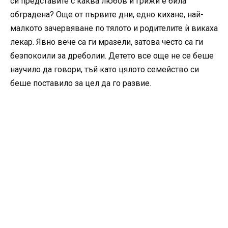
си представите с каква любов и грижи е била
обградена? Още от първите дни, едно кихане, най-
малкото зачервяване по тялото и родителите ѝ викаха
лекар. Явно вече са ги мразели, затова често са ги
безпокоили за дреболии. Детето все още не се беше
научило да говори, тъй като цялото семейство си
беше поставило за цел да го развие.