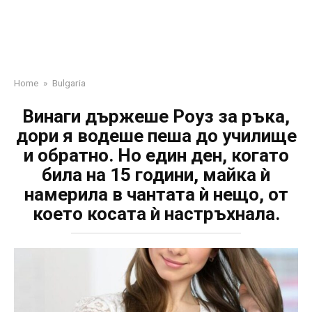
Home
»
Bulgaria
Винаги държеше Роуз за ръка,
дори я водеше пеша до училище
и обратно. Но един ден, когато
била на 15 години, майка ѝ
намерила в чантата ѝ нещо, от
което косата ѝ настръхнала.