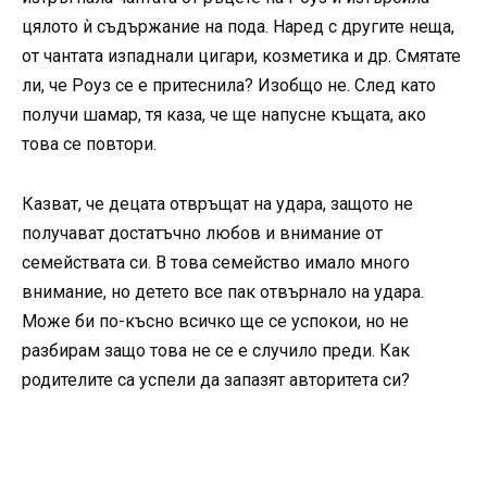
цялото ѝ съдържание на пода. Наред с другите неща,
от чантата изпаднали цигари, козметика и др. Смятате
ли, че Роуз се е притеснила? Изобщо не. След като
получи шамар, тя каза, че ще напусне къщата, ако
това се повтори.
Казват, че децата отвръщат на удара, защото не
получават достатъчно любов и внимание от
семействата си. В това семейство имало много
внимание, но детето все пак отвърнало на удара.
Може би по-късно всичко ще се успокои, но не
разбирам защо това не се е случило преди. Как
родителите са успели да запазят авторитета си?