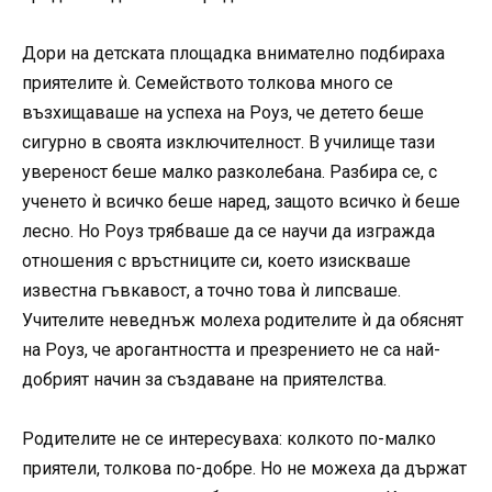
Дори на детската площадка внимателно подбираха
приятелите ѝ. Семейството толкова много се
възхищаваше на успеха на Роуз, че детето беше
сигурно в своята изключителност. В училище тази
увереност беше малко разколебана. Разбира се, с
ученето ѝ всичко беше наред, защото всичко ѝ беше
лесно. Но Роуз трябваше да се научи да изгражда
отношения с връстниците си, което изискваше
известна гъвкавост, а точно това ѝ липсваше.
Учителите неведнъж молеха родителите ѝ да обяснят
на Роуз, че арогантността и презрението не са най-
добрият начин за създаване на приятелства.
Родителите не се интересуваха: колкото по-малко
приятели, толкова по-добре. Но не можеха да държат