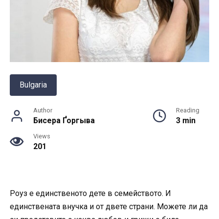
Bulgaria
Author
Reading
Бисера Ґоргыва
3 min
Views
201
Роуз е единственото дете в семейството. И
единствената внучка и от двете страни. Можете ли да