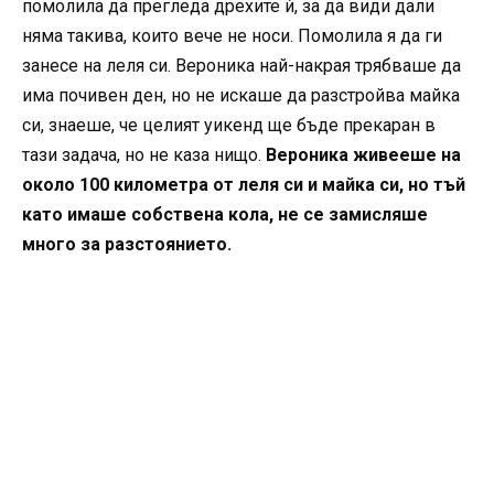
помолила да прегледа дрехите ѝ, за да види дали
няма такива, които вече не носи. Помолила я да ги
занесе на леля си. Вероника най-накрая трябваше да
има почивен ден, но не искаше да разстройва майка
си, знаеше, че целият уикенд ще бъде прекаран в
тази задача, но не каза нищо.
Вероника живееше на
около 100 километра от леля си и майка си, но тъй
като имаше собствена кола, не се замисляше
много за разстоянието.