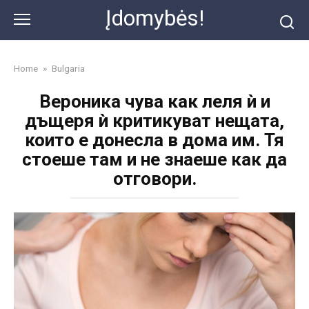
Skip
Įdomybės!
to
content
Home
»
Bulgaria
Вероника чува как леля ѝ и
дъщеря ѝ критикуват нещата,
които е донесла в дома им. Тя
стоеше там и не знаеше как да
отговори.