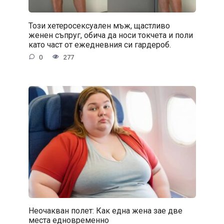
Този хетеросексуален мъж, щастливо
женен съпруг, обича да носи токчета и поли
като част от ежедневния си гардероб.
0
277
Неочакван полет: Как една жена зае две
места едновременно