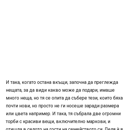
И така, когато остана вкъщи, започна да преглежда
нещата, за да види какво може да подари, имаше
много неща, но тя се опита да събере тези, които бяха
почти нови, но просто не ги носеше заради размера
или цвета например. И така, тя събрала две огромни
торби с красиви вещи, включително маркови, и
отишла в селото на гости на семейството си. Леля ѝ я