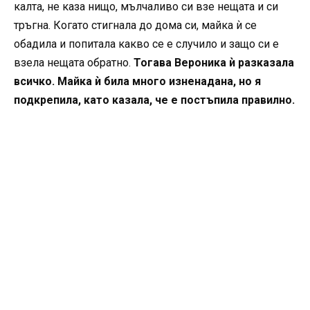
калта, не каза нищо, мълчаливо си взе нещата и си
тръгна. Когато стигнала до дома си, майка ѝ се
обадила и попитала какво се е случило и защо си е
взела нещата обратно.
Тогава Вероника ѝ разказала
всичко. Майка ѝ била много изненадана, но я
подкрепила, като казала, че е постъпила правилно.