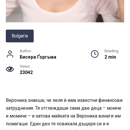
Bulgaria
Author
Reading
Бисера Ґоргыва
2 min
Views
23042
Вероника знаеше, че леля ѝ има известни финансови
затруднения. Тя отглеждаше сама две деца – момче
и момиче – и затова майката на Вероника винаги им
помагаше. Един ден тя повикала дъщеря си и я