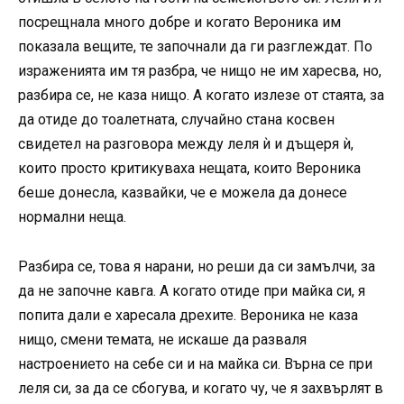
посрещнала много добре и когато Вероника им
показала вещите, те започнали да ги разглеждат. По
израженията им тя разбра, че нищо не им харесва, но,
разбира се, не каза нищо. А когато излезе от стаята, за
да отиде до тоалетната, случайно стана косвен
свидетел на разговора между леля ѝ и дъщеря ѝ,
които просто критикуваха нещата, които Вероника
беше донесла, казвайки, че е можела да донесе
нормални неща.
Разбира се, това я нарани, но реши да си замълчи, за
да не започне кавга. А когато отиде при майка си, я
попита дали е харесала дрехите. Вероника не каза
нищо, смени темата, не искаше да разваля
настроението на себе си и на майка си. Върна се при
леля си, за да се сбогува, и когато чу, че я захвърлят в