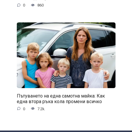
0
860
Пътуването на една самотна майка: Как
една втора ръка кола промени всичко
0
7.2k.