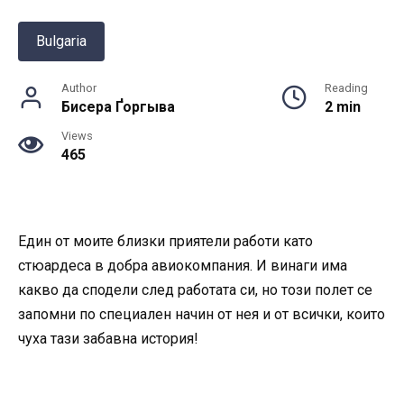
Bulgaria
Author
Reading
Бисера Ґоргыва
2 min
Views
465
Един от моите близки приятели работи като
стюардеса в добра авиокомпания. И винаги има
какво да сподели след работата си, но този полет се
запомни по специален начин от нея и от всички, които
чуха тази забавна история!