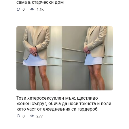
сама в старчески дом
0
1.1k.
Този хетеросексуален мъж, щастливо
женен съпруг, обича да носи токчета и поли
като част от ежедневния си гардероб.
0
277