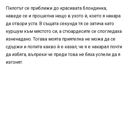
Пилотът се приближи до красивата блондинка,
наведе се и прошепна нещо в ухото ѝ, което я накара
да отвори уста. В същата секунда тя се затича като
куршум към мястото си, а стюардесите се спогледаха
изненадано. Тогава моята приятелка не можа да се
сдържи и попита какво ѝ е казал, че я е накарал почти
да избяга, въпреки че преди това не бяха успели да я
изгонят.