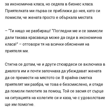
за икономична класа, но седяла в бизнес класа.
Приятелката ми първа се приближи до нея, като си
помисли, че жената просто е объркала местата.
– “Ти нищо не разбираш! “Погледни ме и се замисли
дали такава красавица може да седи в икономична
класа!” – отговори тя на всички обяснения на
приятеля ми.
Стигна се дотам, че и други стюардеси се включиха в
диалога им и почти започнаха да убеждават жената
да се премести на мястото си. В крайна сметка
приятелят ми разбра, че това е безсмислено, и отиде
да помоли пилотите за помощ. Той се засмя от сърце
на ситуацията на колегите си и каза, че с удоволствие
ще им помогне.