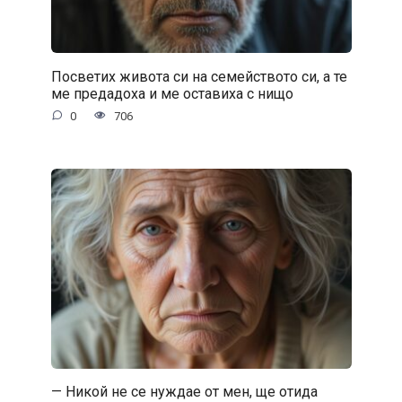
Посветих живота си на семейството си, а те
ме предадоха и ме оставиха с нищо
0
706
— Никой не се нуждае от мен, ще отида