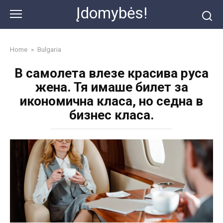
Skip
Įdomybės!
to
content
Home
»
Bulgaria
В самолета влезе красива руса
жена. Тя имаше билет за
икономична класа, но седна в
бизнес класа.