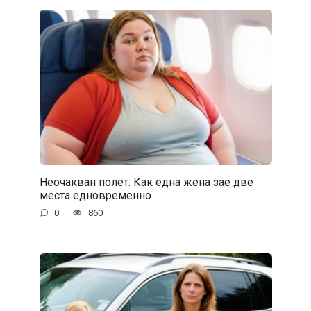
Неочакван полет: Как една жена зае две
места едновременно
0
860