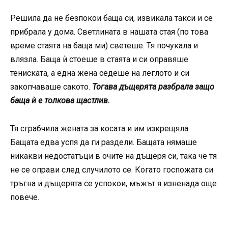
Решила да не безпокои баща си, извикала такси и се
прибрала у дома. Светлината в нашата стая (по това
време стаята на баща ми) светеше. Тя почукала и
влязла. Баща ѝ стоеше в стаята и си оправяше
тениската, а една жена седеше на леглото и си
закопчаваше сакото.
Тогава дъщерята разбрала защо
баща ѝ е толкова щастлив.
Тя сграбчила жената за косата и им изкрещяла.
Бащата едва успя да ги раздели. Бащата нямаше
никакви недостатъци в очите на дъщеря си, така че тя
не се оправи след случилото се. Когато госпожата си
тръгна и дъщерята се успокои, мъжът я изненада още
повече.