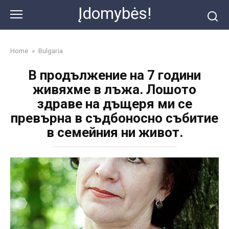
Skip
Įdomybės!
to
content
Home
»
Bulgaria
В продължение на 7 години
живяхме в лъжа. Лошото
здраве на дъщеря ми се
превърна в съдбоносно събитие
в семейния ни живот.