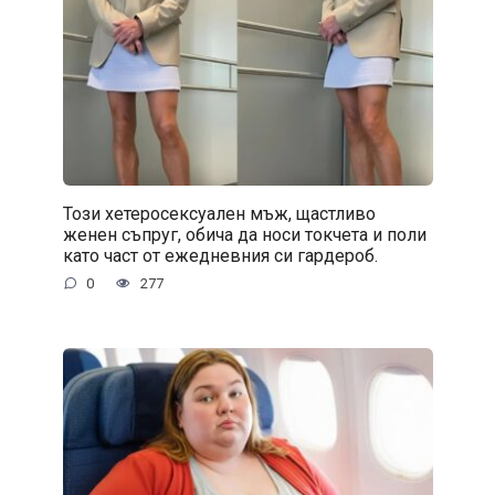
Този хетеросексуален мъж, щастливо
женен съпруг, обича да носи токчета и поли
като част от ежедневния си гардероб.
0
277