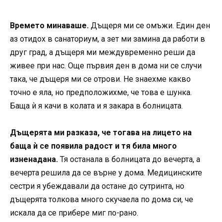
Времето минаваше.
Дъщеря ми се омъжи. Един ден
аз отидох в санаториум, а зет ми замина да работи в
друг град, а дъщеря ми междувременно реши да
живее при нас. Още първия ден в дома ни се случи
така, че дъщеря ми се отрови. Не знаехме какво
точно е яла, но предположихме, че това е шунка.
Баща ѝ я качи в колата и я закара в болницата.
Дъщерята ми разказа, че тогава на лицето на
баща ѝ се появила радост и тя била много
изненадана.
Тя останала в болницата до вечерта, а
вечерта решила да се върне у дома. Медицинските
сестри я убеждавали да остане до сутринта, но
дъщерята толкова много скучаела по дома си, че
искала да се прибере миг по-рано.