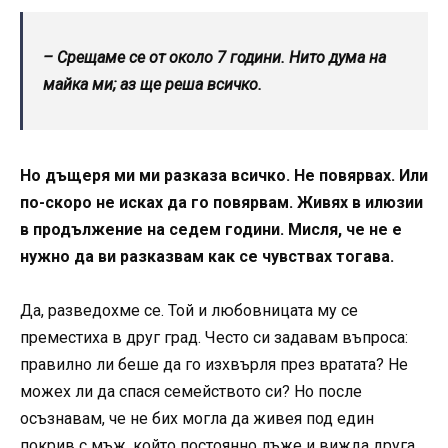
– Срещаме се от около 7 години. Нито дума на
майка ми; аз ще реша всичко.
Но дъщеря ми ми разказа всичко. Не повярвах. Или
по-скоро не исках да го повярвам. Живях в илюзии
в продължение на седем години. Мисля, че не е
нужно да ви разказвам как се чувствах тогава.
Да, разведохме се. Той и любовницата му се
преместиха в друг град. Често си задавам въпроса:
правилно ли беше да го изхвърля през вратата? Не
можех ли да спася семейството си? Но после
осъзнавам, че не бих могла да живея под един
покрив с мъж, който постоянно лъже и вижда друга