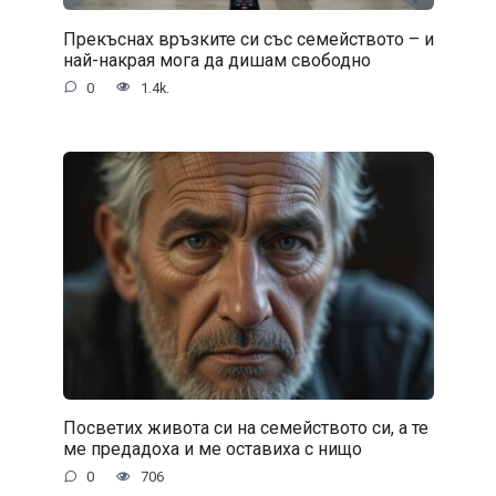
Прекъснах връзките си със семейството – и
най-накрая мога да дишам свободно
0
1.4k.
Посветих живота си на семейството си, а те
ме предадоха и ме оставиха с нищо
0
706