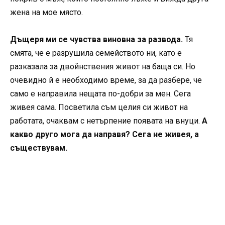
жена на мое място.
Дъщеря ми се чувства виновна за развода.
Тя
смята, че е разрушила семейството ни, като е
разказала за двойнствения живот на баща си. Но
очевидно й е необходимо време, за да разбере, че
само е направила нещата по-добри за мен. Сега
живея сама. Посветила съм целия си живот на
работата, очаквам с нетърпение появата на внуци.
А
какво друго мога да направя? Сега не живея, а
съществувам.