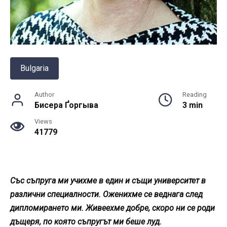
Bulgaria
Author
Reading
Бисера Ґоргыва
3 min
Views
41779
Със съпруга ми учихме в един и същи университет в
различни специалности. Оженихме се веднага след
дипломирането ми. Живеехме добре, скоро ни се роди
дъщеря, по която съпругът ми беше луд.