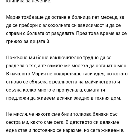
клиника за лечение.
Мария трябваше да остане в болница пет месеца, за
да се пребори с алкохолната си зависимост и да се
справи с болката от раздялата. През това време аз се
грижех за децата ѝ.
По-късно ми беше изключително трудно да се
разделя с тях, а те самите ме молеха да останат с мен.
В началото Мария не подкрепяше тази идея, но когато
отново се сблъска с реалността на майчинството и
осъзна колко много е пропуснала, самата тя
предложи да живеем всички заедно в техния дом.
Не мисля, че някога сме били толкова близки със
сестра ми, както сме сега. В детството си деляхме
една стая и постоянно се карахме, но сега живеем в