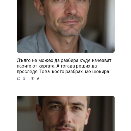
Дълго не можех да разбера къде изчезват
парите от картата. А тогава реших да
проследя. Това, което разбрах, ме шокира.
0
6