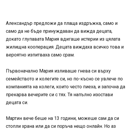
Александър предложи да плаща издръжка, само и
само да не бъде принуждаван да вижда децата,
докато глупавата Мария вдигаше истерии из цялата
жилищна кооперация. Децата виждаха всичко това и
вероятно изпитваха само срам.
Първоначално Мария изливаше гнева си върху
семейството и колегите си, но по-късно се увлече по
компанията на колеги, които често пиеха, и започна да
прекарва вечерите си с тях. Тя напълно изостави
децата си.
Мартин вече беше на 13 години, можеше сам да си
стопли храна или да си поръча нещо онлайн. Но аз