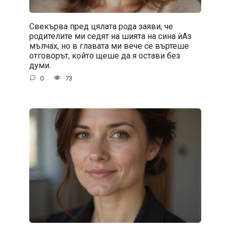
Свекърва пред цялата рода заяви, че
родителите ми седят на шията на сина ѝАз
мълчах, но в главата ми вече се въртеше
отговорът, който щеше да я остави без
думи.
0
73