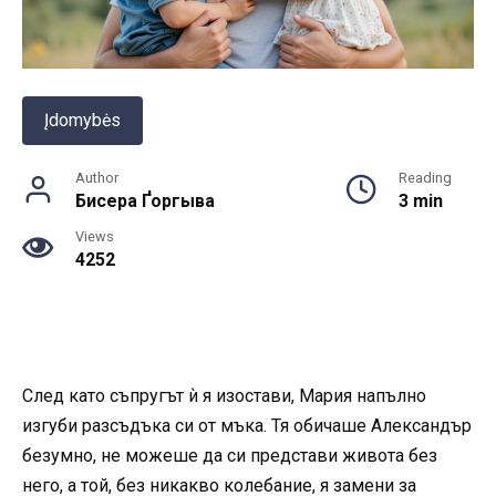
Įdomybės
Author
Reading
Бисера Ґоргыва
3 min
Views
4252
След като съпругът ѝ я изостави, Мария напълно
изгуби разсъдъка си от мъка. Тя обичаше Александър
безумно, не можеше да си представи живота без
него, а той, без никакво колебание, я замени за