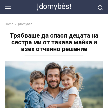
Skip
Įdomybės!
to
content
Home
»
Įdomybės
Трябваше да спася децата на
сестра ми от такава майка и
взех отчаяно решение