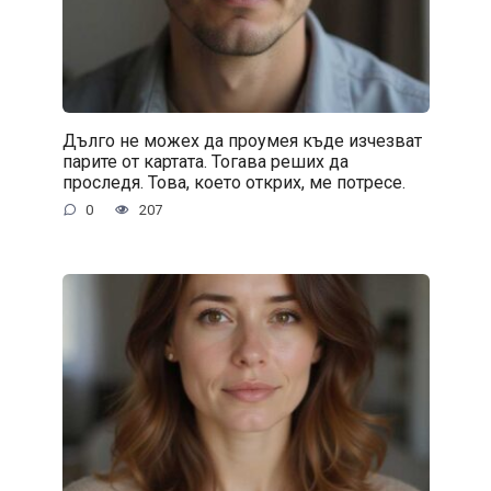
Дълго не можех да проумея къде изчезват
парите от картата. Тогава реших да
проследя. Това, което открих, ме потресе.
0
207