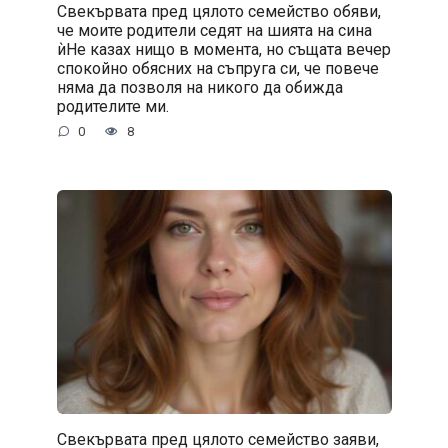
Свекървата пред цялото семейство обяви,
че моите родители седят на шията на сина
ѝНе казах нищо в момента, но същата вечер
спокойно обясних на съпруга си, че повече
няма да позволя на никого да обижда
родителите ми.
0
8
Свекървата пред цялото семейство заяви,