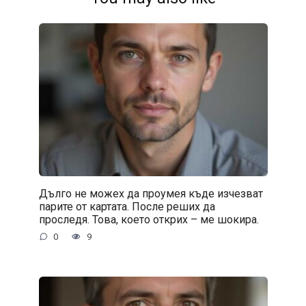
Дълго не можех да проумея къде изчезват
парите от картата. После реших да
проследя. Това, което открих – ме шокира.
0
9