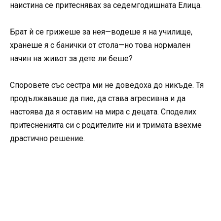
наистина се притеснявах за седемгодишната Елица.
Брат ѝ се грижеше за нея—водеше я на училище,
хранеше я с банички от стола—но това нормален
начин на живот за дете ли беше?
Споровете със сестра ми не доведоха до никъде. Тя
продължаваше да пие, да става агресивна и да
настоява да я оставим на мира с децата. Споделих
притесненията си с родителите ни и тримата взехме
драстично решение.