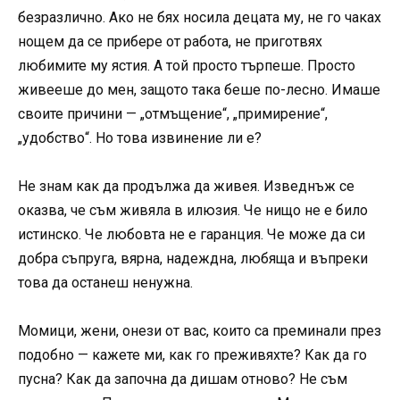
безразлично. Ако не бях носила децата му, не го чаках
нощем да се прибере от работа, не приготвях
любимите му ястия. А той просто търпеше. Просто
живееше до мен, защото така беше по-лесно. Имаше
своите причини — „отмъщение“, „примирение“,
„удобство“. Но това извинение ли е?
Не знам как да продължа да живея. Изведнъж се
оказва, че съм живяла в илюзия. Че нищо не е било
истинско. Че любовта не е гаранция. Че може да си
добра съпруга, вярна, надеждна, любяща и въпреки
това да останеш ненужна.
Момици, жени, онези от вас, които са преминали през
подобно — кажете ми, как го преживяхте? Как да го
пусна? Как да започна да дишам отново? Не съм