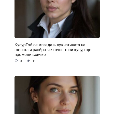
КусурТой се вгледа в пукнатината на
стената и разбра, че точно този кусур ще
промени всичко.
0
11