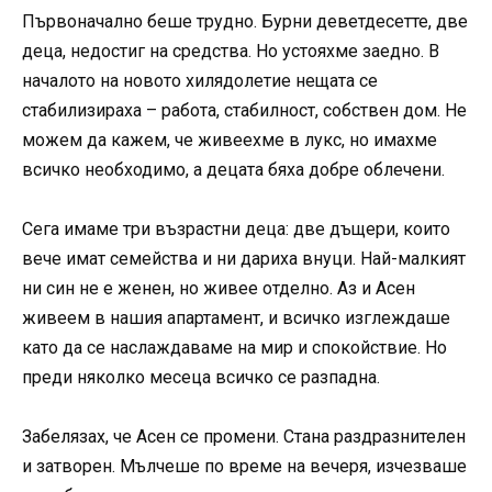
Първоначално беше трудно. Бурни деветдесетте, две
деца, недостиг на средства. Но устояхме заедно. В
началото на новото хилядолетие нещата се
стабилизираха – работа, стабилност, собствен дом. Не
можем да кажем, че живеехме в лукс, но имахме
всичко необходимо, а децата бяха добре облечени.
Сега имаме три възрастни деца: две дъщери, които
вече имат семейства и ни дариха внуци. Най-малкият
ни син не е женен, но живее отделно. Аз и Асен
живеем в нашия апартамент, и всичко изглеждаше
като да се наслаждаваме на мир и спокойствие. Но
преди няколко месеца всичко се разпадна.
Забелязах, че Асен се промени. Стана раздразнителен
и затворен. Мълчеше по време на вечеря, изчезваше