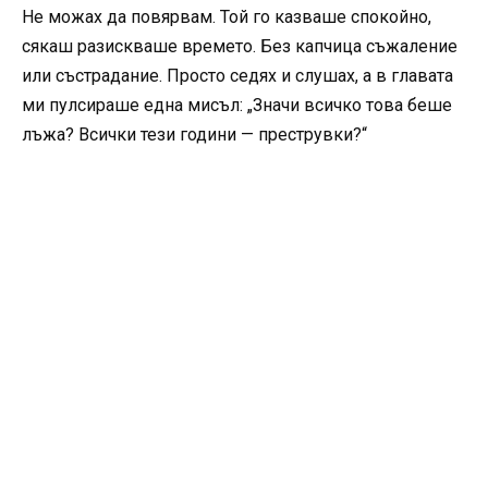
Не можах да повярвам. Той го казваше спокойно,
сякаш разискваше времето. Без капчица съжаление
или състрадание. Просто седях и слушах, а в главата
ми пулсираше една мисъл: „Значи всичко това беше
лъжа? Всички тези години — преструвки?“