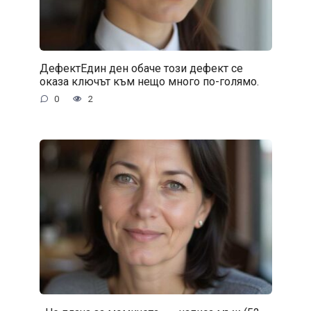
ДефектЕдин ден обаче този дефект се
оказа ключът към нещо много по-голямо.
0
2