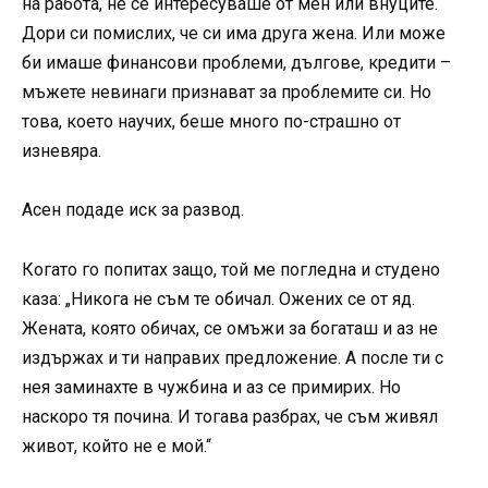
на работа, не се интересуваше от мен или внуците.
Дори си помислих, че си има друга жена. Или може
би имаше финансови проблеми, дългове, кредити –
мъжете невинаги признават за проблемите си. Но
това, което научих, беше много по-страшно от
изневяра.
Асен подаде иск за развод.
Когато го попитах защо, той ме погледна и студено
каза: „Никога не съм те обичал. Ожених се от яд.
Жената, която обичах, се омъжи за богаташ и аз не
издържах и ти направих предложение. А после ти с
нея заминахте в чужбина и аз се примирих. Но
наскоро тя почина. И тогава разбрах, че съм живял
живот, който не е мой.“