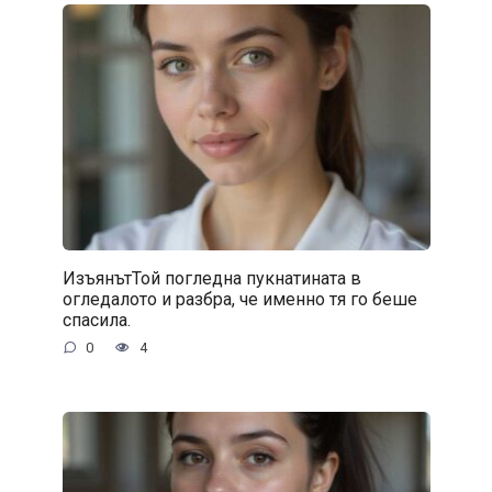
ИзъянътТой погледна пукнатината в
огледалото и разбра, че именно тя го беше
спасила.
0
4