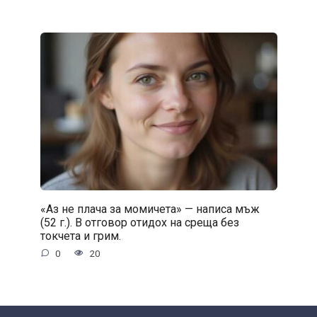
«Аз не плача за момичета» — написа мъж
(52 г.). В отговор отидох на среща без
токчета и грим.
0
20