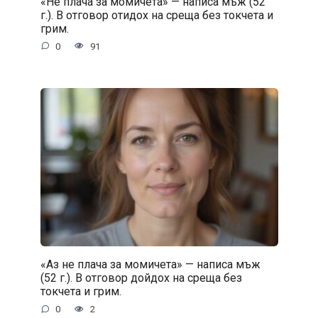
«Не плача за момичета» — написа мъж (52
г.). В отговор отидох на среща без токчета и
грим.
0
91
«Аз не плача за момичета» — написа мъж
(52 г.). В отговор дойдох на среща без
токчета и грим.
0
2