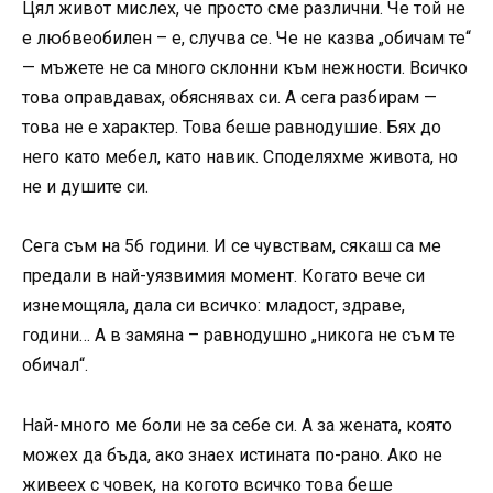
Цял живот мислех, че просто сме различни. Че той не
е любвеобилен – е, случва се. Че не казва „обичам те“
— мъжете не са много склонни към нежности. Всичко
това оправдавах, обяснявах си. А сега разбирам —
това не е характер. Това беше равнодушие. Бях до
него като мебел, като навик. Споделяхме живота, но
не и душите си.
Сега съм на 56 години. И се чувствам, сякаш са ме
предали в най-уязвимия момент. Когато вече си
изнемощяла, дала си всичко: младост, здраве,
години… А в замяна – равнодушно „никога не съм те
обичал“.
Най-много ме боли не за себе си. А за жената, която
можех да бъда, ако знаех истината по-рано. Ако не
живеех с човек, на когото всичко това беше