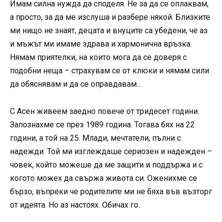
Имам силна нужда да споделя. Не за да се оплаквам,
а просто, за да ме изслуша и разбере някой. Близките
ми нищо не знаят, децата и внуците са убедени, че аз
и мъжът ми имаме здрава и хармонична връзка.
Нямам приятелки, на които мога да се доверя с
подобни неща – страхувам се от клюки и нямам сили
да обяснявам и да се оправдавам…
С Асен живеем заедно повече от тридесет години.
Запознахме се през 1989 година. Тогава бях на 22
години, а той на 25. Млади, мечтатели, пълни с
надежди. Той ми изглеждаше сериозен и надежден –
човек, който можеше да ме защити и поддържа и с
когото можех да свържа живота си. Оженихме се
бързо, въпреки че родителите ми не бяха във възторг
от идеята. Но аз настоях. Обичах го.