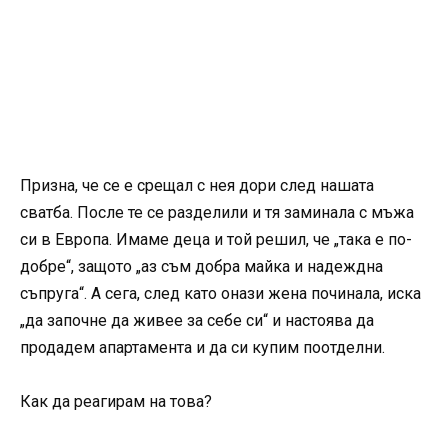
Призна, че се е срещал с нея дори след нашата
сватба. После те се разделили и тя заминала с мъжа
си в Европа. Имаме деца и той решил, че „така е по-
добре“, защото „аз съм добра майка и надеждна
съпруга“. А сега, след като онази жена починала, иска
„да започне да живее за себе си“ и настоява да
продадем апартамента и да си купим поотделни.
Как да реагирам на това?