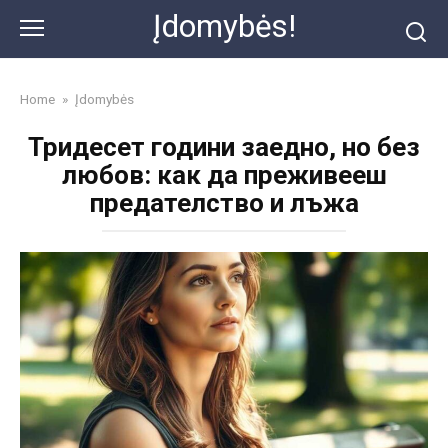
Skip
Įdomybės!
to
content
Home
»
Įdomybės
Тридесет години заедно, но без
любов: как да преживееш
предателство и лъжа