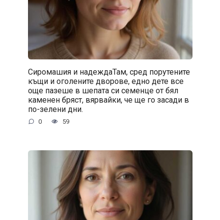
Сиромашия и надеждаТам, сред порутените
къщи и оголените дворове, едно дете все
още пазеше в шепата си семенце от бял
каменен бряст, вярвайки, че ще го засади в
по-зелени дни.
0
59