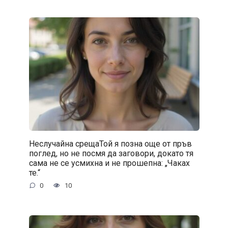
Неслучайна срещаТой я позна още от пръв
поглед, но не посмя да заговори, докато тя
сама не се усмихна и не прошепна: „Чаках
те.“
0
10