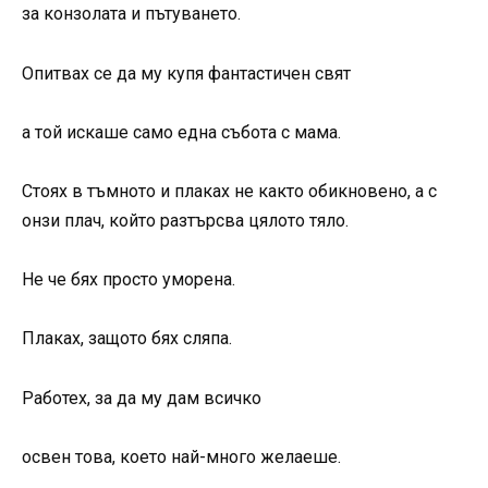
за конзолата и пътуването.
Опитвах се да му купя фантастичен свят
а той искаше само една събота с мама.
Стоях в тъмното и плаках не както обикновено, а с
онзи плач, който разтърсва цялото тяло.
Не че бях просто уморена.
Плаках, защото бях сляпа.
Работех, за да му дам всичко
освен това, което най-много желаеше.