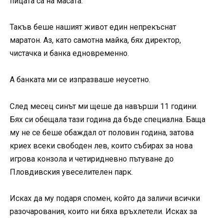
пицата са на масата.
Такъв беше нашият живот един непрекъснат
маратон. Аз, като самотна майка, бях директор,
чистачка и банка едновременно.
А банката ми се изпразваше неусетно.
След месец синът ми щеше да навърши 11 години.
Бях си обещала тази година да бъде специална. Баща
му не се беше обаждал от половин година, затова
криех всеки свободен лев, които събирах за нова
игрова конзола и четиридневно пътуване до
Пловдивския увеселителен парк.
Исках да му подаря спомен, който да заличи всички
разочарования, които ни бяха връхлетели. Исках за