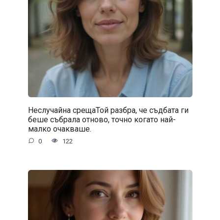
Неслучайна срещаТой разбра, че съдбата ги
беше събрала отново, точно когато най-
малко очакваше.
0
122