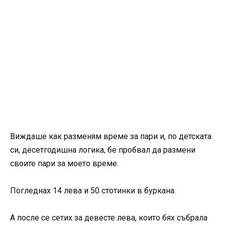
Виждаше как разменям време за пари и, по детската
си, десетгодишна логика, бе пробвал да размени
своите пари за моето време.
Погледнах 14 лева и 50 стотинки в буркана.
А после се сетих за девесте лева, които бях събрала