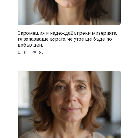
Сиромашия и надеждаВъпреки мизерията,
тя запазваше вярата, че утре ще бъде по-
добър ден.
0
87