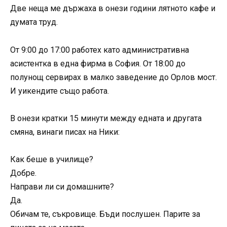
Две неща ме държаха в онези години лятното кафе и
думата труд.
От 9:00 до 17:00 работех като административна
асистентка в една фирма в София. От 18:00 до
полунощ сервирах в малко заведение до Орлов мост.
И уикендите също работа.
В онези кратки 15 минути между едната и другата
смяна, винаги писах на Ники:
Как беше в училище?
Добре.
Направи ли си домашните?
Да.
Обичам те, съкровище. Бъди послушен. Парите за