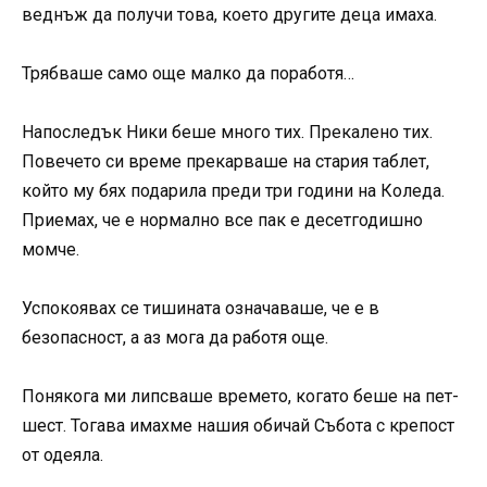
веднъж да получи това, което другите деца имаха.
Трябваше само още малко да поработя…
Напоследък Ники беше много тих. Прекалено тих.
Повечето си време прекарваше на стария таблет,
който му бях подарила преди три години на Коледа.
Приемах, че е нормално все пак е десетгодишно
момче.
Успокоявах се тишината означаваше, че е в
безопасност, а аз мога да работя още.
Понякога ми липсваше времето, когато беше на пет-
шест. Тогава имахме нашия обичай Събота с крепост
от одеяла.