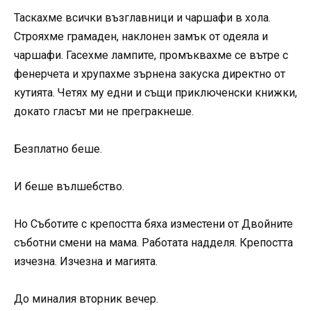
Таскахме всички възглавници и чаршафи в хола.
Строяхме грамаден, наклонен замък от одеяла и
чаршафи. Гасехме лампите, промъквахме се вътре с
фенерчета и хрупахме зърнена закуска директно от
кутията. Четях му едни и същи приключенски книжки,
докато гласът ми не прегракнеше.
Безплатно беше.
И беше вълшебство.
Но Съботите с крепостта бяха изместени от Двойните
съботни смени на мама. Работата надделя. Крепостта
изчезна. Изчезна и магията.
До миналия вторник вечер.