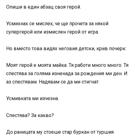
Опиши в един абзац своя герой.
Усмихнах се мислех, че ще прочета за някой
супергерой или измислен герой от игра.
Но вместо това видях неговия детски, крив почерк:
Моят герой е моята майка. Тя работи много много. Тя
спестява за голяма изненада за рождения ми ден. И
аз спестявам. Надявам се да ми стигнат.
Усмивката ми изчезна.
Спестява? За какво?
До раницата му стоеше стар буркан от туршия.