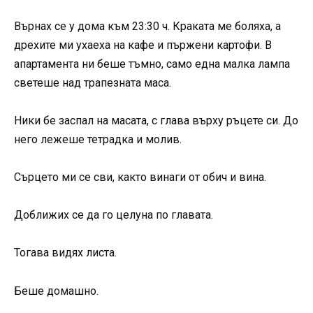
Върнах се у дома към 23:30 ч. Краката ме боляха, а
дрехите ми ухаеха на кафе и пържени картофи. В
апартамента ни беше тъмно, само една малка лампа
светеше над трапезната маса.
Ники бе заспал на масата, с глава върху ръцете си. До
него лежеше тетрадка и молив.
Сърцето ми се сви, както винаги от обич и вина.
Доближих се да го целуна по главата.
Тогава видях листа.
Беше домашно.