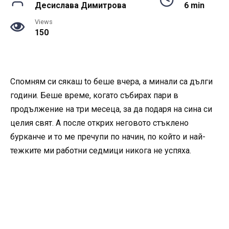
Десислава Димитрова
6 min
Views
150
Спомням си сякаш to беше вчера, а минали са дълги
години. Беше време, когато събирах пари в
продължение на три месеца, за да подаря на сина си
целия свят. А после открих неговото стъклено
бурканче и то ме пречупи по начин, по който и най-
тежките ми работни седмици никога не успяха.