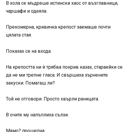
В хола се мъдреше истински хаос от възглавници,
чаршафи и одеяла.
Прекомерна, кривичка крепост заемаше почти
цялата стая.
Показах се на входа.
На крепостта ни ѝ трябва покрив казах, стараейки се
да не ми трепне гласа. И свършиха зърнените
закуски. Помагаш ли?
Той не отговори. Просто хвърли раницата.
В очите му напъплиха сълзи.
Мамо? прошепна.