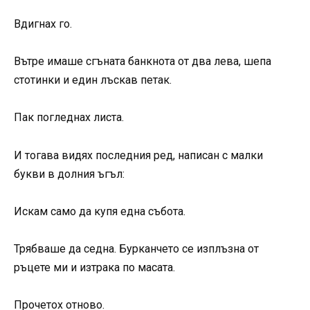
Вдигнах го.
Вътре имаше сгъната банкнота от два лева, шепа
стотинки и един лъскав петак.
Пак погледнах листа.
И тогава видях последния ред, написан с малки
букви в долния ъгъл:
Искам само да купя една събота.
Трябваше да седна. Бурканчето се изплъзна от
ръцете ми и изтрака по масата.
Прочетох отново.