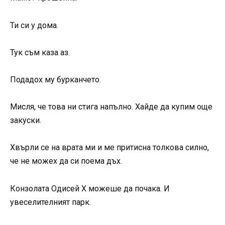
Ти си у дома.
Тук съм каза аз.
Подадох му бурканчето.
Мисля, че това ни стига напълно. Хайде да купим още
закуски.
Хвърли се на врата ми и ме притисна толкова силно,
че не можех да си поема дъх.
Конзолата Одисей X можеше да почака. И
увеселителният парк.