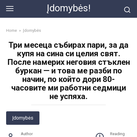
Skip
Įdomybės!
to
content
Home
»
Įdomybės
Три месеца събирах пари, за да
купя на сина си целия свят.
После намерих неговия стъклен
буркан — и това ме разби по
начин, по който дори 80-
часовите ми работни седмици
не успяха.
Įdomybės
Author
Reading