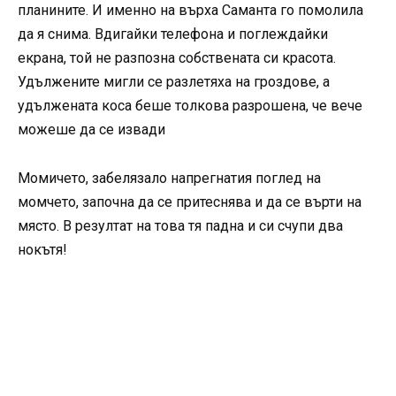
планините. И именно на върха Саманта го помолила
да я снима. Вдигайки телефона и поглеждайки
екрана, той не разпозна собствената си красота.
Удължените мигли се разлетяха на гроздове, а
удължената коса беше толкова разрошена, че вече
можеше да се извади
Момичето, забелязало напрегнатия поглед на
момчето, започна да се притеснява и да се върти на
място. В резултат на това тя падна и си счупи два
нокътя!