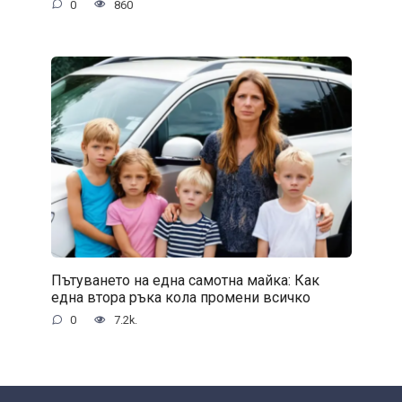
0
860
Пътуването на една самотна майка: Как
една втора ръка кола промени всичко
0
7.2k.