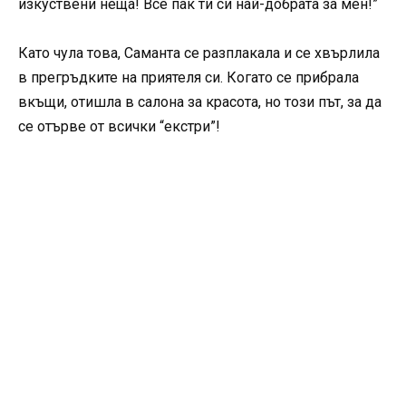
изкуствени неща! Все пак ти си най-добрата за мен!”
Като чула това, Саманта се разплакала и се хвърлила
в прегръдките на приятеля си. Когато се прибрала
вкъщи, отишла в салона за красота, но този път, за да
се отърве от всички “екстри”!