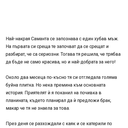
Най-накрая Саманта се запознава с един хубав мъж.
На първата си среща те започват да се срещат и
разбират, че са сериозни. Тогава тя решила, че трябва
да бъде не само красива, но и най-добрата за него!
Около два месеца по-късно тя си отгледала голяма
буйна плитка. Но нека премина към основната
история. Приятелят ѝ я поканил на почивка в
планината, където планирал да ѝ предложи брак,
макар че тя не знаела за това.
През деня се разхождали с каяк и се катерили по