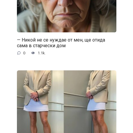
— Никой не се нуждае от мен, ще отида
сама в старчески дом
0
1.1k.