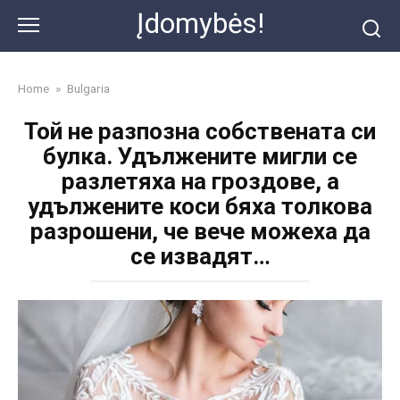
Skip
Įdomybės!
to
content
Home
»
Bulgaria
Той не разпозна собствената си
булка. Удължените мигли се
разлетяха на гроздове, а
удължените коси бяха толкова
разрошени, че вече можеха да
се извадят…