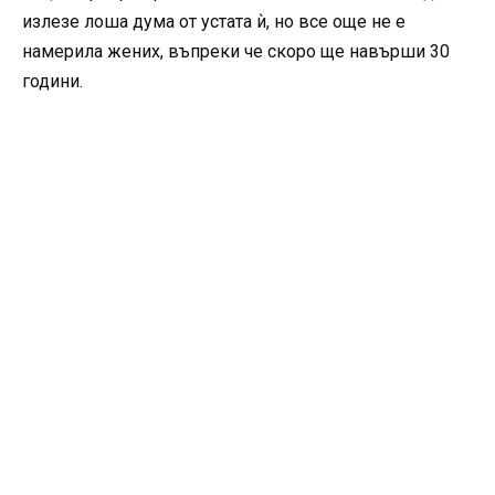
излезе лоша дума от устата ѝ, но все още не е
намерила жених, въпреки че скоро ще навърши 30
години.