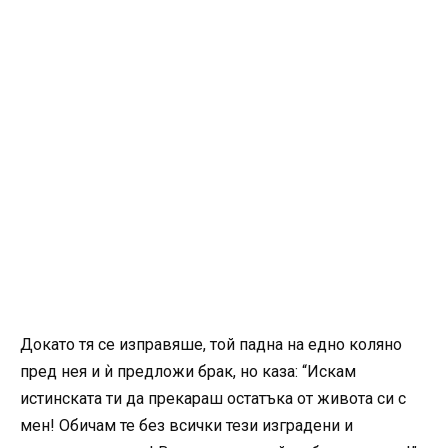
Докато тя се изправяше, той падна на едно коляно
пред нея и ѝ предложи брак, но каза: “Искам
истинската ти да прекараш остатъка от живота си с
мен! Обичам те без всички тези изградени и