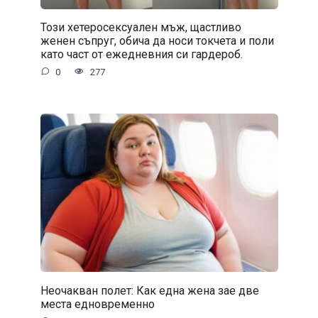
Този хетеросексуален мъж, щастливо
женен съпруг, обича да носи токчета и поли
като част от ежедневния си гардероб.
0
277
Неочакван полет: Как една жена зае две
места едновременно