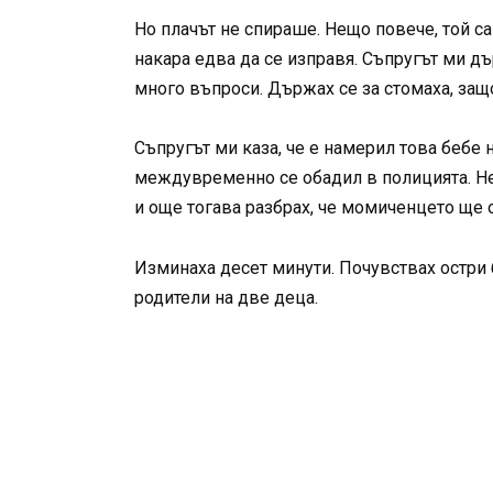
Но плачът не спираше. Нещо повече, той са
накара едва да се изправя. Съпругът ми д
много въпроси. Държах се за стомаха, защ
Съпругът ми каза, че е намерил това бебе 
междувременно се обадил в полицията. Не
и още тогава разбрах, че момиченцето ще о
Изминаха десет минути. Почувствах остри б
родители на две деца.