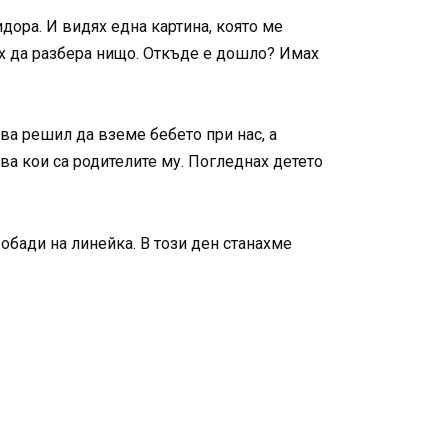
дора. И видях една картина, която ме
ех да разбера нищо. Откъде е дошло? Имах
ова решил да вземе бебето при нас, а
а кои са родителите му. Погледнах детето
обади на линейка. В този ден станахме