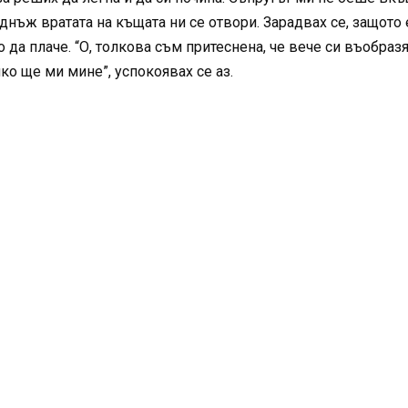
нъж вратата на къщата ни се отвори. Зарадвах се, защото 
да плаче. “О, толкова съм притеснена, че вече си въобразя
ко ще ми мине”, успокоявах се аз.