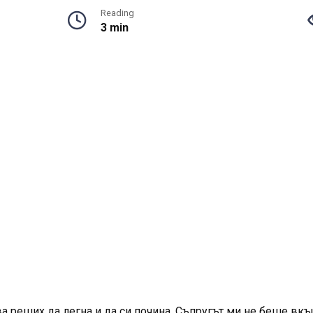
Reading
3 min
ва реших да легна и да си почина. Съпругът ми не беше вк