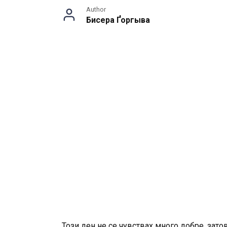
Author
Бисера Ґоргыва
Този ден не се чувствах много добре, зато