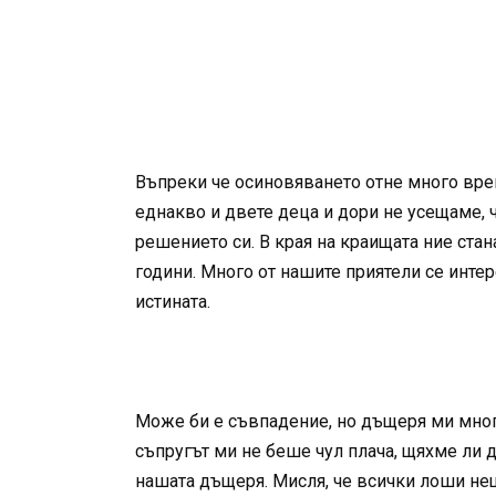
Въпреки че осиновяването отне много врем
еднакво и двете деца и дори не усещаме, ч
решението си. В края на краищата ние стан
години. Много от нашите приятели се интер
истината.
Може би е съвпадение, но дъщеря ми много 
съпругът ми не беше чул плача, щяхме ли 
нашата дъщеря. Мисля, че всички лоши не