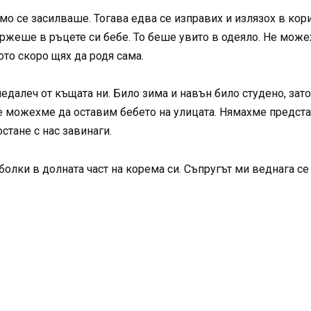
мо се засилваше. Тогава едва се изправих и излязох в кори
ържеше в ръцете си бебе. То беше увито в одеяло. Не мож
ото скоро щях да родя сама.
недалеч от къщата ни. Било зима и навън било студено, зат
 можехме да оставим бебето на улицата. Нямахме представ
стане с нас завинаги.
олки в долната част на корема си. Съпругът ми веднага се 