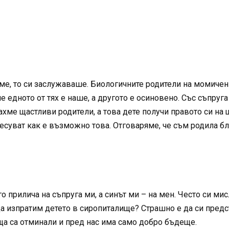
е, то си заслужаваше. Биологичните родители на момиченц
е едното от тях е наше, а другото е осиновено. Със съпруг
ахме щастливи родители, а това дете получи правото си на щ
есуват как е възможно това. Отговаряме, че съм родила бл
прилича на съпруга ми, а синът ми – на мен. Често си мисл
да изпратим детето в сиропиталище? Страшно е да си пред
ща са отминали и пред нас има само добро бъдеще.