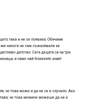
ето така и не се появиха. Обичаме
а ми никога не сме съжалявали за
астливо детство. Сега децата са на три
изнаци, и само най-близките знаят
я, че това може и да не се е случило. Ако
ставя, че това момиче можеше да не е