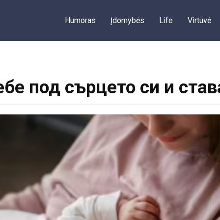
Humoras
Įdomybės
Life
Virtuvė
ебе под сърцето си и став