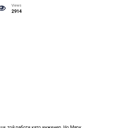
Views
2914
ъщи, той работи като инженер. Но Марк