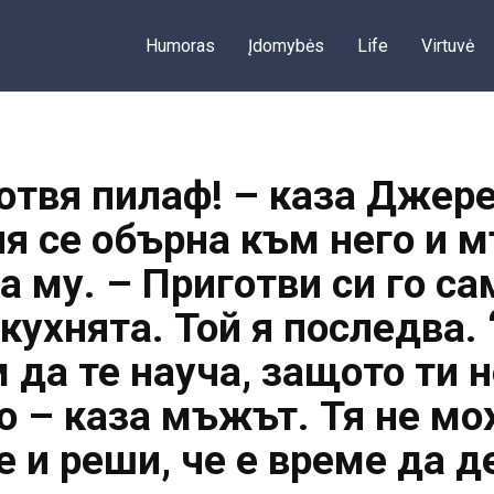
Humoras
Įdomybės
Life
Virtuvė
готвя пилаф! – каза Дже
ия се обърна към него и 
 му. – Приготви си го сам
 кухнята. Той я последва.
 да те науча, защото ти н
 – каза мъжът. Тя не м
е и реши, че е време да д