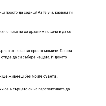
ш просто да седиш! Аз те уча, казвам ти
ка че нека не се дразним повече и да се
ърлен от някакво просто момиче. Такова
 отиде да си събере нещата. И докато
ак ще живееш без моите съвети…
и се в сърцето си на перспективата да