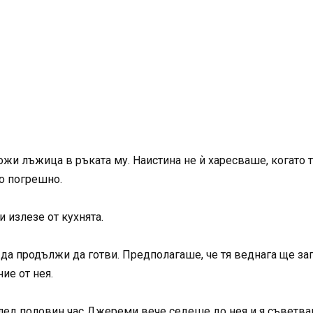
жи лъжица в ръката му. Наистина не ѝ харесваше, когато т
о погрешно.
и излезе от кухнята.
да продължи да готви. Предполагаше, че тя веднага ще зап
ие от нея.
о. След половин час Джереми вече седеше до нея и я съветв