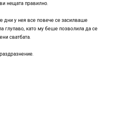
ави нещата правилно.
те дни у нея все повече се засилваше
ла глупаво, като му беше позволила да се
ени сватбата.
 раздразнение.