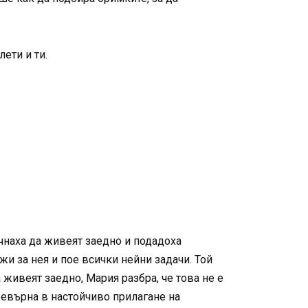
лети и ти.
очнаха да живеят заедно и подадоха
жи за нея и пое всички нейни задачи. Той
 живеят заедно, Мария разбра, че това не е
ревърна в настойчиво прилагане на