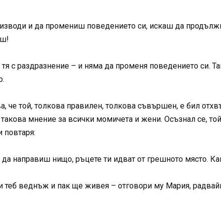
ш изводи и да промениш поведението си, искаш да продължи
аш!
тя с раздразнение – и няма да променя поведението си. Та
о.
 че той, толкова правилен, толкова съвършен, е бил отхв
такова мнение за всички момичета и жени. Осъзнал се, той
 повтаря:
 да направиш нищо, ръцете ти идват от грешното място. К
ди теб веднъж и пак ще живея – отговори му Мария, радвайк