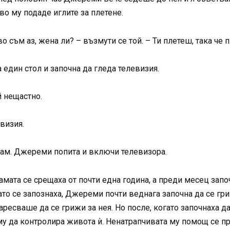
о му подаде иглите за плетене.
 съм аз, жена ли? – възмути се той. – Ти плетеш, така че п
 един стол и започна да гледа телевизия.
й нещастно.
евизия.
едам. Джереми попита и включи телевизора.
амата се срещаха от почти една година, а преди месец зап
то се запознаха, Джереми почти веднага започна да се гри
ресваше да се грижи за нея. Но после, когато започнаха да
му да контролира живота ѝ. Ненатрапчивата му помощ се п