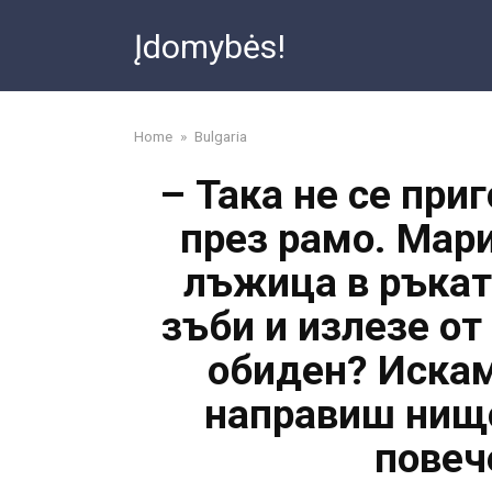
Skip
Įdomybės!
to
content
Home
»
Bulgaria
– Така не се при
през рамо. Мар
лъжица в ръката
зъби и излезе от
обиден? Искам
направиш нищо
повеч