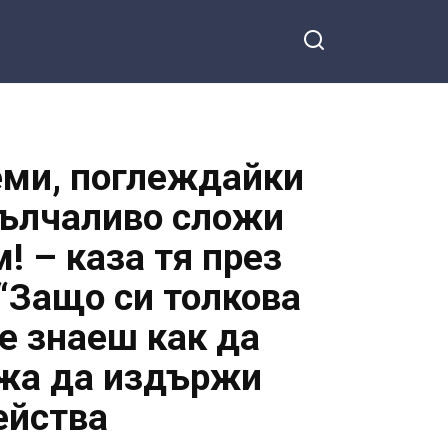
реми, поглеждайки
мълчаливо сложи
! – каза тя през
 “Защо си толкова
е знаеш как да
ожа да издържи
ейства