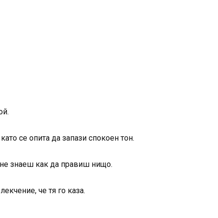
ой.
като се опита да запази спокоен тон.
и не знаеш как да правиш нищо.
екчение, че тя го каза.