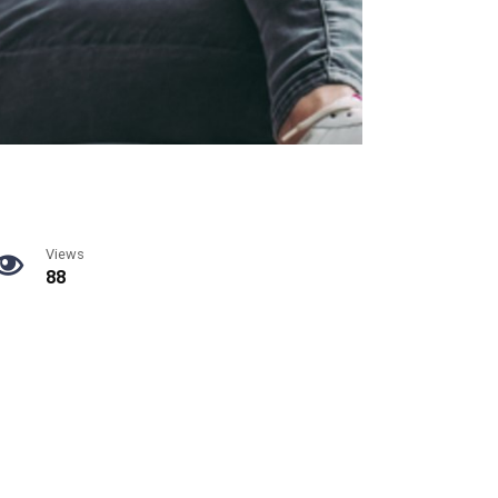
Views
88