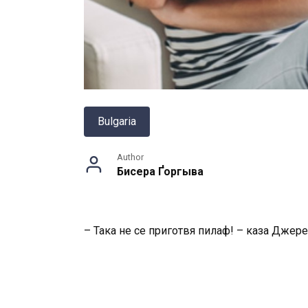
Bulgaria
Author
Бисера Ґоргыва
– Така не се приготвя пилаф! – каза Джере