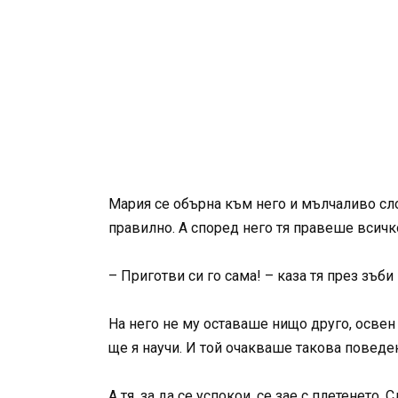
Мария се обърна към него и мълчаливо сло
правилно. А според него тя правеше всичк
– Приготви си го сама! – каза тя през зъби 
На него не му оставаше нищо друго, освен 
ще я научи. И той очакваше такова поведен
А тя, за да се успокои, се зае с плетенет