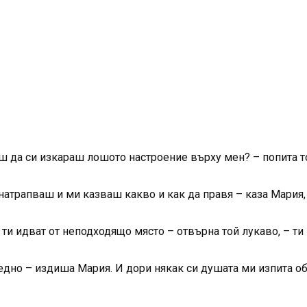
ш да си изкараш лошото настроение върху мен? – попита т
натрапваш и ми казваш какво и как да правя – каза Мария, 
 ти идват от неподходящо място – отвърна той лукаво, – т
едно – издиша Мария. И дори някак си душата ми изпита обл