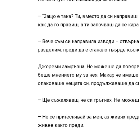
– “Защо е така? Ти, вместо да си направи
как да го правиш, а ти започваш да се кар
– Вече съм си направила изводи – отвърна 
разделим, преди да е станало твърде късн
Джереми замръзна. Не можеше да повярва,
беше мнението му за нея. Макар че имаше 
опаковаше нещата си, продължаваше да си
– Ще съжаляваш, че си тръгнах. Не можеш
– Не се притеснявай за мен, аз живях пре
живее както преди.