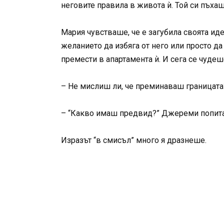
неговите правила в живота ѝ. Той си пъха
Мария чувстваше, че е загубила своята ид
желанието да избяга от него или просто да
премести в апартамента ѝ. И сега се чудеше
– Не мислиш ли, че преминаваш границата?
– “Какво имаш предвид?” Джереми попита
Изразът “в смисъл” много я дразнеше.