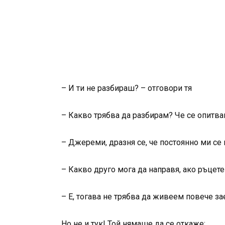
– И ти не разбираш? – отговори тя
– Какво трябва да разбирам? Че се опитва
– Джереми, дразня се, че постоянно ми се 
– Какво друго мога да направя, ако ръцете
– Е, тогава не трябва да живеем повече за
Но не и тук! Той нямаше да се откаже: