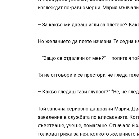
изглеждат по-равномерни. Мария мълчалив
– За какво ми даваш игли за плетене? Какво
Но желанието да плете изчезна. Тя седна на
– “Защо се отдалечи от мен?” – попита я то
Тя не отговори и се престори, че гледа тел
– Какво гледаш тази глупост?” “Не, не гл
Той започна сериозно да дразни Мария. Дв
заявление в службата по вписванията. Кога
съветваше, учеше, помагаше. Отначало ѝ ха
толкова грижа за нея, колкото желанието 