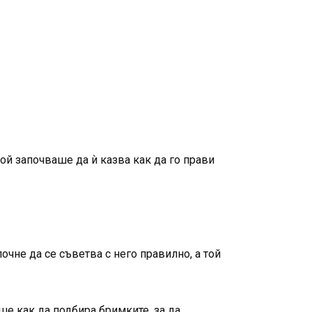
ой започваше да ѝ казва как да го прави
очне да се съветва с него правилно, а той
аше как да подбира бримките, за да