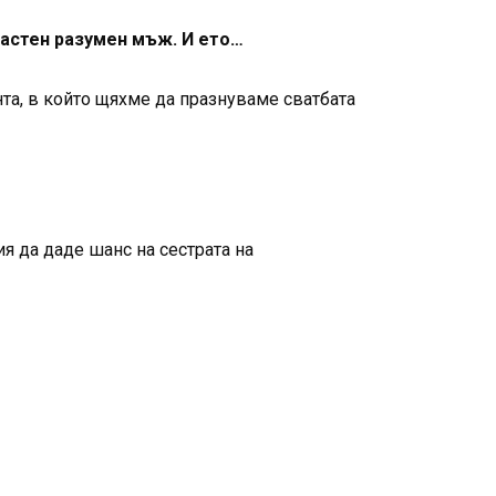
растен разумен мъж. И ето…
та, в който щяхме да празнуваме сватбата
я да даде шанс на сестрата на