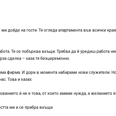
и дойде на гости. Тя огледа апартамента във всички краища
абота. Тя се побърква вкъщи. Трябва да й уредиш работа н
рза сделка – каза тя безцеремонно.
яма фирма. И дори в момента набираме нови служители. Но 
ас. Това и казах:
ованието ѝ не е това, от което имаме нужда, а желанието ѝ 
стта ми и се прибра вкъщи.