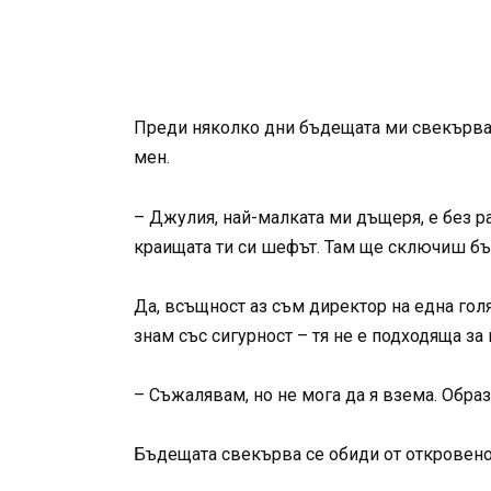
Преди няколко дни бъдещата ми свекърва м
мен.
– Джулия, най-малката ми дъщеря, е без р
краищата ти си шефът. Там ще сключиш бъ
Да, всъщност аз съм директор на една гол
знам със сигурност – тя не е подходяща за н
– Съжалявам, но не мога да я взема. Образ
Бъдещата свекърва се обиди от откровено