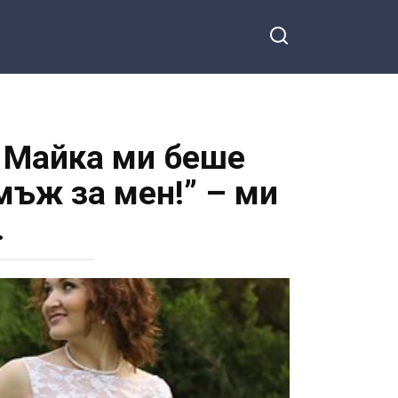
! Майка ми беше
 мъж за мен!” – ми
.