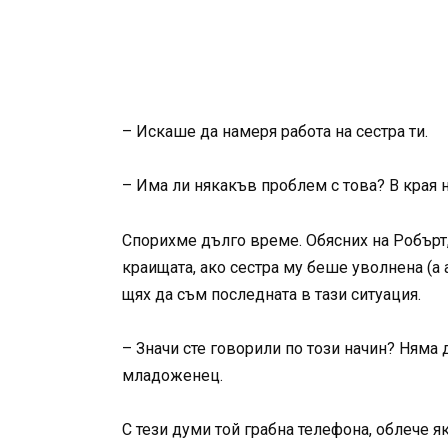
– Искаше да намеря работа на сестра ти.
– Има ли някакъв проблем с това? В края 
Спорихме дълго време. Обясних на Робърт, 
краищата, ако сестра му беше уволнена (а 
щях да съм последната в тази ситуация.
– Значи сте говорили по този начин? Няма 
младоженец.
С тези думи той грабна телефона, облече як