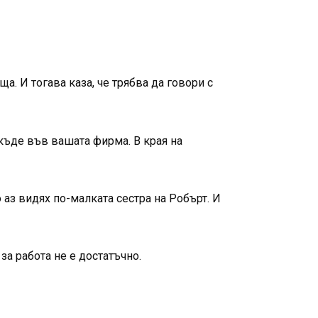
. И тогава каза, че трябва да говори с
якъде във вашата фирма. В края на
аз видях по-малката сестра на Робърт. И
за работа не е достатъчно.