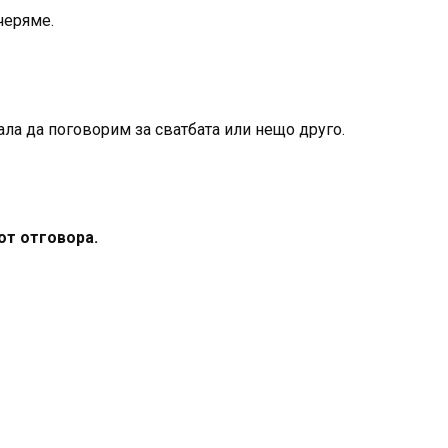
черяме.
скала да поговорим за сватбата или нещо друго.
от отговора.