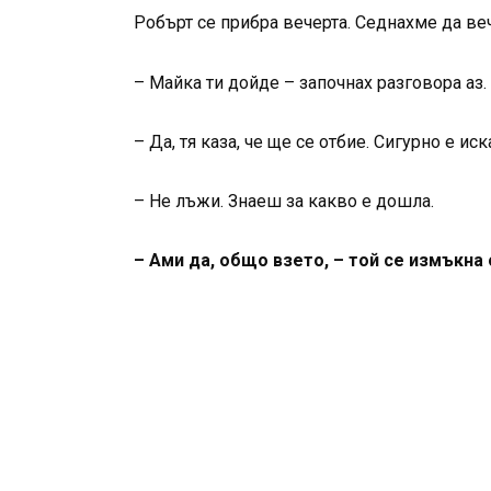
Робърт се прибра вечерта. Седнахме да ве
– Майка ти дойде – започнах разговора аз.
– Да, тя каза, че ще се отбие. Сигурно е и
– Не лъжи. Знаеш за какво е дошла.
– Ами да, общо взето, – той се измъкна 