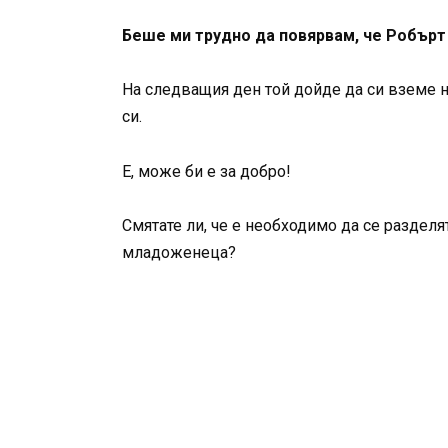
Беше ми трудно да повярвам, че Робърт 
На следващия ден той дойде да си вземе н
си.
Е, може би е за добро!
Смятате ли, че е необходимо да се раздел
младоженеца?