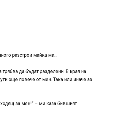
много разстрои майка ми…
 трябва да бъдат разделени. В края на
ути още повече от мен. Така или иначе аз
одходящ за мен!” – ми каза бившият