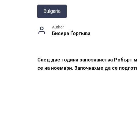
Bulgaria
Author
Бисера Ґоргыва
След две години запознанства Робърт м
се на ноември. Започнахме да се подгот