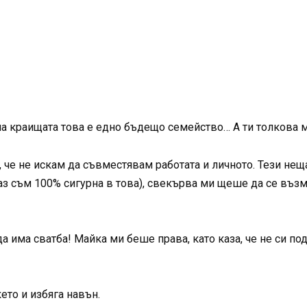
на краищата това е едно бъдещо семейство… А ти толкова 
че не искам да съвместявам работата и личното. Тези неща
аз съм 100% сигурна в това), свекърва ми щеше да се възм
да има сватба! Майка ми беше права, като каза, че не си п
ето и избяга навън.