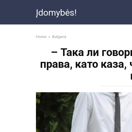
Skip
Įdomybės!
to
content
Home
»
Bulgaria
– Така ли гово
права, като каза,