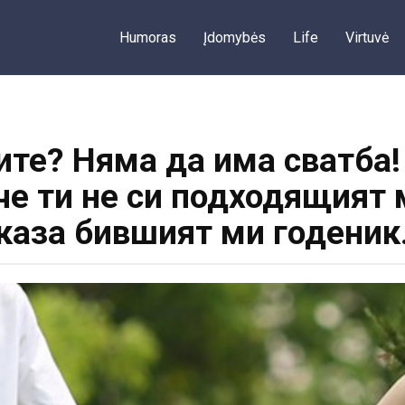
Humoras
Įdomybės
Life
Virtuvė
рите? Няма да има сватба
 че ти не си подходящият
каза бившият ми годеник