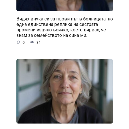
Видях внука си за първи път в болницата, но
една единствена реплика на сестрата
промени изцяло всичко, което вярвах, че
знам за семейството на сина ми.
0
31