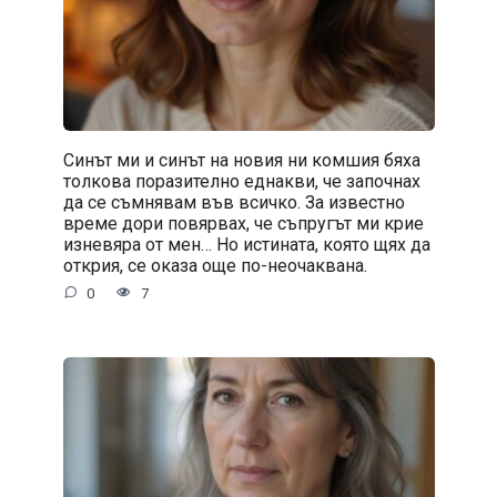
Синът ми и синът на новия ни комшия бяха
толкова поразително еднакви, че започнах
да се съмнявам във всичко. За известно
време дори повярвах, че съпругът ми крие
изневяра от мен… Но истината, която щях да
открия, се оказа още по-неочаквана.
0
7