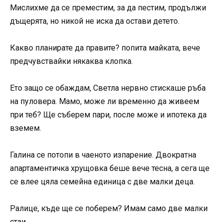
Мислихме да се преместим, за да пестим, продължи
дъщерята, но никой не иска да остави детето.
Какво планирате да правите? попита майката, вече
предчувствайки някаква клопка.
Ето защо се обаждам, Светла нервно стискаше ръба
на пуловера. Мамо, може ли временно да живеем
при теб? Ще съберем пари, после може и ипотека да
вземем.
Галина се потопи в чаеното изпарение. Двократна
апартаментичка хрущовка беше вече тесна, а сега ще
се влее цяла семейна единица с две малки деца.
Ралице, къде ще се поберем? Имам само две малки
стаи.