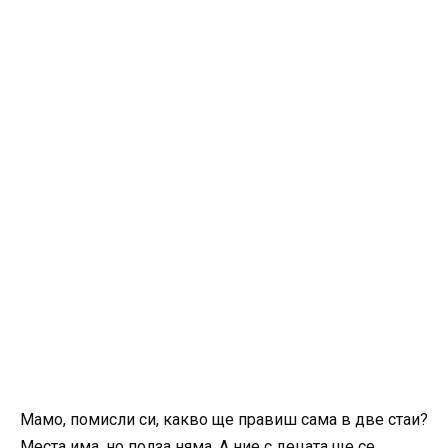
Мамо, помисли си, какво ще правиш сама в две стаи?
Места има, но полза няма. А ние с децата ще се