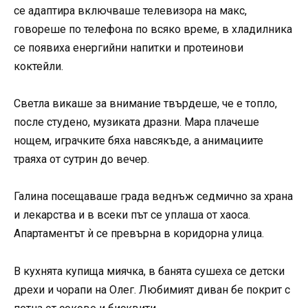
се адаптира включваше телевизора на макс,
говореше по телефона по всяко време, в хладилника
се появиха енергийни напитки и протеинови
коктейли.
Светла викаше за внимание твърдеше, че е топло,
после студено, музиката дразни. Мара плачеше
нощем, играчките бяха навсякъде, а анимациите
траяха от сутрин до вечер.
Галина посещаваше града веднъж седмично за храна
и лекарства и в всеки път се уплаша от хаоса.
Апартаментът ѝ се превърна в коридорна улица.
В кухнята купища миячка, в банята сушеха се детски
дрехи и чорапи на Олег. Любимият диван бе покрит с