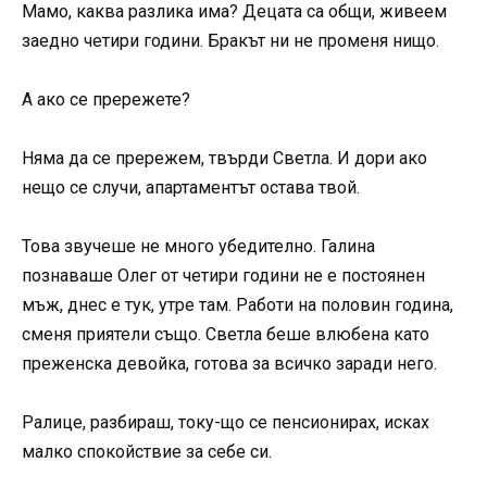
Мамо, каква разлика има? Децата са общи, живеем
заедно четири години. Бракът ни не променя нищо.
А ако се прережете?
Няма да се прережем, твърди Светла. И дори ако
нещо се случи, апартаментът остава твой.
Това звучеше не много убедително. Галина
познаваше Олег от четири години не е постоянен
мъж, днес е тук, утре там. Работи на половин година,
сменя приятели също. Светла беше влюбена като
преженска девойка, готова за всичко заради него.
Ралице, разбираш, току-що се пенсионирах, исках
малко спокойствие за себе си.