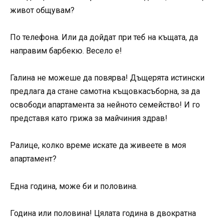
живот общувам?
По телефона. Или да дойдат при теб на къщата, да
направим барбекю. Весело е!
Галина не можеше да повярва! Дъщерята истински
предлага да стане самотна къщовкасъборна, за да
освободи апартамента за нейното семейство! И го
представя като грижа за майчиния здрав!
Ралице, колко време искате да живеете в моя
апартамент?
Една година, може би и половина.
Година или половина! Цялата година в двократна