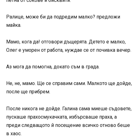
петна от сокове и бисквити.
Ралице, може би да подредим малко? предложи
майка.
Мамо, кога да! отговори дъщерята. Детето е малко,
Олег е уморен от работа, нуждае се от почивка вечер.
Аз мога да помогна, докато съм в града.
Не, не, мамо. Ще се справим сами. Малкото ще дойде,
после ще прибрем.
После никога не дойде. Галина сама миеше съдовете,
пускаше прахосмукачката, избърсваше праха, а
преди следващото й посещение всичко отново беше
в хаос.