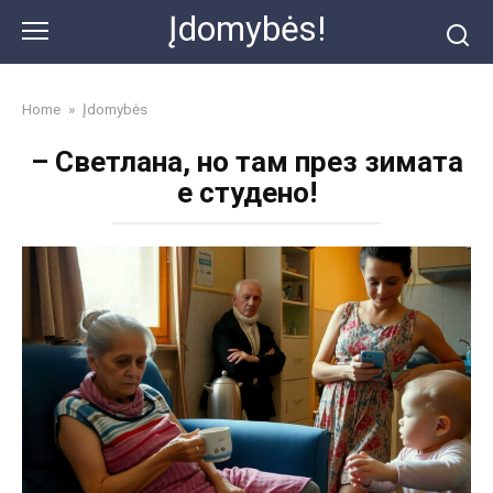
Skip
Įdomybės!
to
content
Home
»
Įdomybės
– Светлана, но там през зимата
е студено!