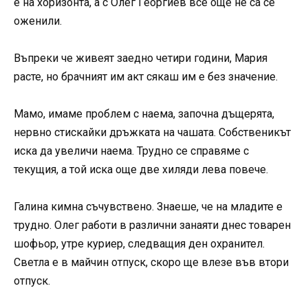
е на хоризонта, а с Олег Георгиев все още не са се
оженили.
Въпреки че живеят заедно четири години, Мария
расте, но брачният им акт сякаш им е без значение.
Мамо, имаме проблем с наема, започна дъщерята,
нервно стискайки дръжката на чашата. Собственикът
иска да увеличи наема. Трудно се справяме с
текущия, а той иска още две хиляди лева повече.
Галина кимна съчувствено. Знаеше, че на младите е
трудно. Олег работи в различни занаяти днес товарен
шофьор, утре куриер, следващия ден охранител.
Светла е в майчин отпуск, скоро ще влезе във втори
отпуск.