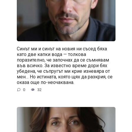
Синът ми и синът на новия ни съсед бяха
като две капки вода — толкова
поразително, че започнах да се съмнявам
във всичко. За известно време дори бях
убедена, че съпругът ми крие изневяра от
мен… Но истината, която щях да разкрия, се
оказа още по-неочаквана.
0
32