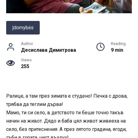
Įdomybės
Author
Reading
Десислава Димитрова
9 min
Views
255
Ралице, а там през зимата е студено! Печка с дрова,
трябва да теглим дърва!
Мамо, ти си село, в детството ти беше точно такъв
начин на живот. Дядо и баба цял живот живееха на
село, без притеснения. А през лятото градина, ягоди,
гъби в гората, чист въздух!