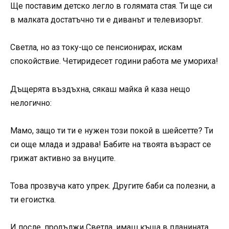
Ще поставим детско легло в голямата стая. Ти ще си
в малката достатъчно ти е диванът и телевизорът.
Светла, но аз току-що се пенсионирах, искам
спокойствие. Четиридесет години работа ме умориха!
Дъщерята въздъхна, сякаш майка й каза нещо
нелогично:
Мамо, защо ти ти е нужен този покой в шейсетте? Ти
си още млада и здрава! Бабите на твоята възраст се
грижат активно за внуците.
Това прозвуча като упрек. Другите баби са полезни, а
ти егоистка.
И после, продължи Светла, имаш къща в планината.