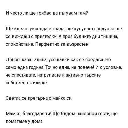
И често ли ще трябва да пътувам там?
Ще идваш уикенда в града, ще купуваш продукти, ще
се виждаш с приятелки. А през будните дни тишина,
спокойствие. Перфектно за възрастен!
Добре, каза Галина, усещайки как се предава. Но
само една година. Точно една, не повече! И с условие,
че спестявате, натрупвате и активно търсите
собствено жилище.
Светла се прегърна с майка си:
Мамко, благодаря ти! Ще бъдем найдобри гости, ще
помагаме у дома.