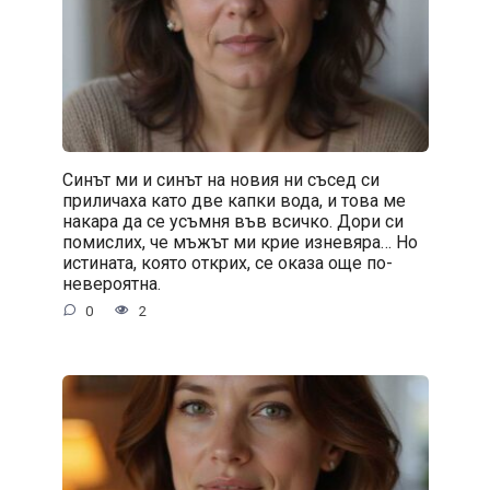
Синът ми и синът на новия ни съсед си
приличаха като две капки вода, и това ме
накара да се усъмня във всичко. Дори си
помислих, че мъжът ми крие изневяра… Но
истината, която открих, се оказа още по-
невероятна.
0
2