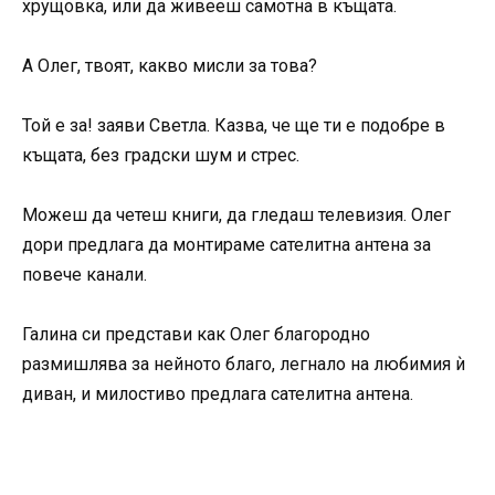
хрущовка, или да живееш самотна в къщата.
А Олег, твоят, какво мисли за това?
Той е за! заяви Светла. Казва, че ще ти е подобре в
къщата, без градски шум и стрес.
Можеш да четеш книги, да гледаш телевизия. Олег
дори предлага да монтираме сателитна антена за
повече канали.
Галина си представи как Олег благородно
размишлява за нейното благо, легнало на любимия ѝ
диван, и милостиво предлага сателитна антена.