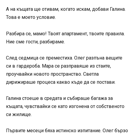
А на къщата ще отивам, когато искам, добави Галина.
Това е моето условие.
Разбира се, мамо! Твоят апартамент, твоите правила.
Ние сме гости, разбираме.
След седмица се преместиха. Олег разпъна вещите
си в гардероба. Мара се разправяше из стаите,
проучвайки новото пространство. Светла
дирижираше процеса какво къде да се постави.
Галина стоеше в средата и събираше багажа за
къщата, чувствайки се като изгонена от собственото
си жилище.
Първите месеци бяха истинско изпитание. Олег бързо