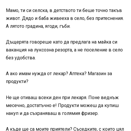
Мамо, ти си селска, в детството ти беше точно такъв
живот. Дядо и баба живееха в село, без притеснения.
А лятото градина, ягоди, гъби.
Дъщерята говореше като да предлага на майка си
ваканция на луксозна резорта, а не поселение в село
без удобства.
А ако имам нужда от лекар? Аптека? Магазин за
продукти?
Не ще отиваш всеки ден при лекаря. Поне веднъж
месечно, достатъчно е! Продукти можеш да купиш
накуп и да съхраняваш в голямия фризер.
А къде ще са моите приятели? Съседките, с които цял