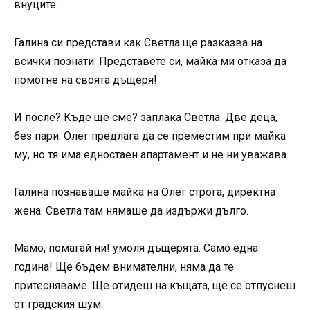
внуците.
Галина си представи как Светла ще разказва на
всички познати: Представете си, майка ми отказа да
помогне на своята дъщеря!
И после? Къде ще сме? заплака Светла. Две деца,
без пари. Олег предлага да се преместим при майка
му, но тя има едностаен апартамент и не ни уважава.
Галина познаваше майка на Олег строга, директна
жена. Светла там нямаше да издържи дълго.
Мамо, помагай ни! умоля дъщерята. Само една
година! Ще бъдем внимателни, няма да те
притесняваме. Ще отидеш на къщата, ще се отпуснеш
от градския шум.