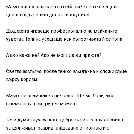
Мамо, какво означава за себе си? Това е свещена
цел да подкрепиш децата и внуците!
Дъщерята играеше професионално на майчините
чувства. Галина усещаше как съпротивата й се топи.
А ако кажа не? Ако не мога да ви приютя?
Светла замълча, после тежко въздъхна и сложи ръце
върху корема:
Мамо, не знам какво ще стане. Ще ме боли, ако
откажеш в този труден момент.
Тези думи звучаха като добре скрита заплаха обида
за цял живот, разрив, лишаване от контакти с