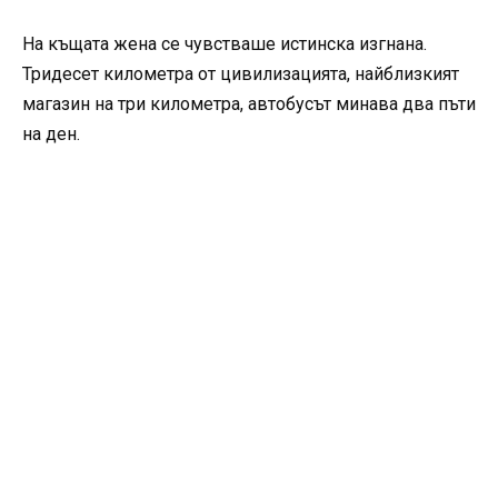
На къщата жена се чувстваше истинска изгнана.
Тридесет километра от цивилизацията, найблизкият
магазин на три километра, автобусът минава два пъти
на ден.