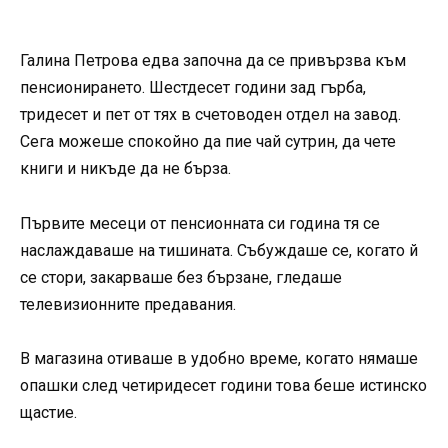
Галина Петрова едва започна да се привързва към
пенсионирането. Шестдесет години зад гърба,
тридесет и пет от тях в счетоводен отдел на завод.
Сега можеше спокойно да пие чай сутрин, да чете
книги и никъде да не бърза.
Първите месеци от пенсионната си година тя се
наслаждаваше на тишината. Събуждаше се, когато й
се стори, закарваше без бързане, гледаше
телевизионните предавания.
В магазина отиваше в удобно време, когато нямаше
опашки след четиридесет години това беше истинско
щастие.