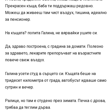
Прекрасен къща, баба ти поддържаш редовно.
Можеш да живееш там чист въздух, тишина, идеално
за пенсионер.
На къщата? попита Галина, не вярвайки ушите си.
Да, здраво построена, с градина за домати. Полезно
за здравето, лекарите препоръчват на възрастните
повече свеж въздух.
Галина усети студ в сърцето си. Къщата беше на
тридесет километра от града, автобусът идваше само
сутрин и вечер.
Ралице, но там е студено през зимата. Печка с дрова,
трябва да теглим дърва.