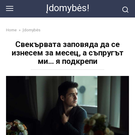
Skip
Įdomybės!
to
content
Home
»
Įdomybės
Свекървата заповяда да се
изнесем за месец, а съпругът
ми… я подкрепи