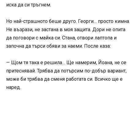
иска да си тръгнем.
Но най-страшното беше друго. Георги… просто кимна.
Не възрази, не застана в моя защита. Дори не опита
да поговори с майка си. Стана, отвори лаптопа и
започна да търси обяви за наеми. После каза:
— Щом тя така е решила… Ще намерим, Йоана, не се
притеснявай. Трябва да потърсим по-добър вариант,
може би трябва да сменя работата си. Всичко ще е
наред.