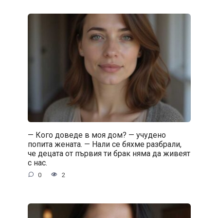
— Кого доведе в моя дом? — учудено
попита жената. — Нали се бяхме разбрали,
че децата от първия ти брак няма да живеят
с нас.
0
2