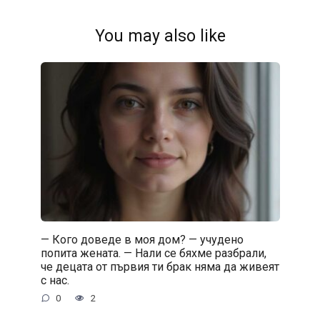
You may also like
— Кого доведе в моя дом? — учудено
попита жената. — Нали се бяхме разбрали,
че децата от първия ти брак няма да живеят
с нас.
0
2