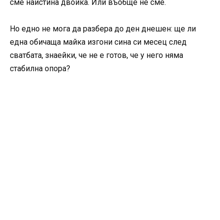
сме наистина двойка. Или въобще не сме.
Но едно не мога да разбера до ден днешен: ще ли
една обичаща майка изгони сина си месец след
сватбата, знаейки, че не е готов, че у него няма
стабилна опора?