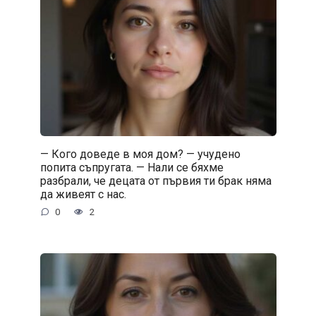
— Кого доведе в моя дом? — учудено
попита съпругата. — Нали се бяхме
разбрали, че децата от първия ти брак няма
да живеят с нас.
0
2