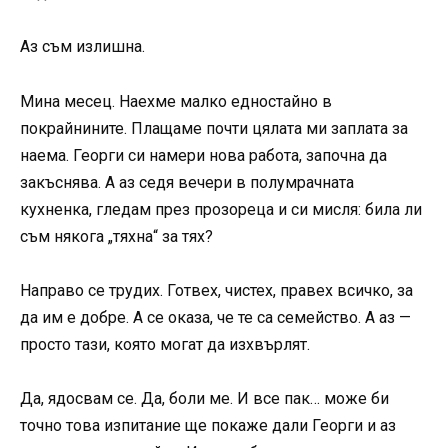
Аз съм излишна.
Мина месец. Наехме малко едностайно в
покрайнините. Плащаме почти цялата ми заплата за
наема. Георги си намери нова работа, започна да
закъснява. А аз седя вечери в полумрачната
кухненка, гледам през прозореца и си мисля: била ли
съм някога „тяхна“ за тях?
Направо се трудих. Готвех, чистех, правех всичко, за
да им е добре. А се оказа, че те са семейство. А аз —
просто тази, която могат да изхвърлят.
Да, ядосвам се. Да, боли ме. И все пак… може би
точно това изпитание ще покаже дали Георги и аз