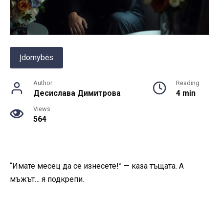
Įdomybės
Author
Reading
Десислава Димитрова
4 min
Views
564
“Имате месец да се изнесете!” — каза тъщата. А
мъжът… я подкрепи.