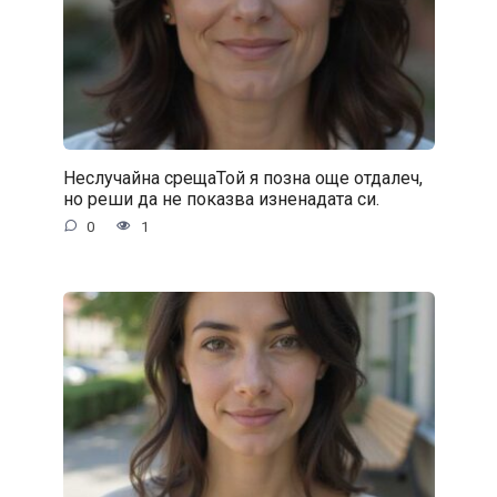
Неслучайна срещаТой я позна още отдалеч,
но реши да не показва изненадата си.
0
1