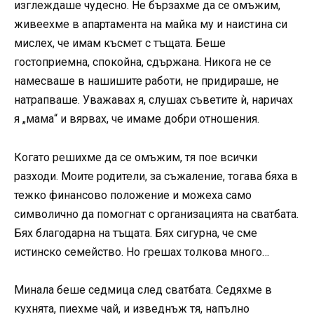
изглеждаше чудесно. Не бързахме да се омъжим,
живеехме в апартамента на майка му и наистина си
мислех, че имам късмет с тъщата. Беше
гостоприемна, спокойна, сдържана. Никога не се
намесваше в нашишите работи, не придираше, не
натрапваше. Уважавах я, слушах съветите ѝ, наричах
я „мама“ и вярвах, че имаме добри отношения.
Когато решихме да се омъжим, тя пое всички
разходи. Моите родители, за съжаление, тогава бяха в
тежко финансово положение и можеха само
символично да помогнат с организацията на сватбата.
Бях благодарна на тъщата. Бях сигурна, че сме
истинско семейство. Но грешах толкова много…
Минала беше седмица след сватбата. Седяхме в
кухнята, пиехме чай, и изведнъж тя, напълно