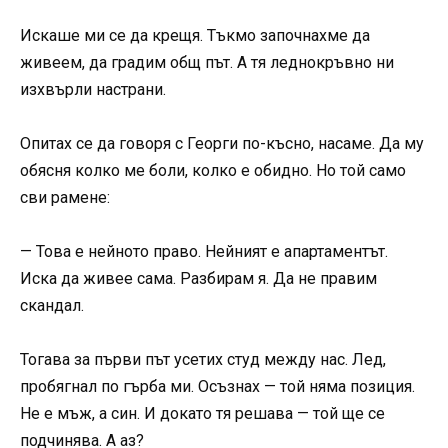
Искаше ми се да крещя. Тъкмо започнахме да
живеем, да градим общ път. А тя леднокръвно ни
изхвърли настрани.
Опитах се да говоря с Георги по-късно, насаме. Да му
обясня колко ме боли, колко е обидно. Но той само
сви рамене:
— Това е нейното право. Нейният е апартаментът.
Иска да живее сама. Разбирам я. Да не правим
скандал.
Тогава за първи път усетих студ между нас. Лед,
пробягнал по гърба ми. Осъзнах — той няма позиция.
Не е мъж, а син. И докато тя решава — той ще се
подчинява. А аз?