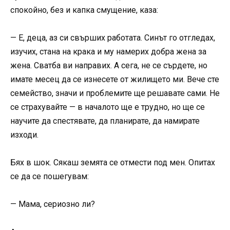
спокойно, без и капка смущение, каза:
— Е, деца, аз си свърших работата. Синът го отгледах,
изучих, стана на крака и му намерих добра жена за
жена. Сватба ви направих. А сега, не се сърдете, но
имате месец да се изнесете от жилището ми. Вече сте
семейство, значи и проблемите ще решавате сами. Не
се страхувайте — в началото ще е трудно, но ще се
научите да спестявате, да планирате, да намирате
изходи.
Бях в шок. Сякаш земята се отмести под мен. Опитах
се да се пошегувам:
— Мама, сериозно ли?