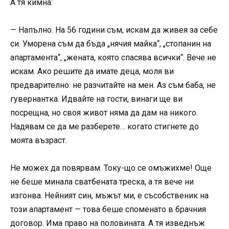
А тя кимна:
— Напълно. На 56 години съм, искам да живея за себе
си. Уморена съм да бъда „нячия майка“, „стопанин на
апартамента“, „жената, която спасява всички“. Вече не
искам. Ако решите да имате деца, моля ви
предварително: не разчитайте на мен. Аз съм баба, не
гувернантка. Идвайте на гости, винаги ще ви
посрещна, но своя живот няма да дам на никого.
Надявам се да ме разберете… когато стигнете до
моята възраст.
Не можех да повярвам. Току-що се омъжихме! Още
не беше минала сватбената треска, а тя вече ни
изгонва. Нейният син, мъжът ми, е съсобственик на
този апартамент — това беше споменато в брачния
договор. Има право на половината. А тя изведнъж