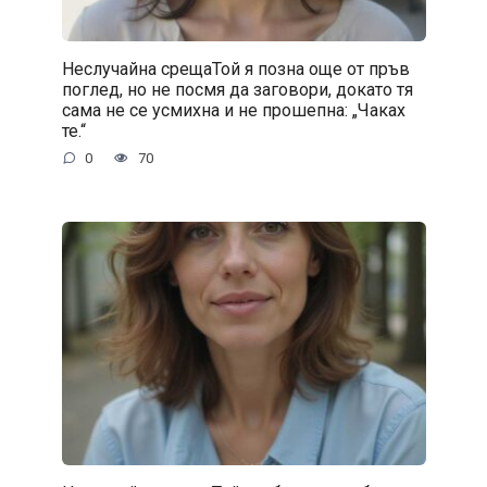
Неслучайна срещаТой я позна още от пръв
поглед, но не посмя да заговори, докато тя
сама не се усмихна и не прошепна: „Чаках
те.“
0
70