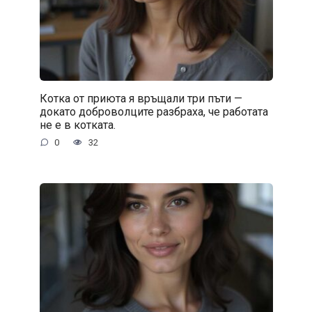
Котка от приюта я връщали три пъти —
докато доброволците разбраха, че работата
не е в котката.
0
32