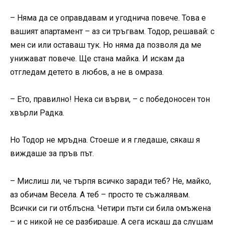
– Няма да се оправдавам и угоднича повече. Това е
вашият апартамент – аз си тръгвам. Тодор, решавай: с
мен си или оставаш тук. Но няма да позволя да ме
унижават повече. Ще стана майка. И искам да
отгледам детето в любов, а не в омраза.
– Ето, правилно! Нека си върви, – с победоносен тон
хвърли Радка.
Но Тодор не мръдна. Стоеше и я гледаше, сякаш я
виждаше за пръв път.
– Мислиш ли, че търпя всичко заради теб? Не, майко,
аз обичам Весела. А теб – просто те съжалявам.
Всички си ги отблъсна. Четири пъти си била омъжена
– и с никой не се разбираше. А сега искаш да слушам