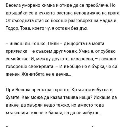
Весела уморено кимна и отиде да се преоблече. Но
връщайки се в кухнята, застана неподвижно на прага.
От съседната стая се носеше разговорът на Радка и
Тодор. Това, което чу, я остави без дъх.
– Знаеш ли, Тошко, Лили – дъщерята на моята
приятелка – е съвсем друг човек. Умна е, от хубаво
семейство. И, между другото, те харесва, – ласкаво
говореше свекървата. – И въобще не я бърка, че си
женен. Женитбата не е вечна…
При Весела пресъхна гърлото. Кръвта и избухна в
бузите. Как може да казва такива неща? Искаше да
викне, да хвърли нещо тежко, но вместо това
мълчаливо влезе в банята, за да не избухне.