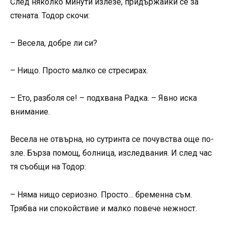
След няколко минути излезе, придържайки се за
стената. Тодор скочи:
– Весела, добре ли си?
– Нищо. Просто малко се стресирах.
– Ето, разболя се! – подхвана Радка. – Явно иска
внимание.
Весела не отвърна, но сутринта се почувства още по-
зле. Бърза помощ, болница, изследвания. И след час
тя съобщи на Тодор:
– Няма нищо сериозно. Просто… бременна съм.
Трябва ни спокойствие и малко повече нежност.