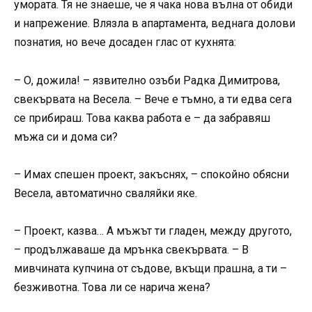
умората. Тя не знаеше, че я чака нова вълна от обиди
и напрежение. Влязла в апартамента, веднага долови
познатия, но вече досаден глас от кухнята:
– О, дожила! – язвително озъби Радка Димитрова,
свекървата на Весела. – Вече е тъмно, а ти едва сега
се прибираш. Това каква работа е – да забравяш
мъжа си и дома си?
– Имах спешен проект, закъснях, – спокойно обясни
Весела, автоматично сваляйки яке.
– Проект, казва… А мъжът ти гладен, между другото,
– продължаваше да мрънка свекървата. – В
мивчината купчина от съдове, вкъщи прашна, а ти –
безживотна. Това ли се нарича жена?