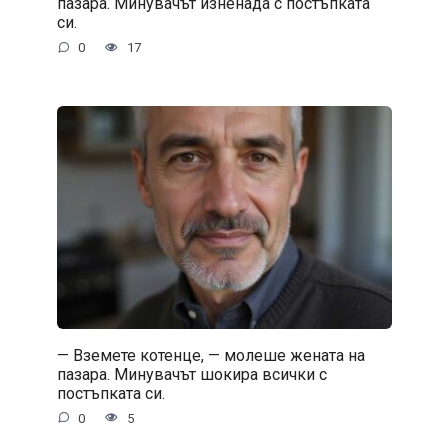
пазара. Минувачът изненада с постъпката
си.
0
17
— Вземете котенце, — молеше жената на
пазара. Минувачът шокира всички с
постъпката си.
0
5