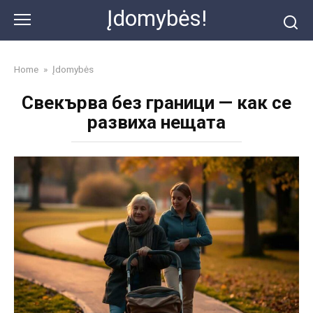
Skip
Įdomybės!
to
content
Home
»
Įdomybės
Свекърва без граници — как се
развиха нещата