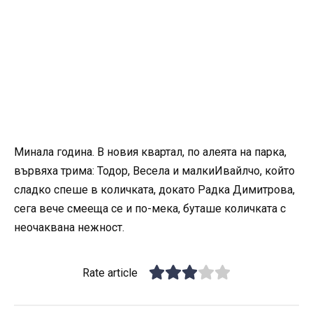
Минала година. В новия квартал, по алеята на парка,
вървяха трима: Тодор, Весела и малкиИвайлчо, който
сладко спеше в количката, докато Радка Димитрова,
сега вече смееща се и по-мека, буташе количката с
неочаквана нежност.
Rate article