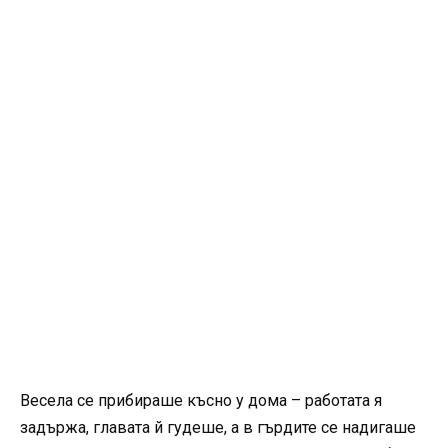
Весела се прибираше късно у дома – работата я
задържа, главата й гудеше, а в гърдите се надигаше