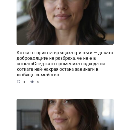
Котка от приюта връщаха три пъти — докато
доброволците не разбраха, че не е в
коткатаСлед като промениха подхода си,
котката най-накрая остана завинаги в
любящо семейство.
0
6