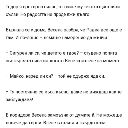
Тодор я прегърна силно, от очите му текоха щастливи
сълзи. Но радостта не продължи дълго.
Върнала се у дома, Весела разбра, че Радка все още е
там. И по-лошо – нямаше намерение да мълчи.
– Сигурен ли си, че детето е твое? – студено попита
свекървата сина си, когато Весела излезе за момент.
– Майко, наред ли си? – той не сдържа яда си.
– Тя постоянно се къса късно, даже не виждаш как те
заблуждава!
В коридора Весела замръзна от думите й. Не можеше
повече да търпи. Влезе в стаята и твърдо каза: