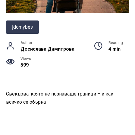
Įdomybės
Author
Reading
Десислава Димитрова
4 min
Views
599
Свекърва, която не познаваше граници – и как
всичко се обърна