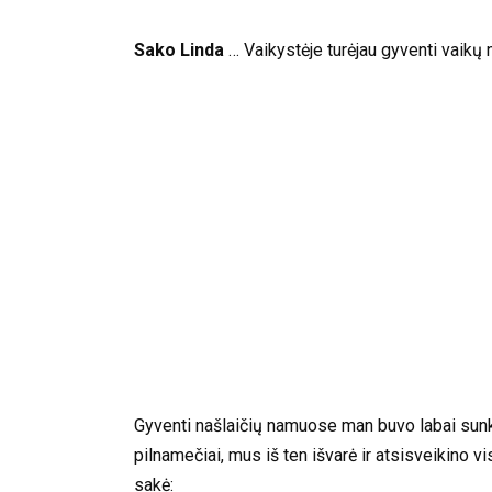
Sako Linda
… Vaikystėje turėjau gyventi vaikų 
Gyventi našlaičių namuose man buvo labai sunku
pilnamečiai, mus iš ten išvarė ir atsisveikino v
sakė: