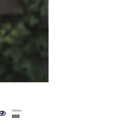
Views
888