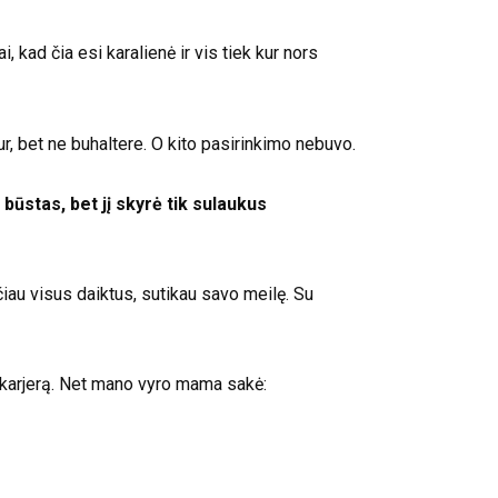
 kad čia esi karalienė ir vis tiek kur nors
itur, bet ne buhaltere. O kito pasirinkimo nebuvo.
būstas, bet jį skyrė tik sulaukus
au visus daiktus, sutikau savo meilę. Su
 karjerą. Net mano vyro mama sakė: