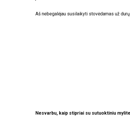
Aš nebegalėjau susilaikyti stovėdamas už durų. Įė
Nesvarbu, kaip stipriai su sutuoktiniu mylite