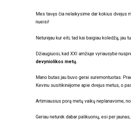
Mes tavęs čia nelaikysime dar kokius dvejus metu
nueisi!
Neturėjau kur eiti, tad kai baigiau koledžą, jau t
Džiaugiuosi, kad XXI amžiuje vyriausybė nuspr
devyniolikos metų.
Mano butas jau buvo gerai suremontuotas. Praė
Kevinu susitikinėjome apie dvejus metus, o pa
Artimiausius porą metų vaikų neplanavome, nor
Geriau neturėk dabar palikuonių, esi per jaunas,