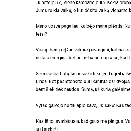
Tu netelpi į šį vieno kambario butą. Kokia prob
Jums reikia vaikų, o kur dėsite vaiką viename 
Mano uošvė pagaliau įkalbėjo mane plėstis. Nus
teisi?
Vieną dieną grįžau vakare pavargusi, ketinau eit
su kita mergina, bet ne, iš balso supratau, kad 
Gera išeitis būtų tau išsiskirti su ja.
Tu pats iše
Linda. Bet pasistenkite būti kantrus dar dvejus 
bent šiek tiek naudos. Sumą, už kurią galėsime 
Vyras galvojo ne tik apie save, jis sakė: Kas tada 
Kas iš to, svarbiausia, kad gausime pinigus. Va
ja išsiskirti.