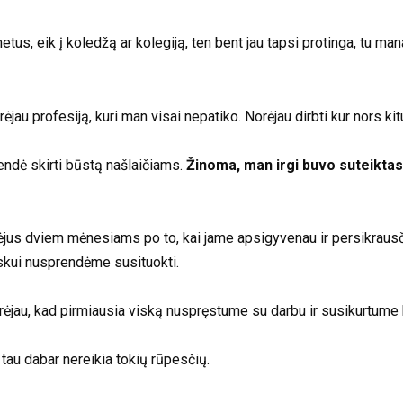
s, eik į koledžą ar kolegiją, ten bent jau tapsi protinga, tu manai,
urėjau profesiją, kuri man visai nepatiko. Norėjau dirbti kur nors k
endė skirti būstą našlaičiams.
Žinoma, man irgi buvo suteiktas 
jus dviem mėnesiams po to, kai jame apsigyvenau ir persikrausči
skui nusprendėme susituokti.
ėjau, kad pirmiausia viską nuspręstume su darbu ir susikurtume
 tau dabar nereikia tokių rūpesčių.