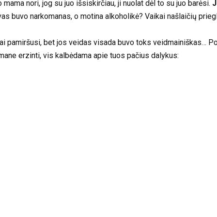
ama nori, jog su juo išsiskirčiau, ji nuolat dėl to su juo barėsi.
J
ėvas buvo narkomanas, o motina alkoholikė? Vaikai našlaičių prieg
ai pamiršusi, bet jos veidas visada buvo toks veidmainiškas… Po 
o mane erzinti, vis kalbėdama apie tuos pačius dalykus: