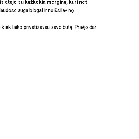
is atėjo su kažkokia mergina, kuri net
laudose auga blogai ir neišsilavinę.
kiek laiko privatizavau savo butą. Praėjo dar