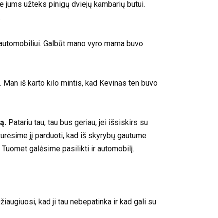
le jums užteks pinigų dviejų kambarių butui.
.
i automobiliui. Galbūt mano vyro mama buvo
i. Man iš karto kilo mintis, kad Kevinas ten buvo
ą.
Patariu tau, tau bus geriau, jei išsiskirs su
 turėsime jį parduoti, kad iš skyrybų gautume
 Tuomet galėsime pasilikti ir automobilį.
augiuosi, kad ji tau nebepatinka ir kad gali su