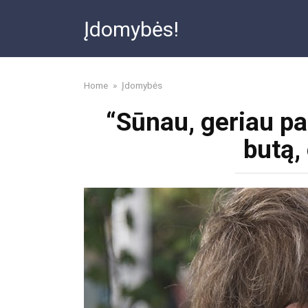
Skip
Įdomybės!
to
content
Home
»
Įdomybės
“Sūnau, geriau pa
butą,