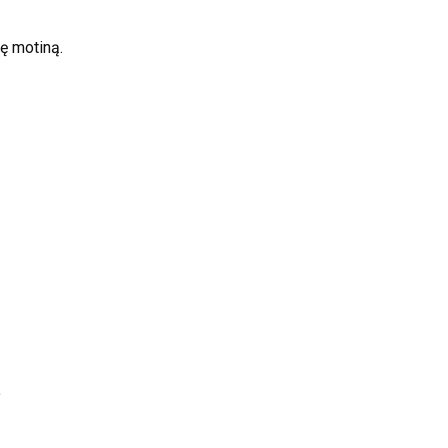
dę motiną.
.