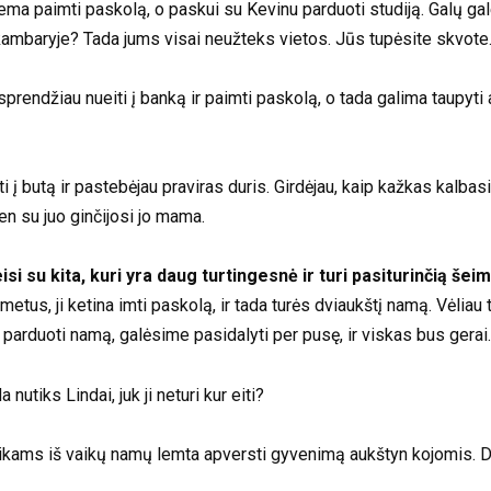
lema paimti paskolą, o paskui su Kevinu parduoti studiją. Galų ga
kambaryje? Tada jums visai neužteks vietos. Jūs tupėsite skvote
prendžiau nueiti į banką ir paimti paskolą, o tada galima taupyt
i į butą ir pastebėjau praviras duris. Girdėjau, kaip kažkas kalbas
ten su juo ginčijosi jo mama.
isi su kita, kuri yra daug turtingesnė ir turi pasiturinčią šeim
metus, ji ketina imti paskolą, ir tada turės dviaukštį namą. Vėliau
parduoti namą, galėsime pasidalyti per pusę, ir viskas bus gerai.
nutiks Lindai, juk ji neturi kur eiti?
ikams iš vaikų namų lemta apversti gyvenimą aukštyn kojomis. Dži