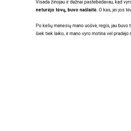
Visada žinojau ir dažnai pastebėdavau, kad vyro m
neturėjo tėvų, buvo našlaitė.
O kas, jei jos t
Po kelių mėnesių mano uošvė, regis, jau buvo t
šiek tiek laiko, ir mano vyro motina vėl pradėj