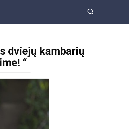
ks dviejų kambarių
ime! “