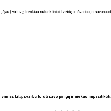
jau į virtuvę, trenkiau sutuoktiniui į veidą ir išvariau jo savanau
 vienas kitą, svarbu turėti savo pinigų ir niekuo nepasitikėti