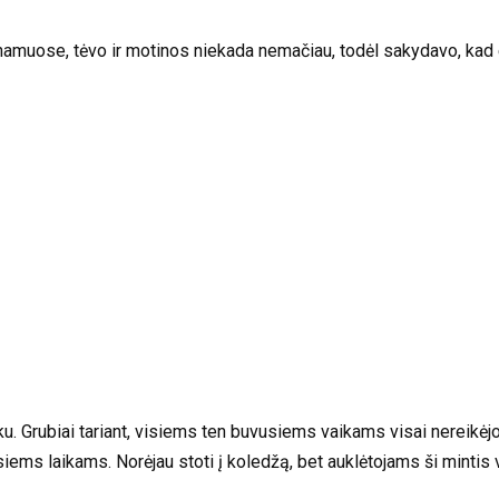
namuose, tėvo ir motinos niekada nemačiau, todėl sakydavo, kad e
. Grubiai tariant, visiems ten buvusiems vaikams visai nereikėj
isiems laikams. Norėjau stoti į koledžą, bet auklėtojams ši mintis 