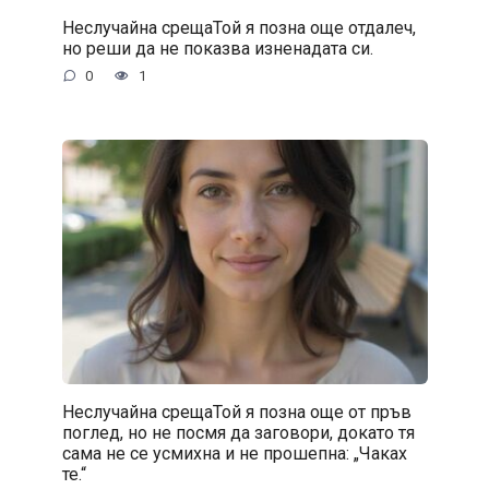
Неслучайна срещаТой я позна още отдалеч,
но реши да не показва изненадата си.
0
1
Неслучайна срещаТой я позна още от пръв
поглед, но не посмя да заговори, докато тя
сама не се усмихна и не прошепна: „Чаках
те.“