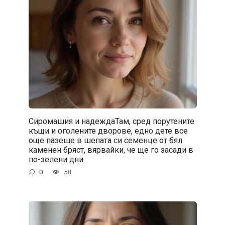
Сиромашия и надеждаТам, сред порутените
къщи и оголените дворове, едно дете все
още пазеше в шепата си семенце от бял
каменен бряст, вярвайки, че ще го засади в
по-зелени дни.
0
58