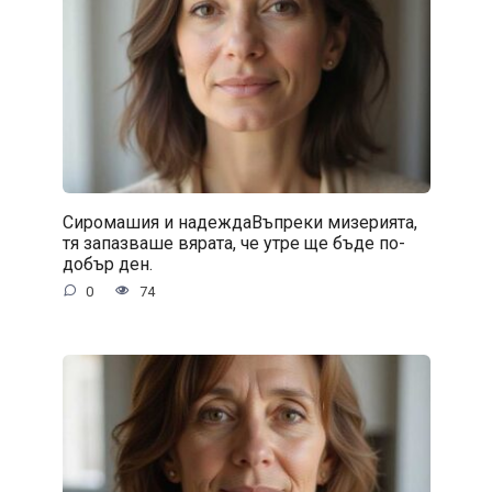
Сиромашия и надеждаВъпреки мизерията,
тя запазваше вярата, че утре ще бъде по-
добър ден.
0
74