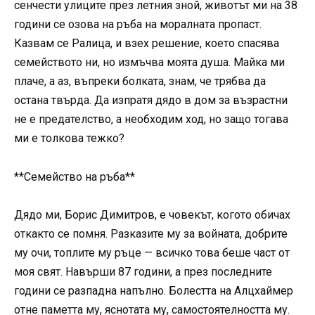
сенчести улиците през летния зной, животът ми на 38
години се озова на ръба на моралната пропаст.
Казвам се Ралица, и взех решение, което спасява
семейството ни, но измъчва моята душа. Майка ми
плаче, а аз, въпреки болката, знам, че трябва да
остана твърда. Да изпратя дядо в дом за възрастни
не е предателство, а необходим ход, но защо тогава
ми е толкова тежко?
**Семейство на ръба**
Дядо ми, Борис Димитров, е човекът, когото обичах
откакто се помня. Разказите му за войната, добрите
му очи, топлите му ръце — всичко това беше част от
моя свят. Навърши 87 години, а през последните
години се разпадна напълно. Болестта на Алцхаймер
отне паметта му, яснотата му, самостоятелността му.