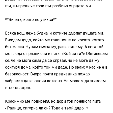
път, въпреки че този път разбива сърцето ми.
**Вината, която не утихва**
Всяка нощ лежа будна, и котките дърпат душата ми.
Виждам дядо, който ме галишеше по косата, когато
бях малка. Чувам смяха му, разказите му. А сега той
ме гледа с празни очи и пита: «Кой си ти?» Обвинявам
се, че не мога сама да се справя, че не мога да му
осигуря дома, който той ми даде. Но знам: у нас не е в
безопасност. Вчера почти предизвика пожар,
забравил да изключи котлона. Не можем да живеем
в такъв страх.
Красимир ме подкрепя, но дори той понякога пита:
«Ралице, сигурна ли си? Това е твой дядо…»