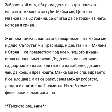
Забравя кой съм, обърква деня с нощта, понякога
излиза от вкъщи и се губи. Майка ми, Цветана
Иванова, на 62 години, се опитва да се грижи за него,
но това я срива.
Живеем трима в нашия стар апартамент: аз, майка ми
и дядо. Съпругът ми, Красимир, и децата ни — Милена
и Стоян — се преместиха под наем, защото вкъщи
стана непоносимо тясно. Дядо изисква постоянен
надзор: може да запали газта и да забрави, да сипя
чай, да крещи през нощта. Майка ми не спи, здравето
й се влошава, а аз се разкъсвам между работата,
децата и опитите да й помогна. На ръба сме —
физически и емоционално.
**Тежкото решение**