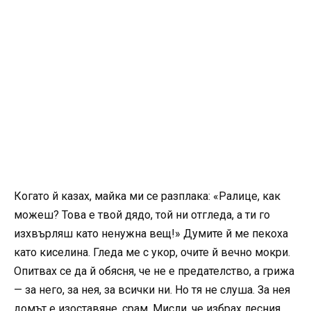
Когато й казах, майка ми се разплака: «Ралице, как
можеш? Това е твой дядо, той ни отгледа, а ти го
изхвърляш като ненужна вещ!» Думите й ме пекоха
като киселина. Гледа ме с укор, очите й вечно мокри.
Опитвах се да й обясня, че не е предателство, а грижа
— за него, за нея, за всички ни. Но тя не слуша. За нея
домът е изоставяне, срам. Мисли, че избрах лесния