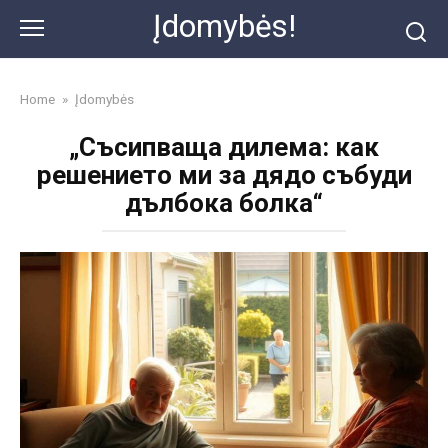
Skip
Įdomybės!
to
content
Home
»
Įdomybės
„Съсипваща дилема: как
решението ми за дядо събуди
дълбока болка“