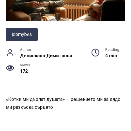
Įdomybės
Author
Reading
Десислава Димитрова
4 min
Views
172
«Котки ми дърпат душата» — решението ми за дядо
ми разкъсва сърцето