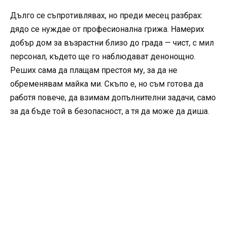
Дълго се съпротивлявах, но преди месец разбрах:
дядо се нуждае от професионална грижа. Намерих
добър дом за възрастни близо до града — чист, с мил
персонал, където ще го наблюдават денонощно.
Реших сама да плащам престоя му, за да не
обременявам майка ми. Скъпо е, но съм готова да
работя повече, да взимам допълнителни задачи, само
за да бъде той в безопасност, а тя да може да диша.