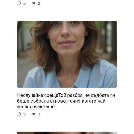
0
2
Неслучайна срещаТой разбра, че съдбата ги
беше събрала отново, точно когато най-
малко очакваше.
0
1