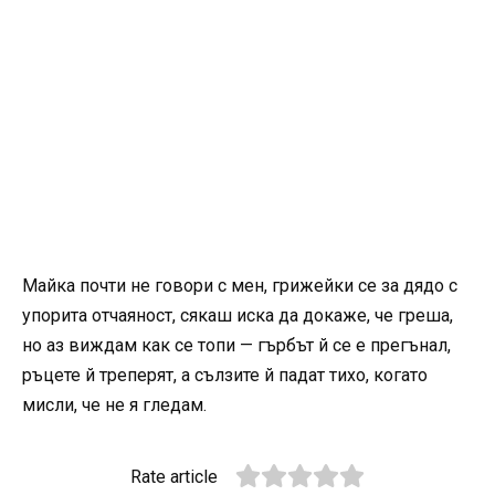
Майка почти не говори с мен, грижейки се за дядо с
упорита отчаяност, сякаш иска да докаже, че греша,
но аз виждам как се топи — гърбът й се е прегънал,
ръцете й треперят, а сълзите й падат тихо, когато
мисли, че не я гледам.
Rate article