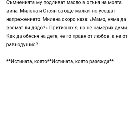
Съмненията му подливат масло в огъня на моята
вина. Милена и Стоян са още малки, но усещат
напрежението. Милена скоро каза: «Мамо, няма да
вземат ли дядо?» Притиснах я, но не намерих думи.
Как да обясня на дете, че го правя от любов, а не от
равнодушие?
**Истината, която**Истината, която разяжда**